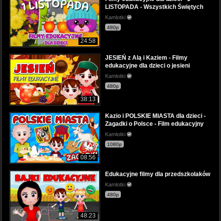
LISTOPADA - Wszystkich Świętych
Kamlotki
480p
24:58
JESIEŃ z Alą i Kaziem - Filmy
edukacyjne dla dzieci o jesieni
Kamlotki
480p
38:13
Kazio i POLSKIE MIASTA dla dzieci -
Zagadki o Polsce - Film edukacyjny
Kamlotki
1080p
08:56
Edukacyjne filmy dla przedszkolaków
Kamlotki
480p
48:23