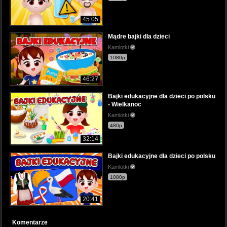
45:05
Mądre bajki dla dzieci
Kamlotki
1080p
46:27
Bajki edukacyjne dla dzieci po polsku
- Wielkanoc
Kamlotki
480p
32:14
Bajki edukacyjne dla dzieci po polsku
Kamlotki
1080p
20:41
Komentarze