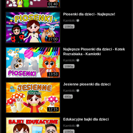
01:40
Piosenki dla dzieci - Najlepsze!
Kamlotki
1080p
27:00
Najlepsze Piosenki dla dzieci - Kotek
Rozrabiaka - Kamlotki
Kamlotki
1080p
13:53
Jesienne piosenki dla dzieci
Kamlotki
480p
12:15
Edukacyjne bajki dla dzieci
Kamlotki
1080p