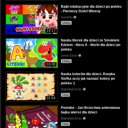
Bajki edukacyjne dla dzieci po polsku
- Pierwszy Dzień Wiosny
Kamlotki
1080p
19:17
Nauka literek dla dzieci ze Smokiem
Edziem - litera A - literki dla dzieci po
polsku
Smok Edzio
1080p
03:08
Nauka kolorów dla dzieci. Rzepka
Stefka uczy jak nazwać kolory po
polsku :)
Bajkidladziecitv
720p
01:54
Pomidor - Jan Brzechwa animowana
bajka wiersz dla dzieci
Bajkidladziecitv
720p