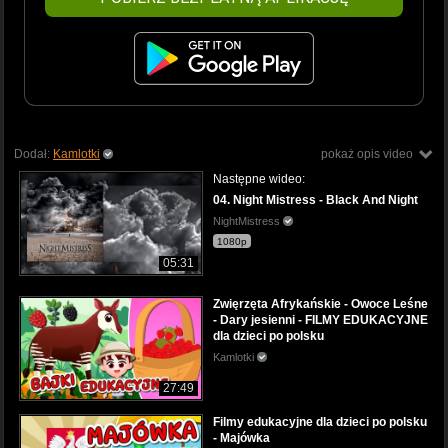
Dodał:
Kamlotki
pokaż opis video
Następne wideo:
04. Night Mistress - Black And Night
NightMistress
1080p
05:31
Zwięrzęta Afrykańskie - Owoce Leśne
- Dary jesienni - FILMY EDUKACYJNE
dla dzieci po polsku
Kamlotki
27:49
Filmy edukacyjne dla dzieci po polsku
- Majówka