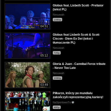
Globus feat. Lisbeth Scott - Preliator
(tekst PL)
Nesuwah
1080p
04:51
Globus feat Lisbeth Scott & Scott
Ciscon - Diem Ex Dei (tekst i
tłumaczenie PL)
Nesuwah
720p
05:12
Gloria & Juan - Cannibal Ferox tribute
- Never Too Late
Nesuwah
1080p
03:49
Piłkarze, którzy po mundialu
zakończyli reprezentacyjną karierę!
NaSportowoTv
480p