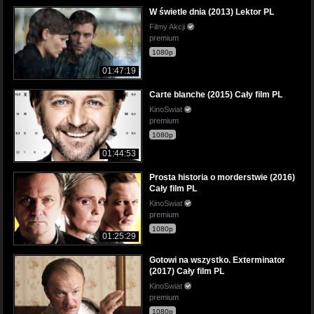
W świetle dnia (2013) Lektor PL
Filmy Akcji
premium
1080p
01:47:19
Carte blanche (2015) Cały film PL
KinoSwiat
premium
1080p
01:44:53
Prosta historia o morderstwie (2016)
Cały film PL
KinoSwiat
premium
1080p
01:25:29
Gotowi na wszystko. Exterminator
(2017) Cały film PL
KinoSwiat
premium
1080p