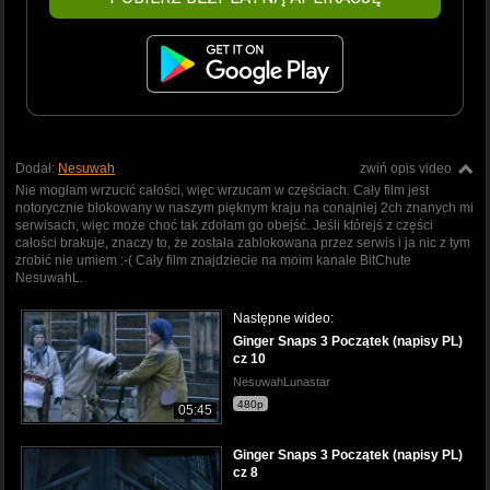
Dodał:
Nesuwah
zwiń opis video
Nie mogłam wrzucić całości, więc wrzucam w częściach. Cały film jest
notorycznie blokowany w naszym pięknym kraju na conajniej 2ch znanych mi
serwisach, więc może choć tak zdołam go obejść. Jeśli którejś z części
całości brakuje, znaczy to, że została zablokowana przez serwis i ja nic z tym
zrobić nie umiem :-( Cały film znajdziecie na moim kanale BitChute
NesuwahL.
Następne wideo:
Ginger Snaps 3 Początek (napisy PL)
cz 10
NesuwahLunastar
480p
05:45
Ginger Snaps 3 Początek (napisy PL)
cz 8