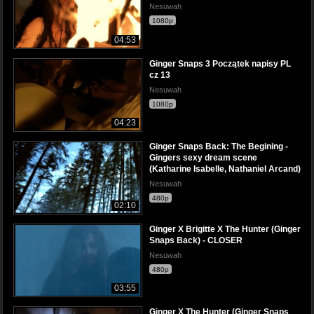
Nesuwah
1080p
04:53
Ginger Snaps 3 Początek napisy PL
cz 13
Nesuwah
1080p
04:23
Ginger Snaps Back: The Begining -
Gingers sexy dream scene
(Katharine Isabelle, Nathaniel Arcand)
Nesuwah
480p
02:10
Ginger X Brigitte X The Hunter (Ginger
Snaps Back) - CLOSER
Nesuwah
480p
03:55
Ginger X The Hunter (Ginger Snaps