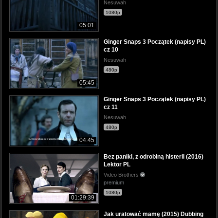
Nesuwah
1080p
05:01
Ginger Snaps 3 Początek (napisy PL)
cz 10
Nesuwah
480p
05:45
Ginger Snaps 3 Początek (napisy PL)
cz 11
Nesuwah
480p
04:45
Bez paniki, z odrobiną histerii (2016)
Lektor PL
Video Brothers
premium
1080p
01:29:39
Jak uratować mamę (2015) Dubbing