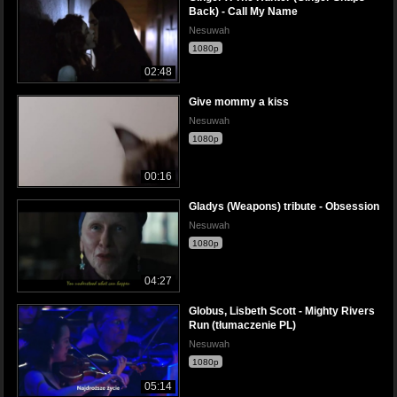
Back) - Call My Name
Nesuwah
1080p
02:48
Give mommy a kiss
Nesuwah
1080p
00:16
Gladys (Weapons) tribute - Obsession
Nesuwah
1080p
04:27
Globus, Lisbeth Scott - Mighty Rivers
Run (tłumaczenie PL)
Nesuwah
1080p
05:14