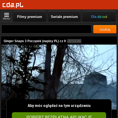
Filmy premium
Seriale premium
Dla dzieci
MENU
szukaj
Ginger Snaps 3 Początek (napisy PL) cz 9
00:03:49
Aby móc oglądać na tym urządzeniu
POBIERZ BEZPŁATNĄ APLIKACJĘ