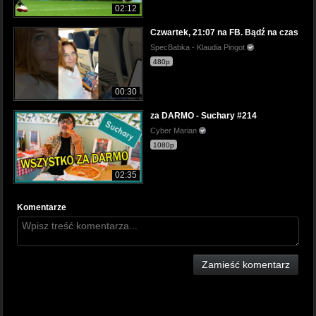
02:12
Czwartek, 21:07 na FB. Bądź na czas
SpecBabka - Klaudia Pingot
480p
00:30
za DARMO - Suchary #214
Cyber Marian
1080p
02:35
Komentarze
Zamieść komentarz