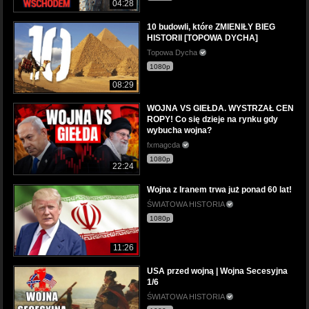
04:28
10 budowli, które ZMIENIŁY BIEG
HISTORII [TOPOWA DYCHA]
Topowa Dycha
1080p
08:29
WOJNA VS GIEŁDA. WYSTRZAŁ CEN
ROPY! Co się dzieje na rynku gdy
wybucha wojna?
fxmagcda
1080p
22:24
Wojna z Iranem trwa już ponad 60 lat!
ŚWIATOWA HISTORIA
1080p
11:26
USA przed wojną | Wojna Secesyjna
1/6
ŚWIATOWA HISTORIA