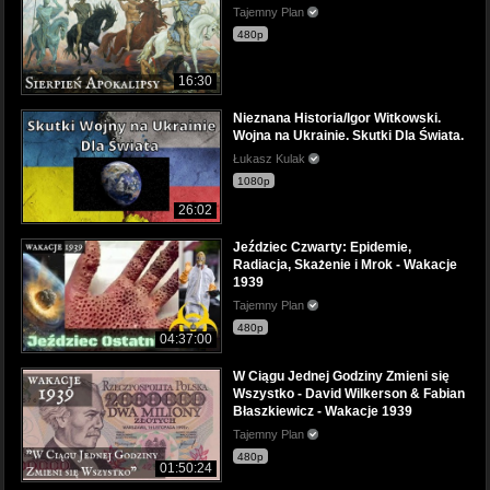
Tajemny Plan
480p
16:30
Nieznana Historia/Igor Witkowski.
Wojna na Ukrainie. Skutki Dla Świata.
Łukasz Kulak
1080p
26:02
Jeździec Czwarty: Epidemie,
Radiacja, Skażenie i Mrok - Wakacje
1939
Tajemny Plan
480p
04:37:00
W Ciągu Jednej Godziny Zmieni się
Wszystko - David Wilkerson & Fabian
Błaszkiewicz - Wakacje 1939
Tajemny Plan
480p
01:50:24