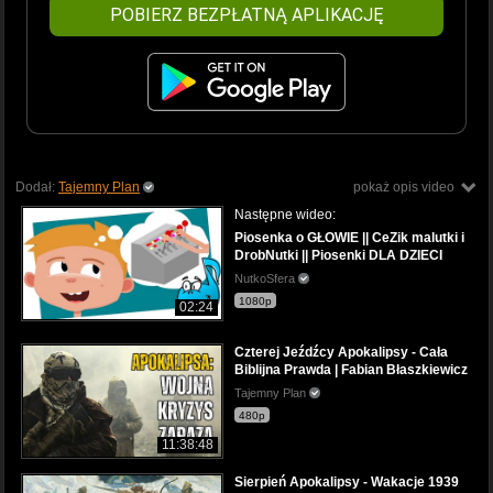
POBIERZ BEZPŁATNĄ APLIKACJĘ
Dodał:
Tajemny Plan
pokaż opis video
Następne wideo:
Piosenka o GŁOWIE || CeZik malutki i
DrobNutki || Piosenki DLA DZIECI
NutkoSfera
1080p
02:24
Czterej Jeźdźcy Apokalipsy - Cała
Biblijna Prawda | Fabian Błaszkiewicz
Tajemny Plan
480p
11:38:48
Sierpień Apokalipsy - Wakacje 1939