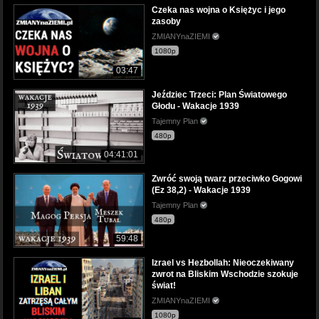
Czeka nas wojna o Księżyc i jego
zasoby
ZMIANYnaZIEMI
1080p
03:47
Jeździec Trzeci: Plan Światowego
Głodu - Wakacje 1939
Tajemny Plan
480p
04:41:01
Zwróć swoją twarz przeciwko Gogowi
(Ez 38,2) - Wakacje 1939
Tajemny Plan
480p
59:48
Izrael vs Hezbollah: Nieoczekiwany
zwrot na Bliskim Wschodzie szokuje
świat!
ZMIANYnaZIEMI
1080p