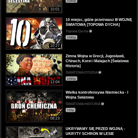
1080p
10:01
10 miejsc, gdzie przetrwasz III WOJNĘ
ŚWIATOWĄ [TOPOWA DYCHA]
Topowa Dycha
1080p
10:27
Zimna Wojna w Grecji, Jugosławii,
Chinach, Korei i Malajach [Światowa
Historia]
ŚWIATOWA DYSZKA
1080p
12:04
Wielka kontrofensywa Niemiecka - I
Wojna Swiatowa
ŚWIATOWA HISTORIA
720p
08:23
UKRYWAMY SIĘ PRZED WOJNĄ -
UKRYTY SCHRON W LESIE