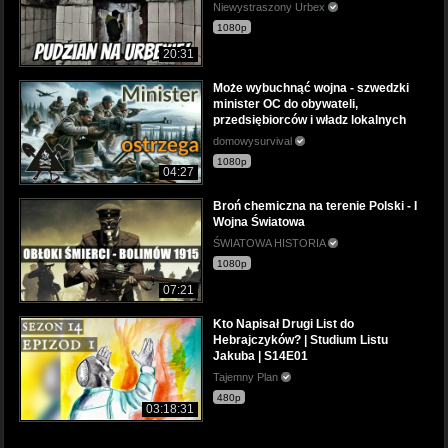
Niewystraszony Urbex
1080p
20:31
Może wybuchnąć wojna - szwedzki
minister OC do obywateli,
przedsiębiorców i władz lokalnych
domowysurvival
1080p
04:27
Broń chemiczna na terenie Polski - I
Wojna Światowa
ŚWIATOWA HISTORIA
1080p
07:21
Kto Napisał Drugi List do
Hebrajczyków? | Studium Listu
Jakuba | S14E01
Tajemny Plan
480p
03:18:31