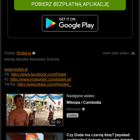
POBIERZ BEZPŁATNĄ APLIKACJĘ
Dodał:
Plotek.pl
zwiń opis video
#doda #plotek #showbiz #shorts
www.plotek.pl
FB:
https://www.facebook.com/Plotek
IG:
https://www.instagram.com/plotek.pl/
TikTok:
https://www.tiktok.com/@plotek_
Następne wideo:
Miloopa / Cambodia
Miloopatv
1080p
00:30
Czy Doda ma czarną listę? [wywiad
archiwalny] #shorts #showbiz #plotek