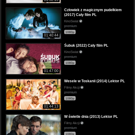
Człowiek z magicznym pudełkiem
(2017) Cały film PL
KinoSwiat
premium
1080p
01:40:44
Śubuk (2022) Cały film PL
KinoSwiat
premium
1080p
01:47:00
Wesele w Toskanii (2014) Lektor PL
Filmy Akcji
premium
1080p
01:44:13
W świetle dnia (2013) Lektor PL
Filmy Akcji
premium
1080p