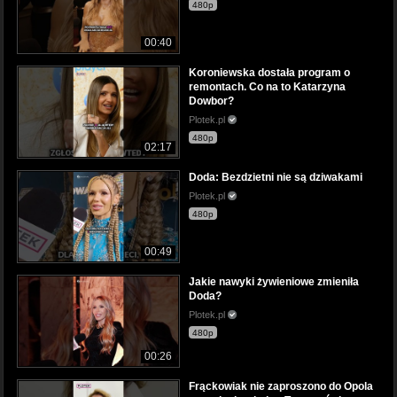
480p
00:40
Koroniewska dostała program o
remontach. Co na to Katarzyna
Dowbor?
Plotek.pl
480p
02:17
Doda: Bezdzietni nie są dziwakami
Plotek.pl
480p
00:49
Jakie nawyki żywieniowe zmieniła
Doda?
Plotek.pl
480p
00:26
Frąckowiak nie zaproszono do Opola