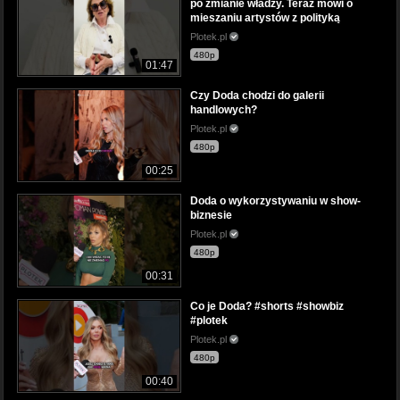
po zmianie władzy. Teraz mówi o
mieszaniu artystów z polityką
Plotek.pl
480p
01:47
Czy Doda chodzi do galerii
handlowych?
Plotek.pl
480p
00:25
Doda o wykorzystywaniu w show-
biznesie
Plotek.pl
480p
00:31
Co je Doda? #shorts #showbiz
#plotek
Plotek.pl
480p
00:40