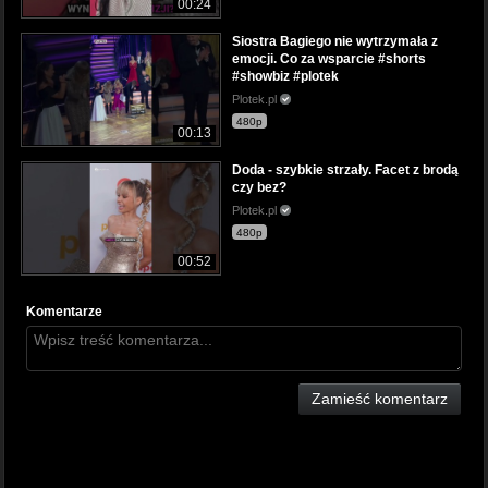
00:24
Siostra Bagiego nie wytrzymała z
emocji. Co za wsparcie #shorts
#showbiz #plotek
Plotek.pl
480p
00:13
Doda - szybkie strzały. Facet z brodą
czy bez?
Plotek.pl
480p
00:52
Komentarze
Zamieść komentarz