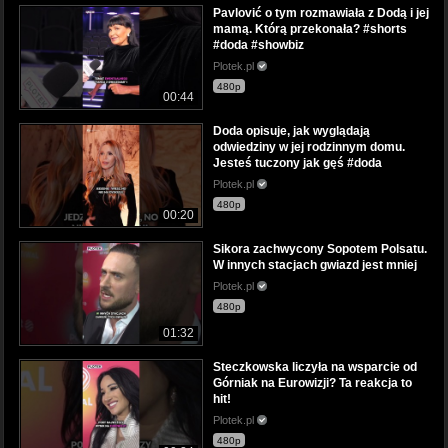
Pavlović o tym rozmawiała z Dodą i jej
mamą. Którą przekonała? #shorts
#doda #showbiz
Plotek.pl
480p
00:44
Doda opisuje, jak wyglądają
odwiedziny w jej rodzinnym domu.
Jesteś tuczony jak gęś #doda
Plotek.pl
480p
00:20
Sikora zachwycony Sopotem Polsatu.
W innych stacjach gwiazd jest mniej
Plotek.pl
480p
01:32
Steczkowska liczyła na wsparcie od
Górniak na Eurowizji? Ta reakcja to
hit!
Plotek.pl
480p