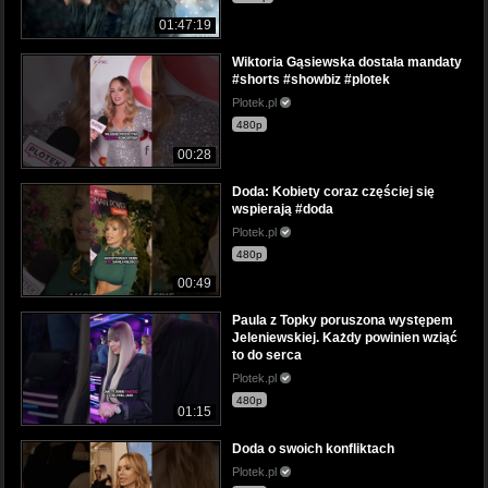
01:47:19
Wiktoria Gąsiewska dostała mandaty
#shorts #showbiz #plotek
Plotek.pl
480p
00:28
Doda: Kobiety coraz częściej się
wspierają #doda
Plotek.pl
480p
00:49
Paula z Topky poruszona występem
Jeleniewskiej. Każdy powinien wziąć
to do serca
Plotek.pl
480p
01:15
Doda o swoich konfliktach
Plotek.pl