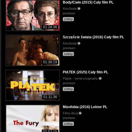
Body/Ciało (2015) Cały film PL
KinoSwiat
premium
1080p
01:28:36
Szczęście świata (2016) Cały film PL
KinoSwiat
premium
1080p
01:38:19
PIĄTEK (2025) Cały film PL
Piątek - serial oryginalny
premium
1080p
01:11:36
Mizofobia (2016) Lektor PL
Filmy Akcji
premium
1080p
01:52:15