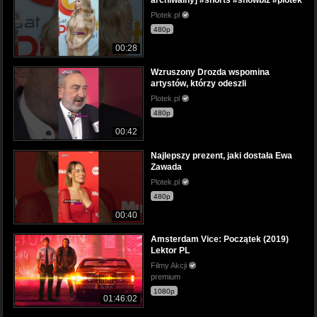
Plotek.pl
480p
00:28
Wzruszony Drozda wspomina
artystów, którzy odeszli
Plotek.pl
480p
00:42
Najlepszy prezent, jaki dostała Ewa
Zawada
Plotek.pl
480p
00:40
Amsterdam Vice: Początek (2019)
Lektor PL
Filmy Akcji
premium
1080p
01:46:02