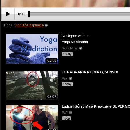
0:00
Dodał:
KobieceInspiracje
Następne wideo:
Yoga Meditation
RelaxMusic
1080p
02:58
TE NAGRANIA NIE MAJĄ SENSU!
PaFi
1080p
08:02
Ludzie Którzy Mają Prawdziwe SUPERM
PaFi
720p