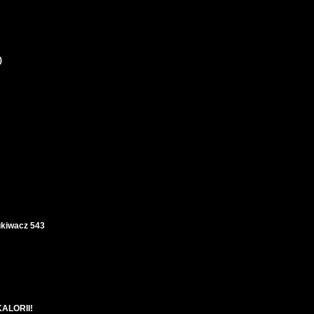
)
kiwacz 543
KALORII!