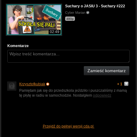
Suchary o JASIU 3 - Suchary #222
Cyber Marian
480p
02:49
Komentarze
Zamieść komentarz
Krzysztofkubiak
+ 1
Pamiętam jak się do przedszkola jeździło i puszczaliśmy z mamą
tę płytę w radiu w samochodzie. Nostalgłem
odpowiedz
Przejdź do pełnej wersji cda.pl