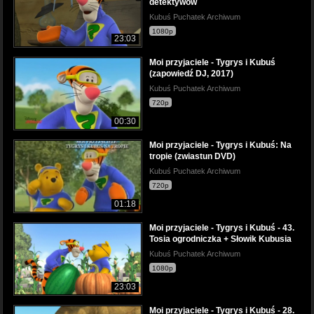
detektywów
Kubuś Puchatek Archiwum
1080p
23:03
Moi przyjaciele - Tygrys i Kubuś
(zapowiedź DJ, 2017)
Kubuś Puchatek Archiwum
720p
00:30
Moi przyjaciele - Tygrys i Kubuś: Na
tropie (zwiastun DVD)
Kubuś Puchatek Archiwum
720p
01:18
Moi przyjaciele - Tygrys i Kubuś - 43.
Tosia ogrodniczka + Słowik Kubusia
Kubuś Puchatek Archiwum
1080p
23:03
Moi przyjaciele - Tygrys i Kubuś - 28.