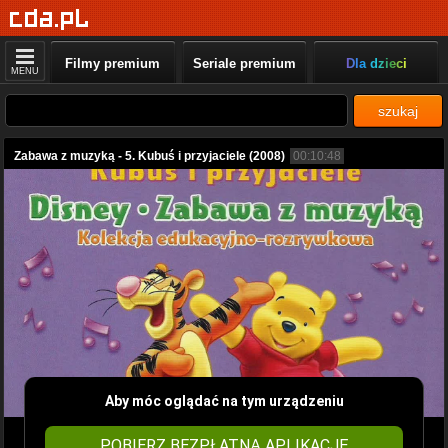
Filmy premium
Seriale premium
Dla dzieci
MENU
szukaj
Zabawa z muzyką - 5. Kubuś i przyjaciele (2008)
00:10:48
Aby móc oglądać na tym urządzeniu
POBIERZ BEZPŁATNĄ APLIKACJĘ