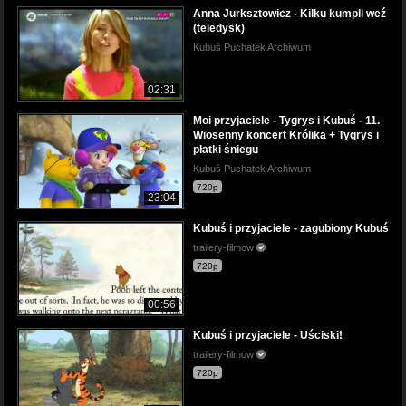
Anna Jurksztowicz - Kilku kumpli weź
(teledysk)
Kubuś Puchatek Archiwum
02:31
Moi przyjaciele - Tygrys i Kubuś - 11.
Wiosenny koncert Królika + Tygrys i
płatki śniegu
Kubuś Puchatek Archiwum
720p
23:04
Kubuś i przyjaciele - zagubiony Kubuś
trailery-filmow
720p
00:56
Kubuś i przyjaciele - Uściski!
trailery-filmow
720p