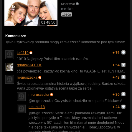
KinoSwiat
premium
1080p
01:48:50
Komentarze
Tylko użytkownicy premium mogą zamieszczać komentarze pod tym filmem
ter1119
+ 76
10/10 Najlepszy Polski film ostatnich czasów.
gdansk-KOTEK
+ 54
cóż powiedzieć...każdy kto kocha kino , to WŁAŚNIE jest TEN FILM..
m-gruszecka
+ 48
Świetna obsada, smutna historia wyjątkowej rodziny. Bardzo szkoda
Pana Zbigniewa- ostatnia scena łapie za serce...
m-gruszecka
+ 30
@m-gruszecka: Oczywiście chodziło mi o pana Zdzisława!
eelunia18
+ 24
@m-gruszecka: Siedziałam i płakałam żewnymi łzami! Już
jak tylko pomyślę o Tomku ,który urozmaicał mi radiowe
wieczory w 80' latach ,ten film złamał mnie dogłębnie! Nigdy
nie będę taka jaka byłam wcześniej!. Tomku,spoczywaj w
spokoju,niech Cię ojciec przytuli.