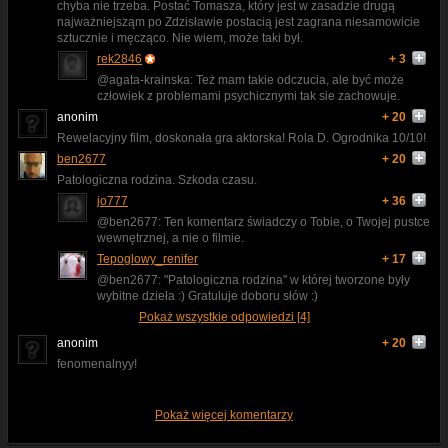
chyba nie trzeba. Postać Tomasza, który jest w zasadzie drugą
najważniejsząm po Zdzisławie postacią jest zagrana niesamowicie
sztucznie i męcząco. Nie wiem, może taki był.
rek2846
+ 3
@agata-krainska: Też mam takie odczucia, ale być może
człowiek z problemami psychicznymi tak sie zachowuje.
anonim
+ 20
Rewelacyjny film, doskonała gra aktorska! Rola D. Ogrodnika 10/10!
ben2677
+ 20
Patologiczna rodzina. Szkoda czasu.
jo777
+ 36
@ben2677: Ten komentarz świadczy o Tobie, o Twojej pustce
wewnętrznej, a nie o filmie.
Tepoglowy_renifer
+ 17
@ben2677: "Patologiczna rodzina" w której tworzone były
wybitne dzieła :) Gratuluje doboru słów :)
Pokaż wszystkie odpowiedzi [4]
anonim
+ 20
fenomenalnyy!
Pokaż więcej komentarzy