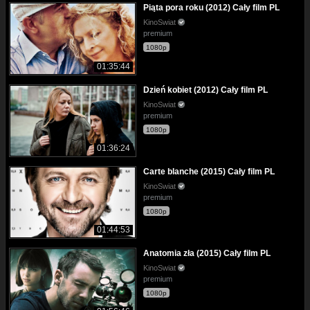
Piąta pora roku (2012) Cały film PL
KinoSwiat
premium
1080p
01:35:44
Dzień kobiet (2012) Cały film PL
KinoSwiat
premium
1080p
01:36:24
Carte blanche (2015) Cały film PL
KinoSwiat
premium
1080p
01:44:53
Anatomia zła (2015) Cały film PL
KinoSwiat
premium
1080p