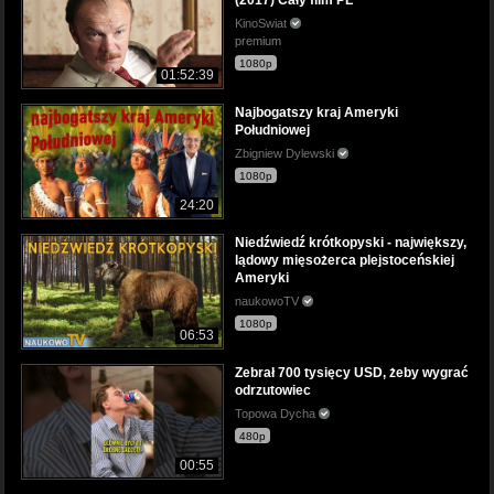
KinoSwiat
premium
1080p
01:52:39
Najbogatszy kraj Ameryki
Południowej
Zbigniew Dylewski
1080p
24:20
Niedźwiedź krótkopyski - największy,
lądowy mięsożerca plejstoceńskiej
Ameryki
naukowoTV
1080p
06:53
Zebrał 700 tysięcy USD, żeby wygrać
odrzutowiec
Topowa Dycha
480p
00:55