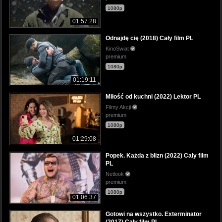
1080p
01:57:28
Odnajdę cię (2018) Cały film PL
KinoSwiat
premium
1080p
01:19:11
Miłość od kuchni (2022) Lektor PL
Filmy Akcji
premium
1080p
01:29:08
Popek. Każda z blizn (2022) Cały film
PL
Netlook
premium
1080p
01:06:37
Gotowi na wszystko. Exterminator
(2017) Cały film PL