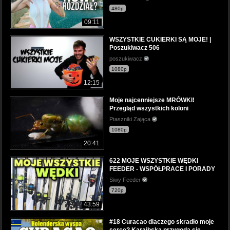
480p
09:11
WSZYSTKIE CUKIERKI SĄ MOJE! |
Poszukiwacz 506
poszukiwacz
1080p
12:15
Moje najcenniejsze MRÓWKI!
Przegląd wszystkich koloni
Ptaszniki Zająca
1080p
20:41
622 MOJE WSZYSTKIE WĘDKI
FEEDER - WSPÓŁPRACE I PORADY
Siwy Feeder
720p
43:59
#18 Curacao dlaczego skradło moje
serce? Karaibska przygoda się