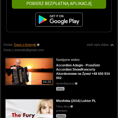
POBIERZ BEZPŁATNĄ APLIKACJĘ
Dodał:
Dave z Ameryki
zwiń opis video
Dave.z.ameryki@gmail.com
Następne wideo:
Accordion Adagio - Prusiński
Accordion Show/Koncerty
Akordeonowe na Żywo/ +48 600 934
002
04:26
VertimMamzel
480p
Mizofobia (2016) Lektor PL
Filmy Akcji
premium
1080p