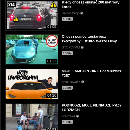
Kiedy chcesz ominąć 200 metrowy
korek
Rikord Widjo
1080p
01:05
Chcesz pomóc, zostaniesz
zwyzywany ... #1865 Wasze Filmy
STOPCHAM
1080p
01:23
MOJE LAMBORGHINI | Poszukiwacz
#257
poszukiwacz
1080p
04:20
PODNOSZĘ MOJE PIENIĄDZE PRZY
LUDZIACH
brzoza24
1080p
06:53