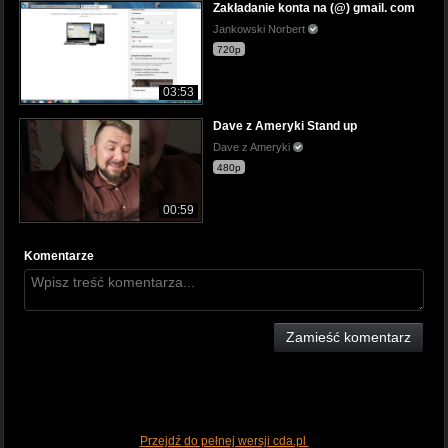
Zakładanie konta na (@) gmail. com
Jankowski Norbert
720p
03:53
Dave z Ameryki Stand up
Dave z Ameryki
480p
00:59
Komentarze
Zamieść komentarz
Przejdź do pełnej wersji cda.pl