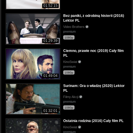
01:52:15
Bez paniki, z odrobiną histerii (2016)
Lektor PL
Video Brothers
premium
1080p
01:29:39
Ciemno, prawie noc (2019) Cały film
PL
KinoSwiat
premium
1080p
01:49:04
Surinam: Gra o władzę (2020) Lektor
PL
Filmy Akcji
premium
1080p
01:32:01
Ostatnia rodzina (2016) Cały film PL
KinoSwiat
premium