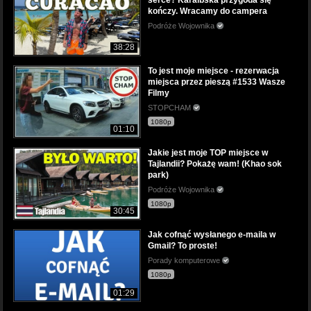
kończy. Wracamy do campera
Podróże Wojownika
38:28
To jest moje miejsce - rezerwacja
miejsca przez pieszą #1533 Wasze
Filmy
STOPCHAM
1080p
01:10
Jakie jest moje TOP miejsce w
Tajlandii? Pokażę wam! (Khao sok
park)
Podróże Wojownika
1080p
30:45
Jak cofnąć wysłanego e-maila w
Gmail? To proste!
Porady komputerowe
1080p
01:29