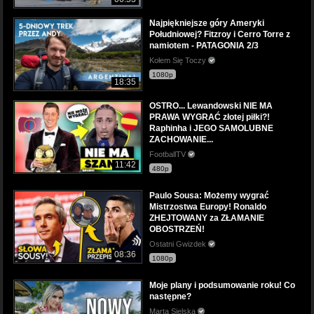
Najpiękniejsze góry Ameryki
Południowej? Fitzroy i Cerro Torre z
namiotem - PATAGONIA 2/3
Kołem Się Toczy
1080p
18:35
OSTRO... Lewandowski NIE MA
PRAWA WYGRAĆ złotej piłki?!
Raphinha i JEGO SAMOLUBNE
ZACHOWANIE...
FootballTV
11:42
480p
Paulo Sousa: Możemy wygrać
Mistrzostwa Europy! Ronaldo
ZHEJTOWANY za ZŁAMANIE
OBOSTRZEŃ!
Ostatni Gwizdek
08:36
1080p
Moje plany i podsumowanie roku! Co
następne?
Marta Sielska