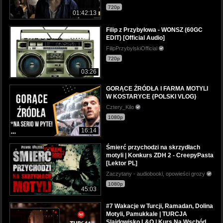
720p
01:42:13
Filip z Przybyłowa - WONSZ (60GC
EDIT) [Official Audio]
FilipPrzybylskiOfficial
720p
03:26
GORĄCE ŹRÓDŁA I FARMA MOTYLI
W KOSTARYCE {POLSKI VLOG}
Cztery_Kilo
1080p
16:14
Śmierć przychodzi na skrzydłach
motyli | Konkurs ZDH 2 - CreepyPasta
[Lektor PL]
Zaczytany - audiobooki, opowieści grozy
1080p
45:03
#7 Wakacje w Turcji, Ramadan, Dolina
Motyli, Pamukkale | TURCJA
Slajdowisko L&O | Kurs Na Wschód