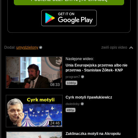
Dodał:
umyslzielony
zwiń opis video
Następne wideo:
Unia Eeuropejska przetrwa albo nie
przetrwa - Stanisław Żółtek- KNP
program7
1080p
08:33
Cyrk motyli #pawlukiewicz
dwiedoby
480p
24:46
Zaklinaczka motyli na Akropolu