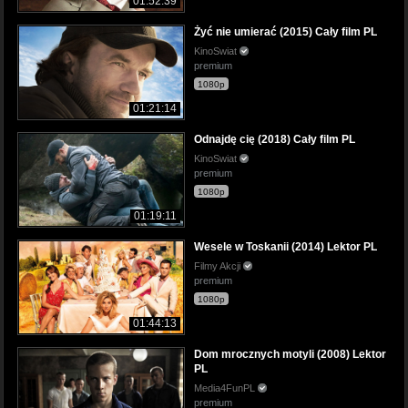
01:52:39
Żyć nie umierać (2015) Cały film PL
KinoSwiat
premium
1080p
01:21:14
Odnajdę cię (2018) Cały film PL
KinoSwiat
premium
1080p
01:19:11
Wesele w Toskanii (2014) Lektor PL
Filmy Akcji
premium
1080p
01:44:13
Dom mrocznych motyli (2008) Lektor
PL
Media4FunPL
premium