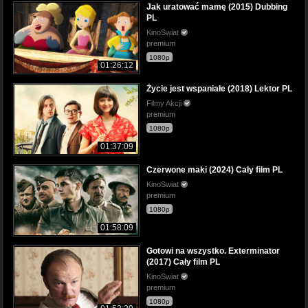
Jak uratować mamę (2015) Dubbing
PL
KinoSwiat
premium
1080p
01:26:12
Życie jest wspaniałe (2018) Lektor PL
Filmy Akcji
premium
1080p
01:37:09
Czerwone maki (2024) Cały film PL
KinoSwiat
premium
1080p
01:58:09
Gotowi na wszystko. Exterminator
(2017) Cały film PL
KinoSwiat
premium
1080p