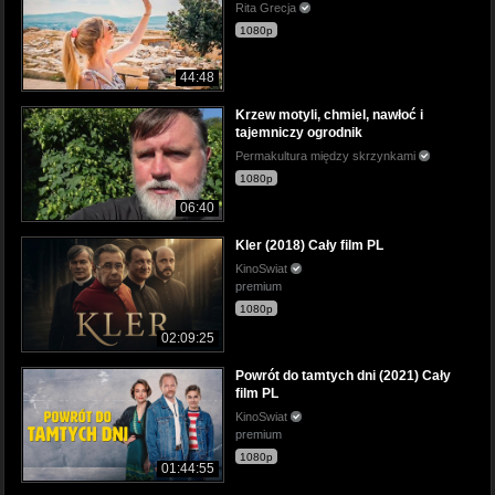
Rita Grecja
1080p
44:48
Krzew motyli, chmiel, nawłoć i
tajemniczy ogrodnik
Permakultura między skrzynkami
1080p
06:40
Kler (2018) Cały film PL
KinoSwiat
premium
1080p
02:09:25
Powrót do tamtych dni (2021) Cały
film PL
KinoSwiat
premium
1080p
01:44:55