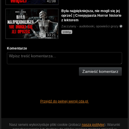
41:08
Była najpiękniejsza, nie mogli się jej
oprzeć | Creepypasta Horror historie
z lektorem
Zaczytany - audiobooki, opowieści grozy
1080p
33:21
Komentarze
Zamieść komentarz
Przejdź do pełnej wersji cda.pl
Nasz serwis wykorzystuje pliki cookie (zobacz
naszą politykę
). Warunki