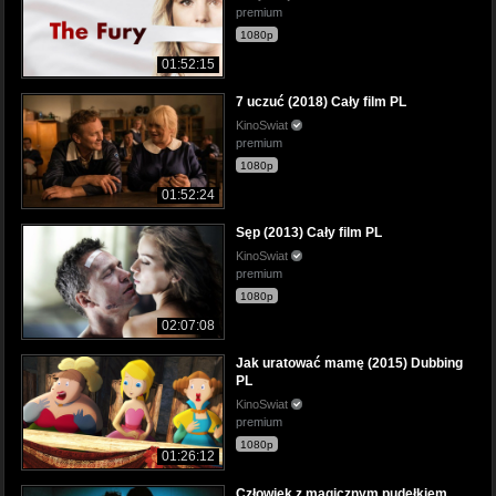
premium
1080p
01:52:15
7 uczuć (2018) Cały film PL
KinoSwiat
premium
1080p
01:52:24
Sęp (2013) Cały film PL
KinoSwiat
premium
1080p
02:07:08
Jak uratować mamę (2015) Dubbing
PL
KinoSwiat
premium
1080p
01:26:12
Człowiek z magicznym pudełkiem