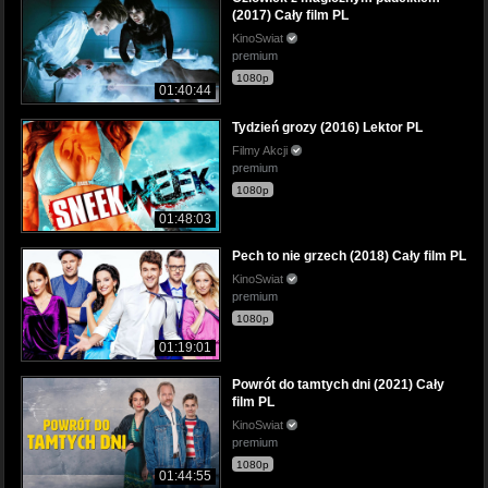
(2017) Cały film PL
KinoSwiat
premium
1080p
01:40:44
Tydzień grozy (2016) Lektor PL
Filmy Akcji
premium
1080p
01:48:03
Pech to nie grzech (2018) Cały film PL
KinoSwiat
premium
1080p
01:19:01
Powrót do tamtych dni (2021) Cały
film PL
KinoSwiat
premium
1080p
01:44:55