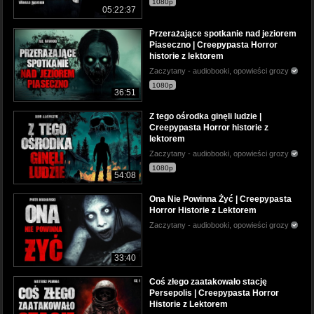
1080p
05:22:37
Przerażające spotkanie nad jeziorem
Piaseczno | Creepypasta Horror
historie z lektorem
Zaczytany - audiobooki, opowieści grozy
1080p
36:51
Z tego ośrodka ginęli ludzie |
Creepypasta Horror historie z
lektorem
Zaczytany - audiobooki, opowieści grozy
1080p
54:08
Ona Nie Powinna Żyć | Creepypasta
Horror Historie z Lektorem
Zaczytany - audiobooki, opowieści grozy
33:40
Coś złego zaatakowało stację
Persepolis | Creepypasta Horror
Historie z Lektorem