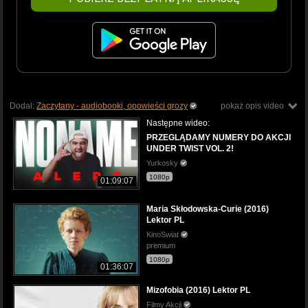
Dodał:
Zaczytany - audiobooki, opowieści grozy
pokaż opis video
Następne wideo:
PRZEGLĄDAMY NUMERY DO AKCJI
UNDER TWIST VOL. 2!
Yurkosky
1080p
01:09:07
Maria Skłodowska-Curie (2016)
Lektor PL
KinoSwiat
premium
1080p
01:36:07
Mizofobia (2016) Lektor PL
Filmy Akcji