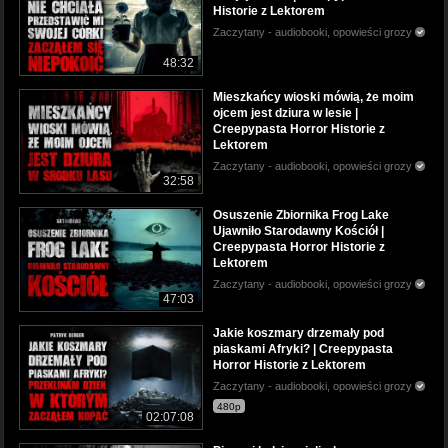
Historie z Lektorem
Zaczytany - audiobooki, opowieści grozy
48:32
Mieszkańcy wioski mówią, że moim
ojcem jest dziura w lesie |
Creepypasta Horror Historie z
Lektorem
Zaczytany - audiobooki, opowieści grozy
32:58
Osuszenie Zbiornika Frog Lake
Ujawniło Starodawny Kościół |
Creepypasta Horror Historie z
Lektorem
Zaczytany - audiobooki, opowieści grozy
47:03
Jakie koszmary drzemały pod
piaskami Afryki? | Creepypasta
Horror Historie z Lektorem
Zaczytany - audiobooki, opowieści grozy
480p
02:07:08