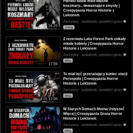
Pierwsi ludzie mieli własne
koszmary... dewastujące zmysły |
Creepypasta Horror Historie z
Lektorem
Zaczytany - audiobooki, opowieści grozy
24:25
1080p
Z rezerwatu Lake Forest Park znikały
młode kobiety | Creepypasta Horror
Historie z Lektorem
Zaczytany - audiobooki, opowieści grozy
480p
17:56
To miał być przerażający koniec stacji
Persepolis | Creepypasta Horror
Historie z Lektorem
Zaczytany - audiobooki, opowieści grozy
480p
01:12:06
W Starych Domach Można Usłyszeć
Więcej | Creepypasta Groza Horror
Historie z Lektorem
Zaczytany - audiobooki, opowieści grozy
480p