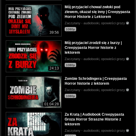
Mój przyjaciel chował zwłoki pod
zlewem, okazał się inny | Creepypasta
Horror Historie z Lektorem
Zaczytany - audiobooki, opowieści grozy
1080p
39:56
Mój przyjaciel zrodził się z burzy |
Creepypasta Horror historie z
lektorem
Zaczytany - audiobooki, opowieści grozy
1080p
24:13
Zombie Schrödingera | Creepypasta
Horror historie z lektorem
Zaczytany - audiobooki, opowieści grozy
1080p
01:04:28
Za Kratą | Audiobook Creepypasta
Groza Horror Straszne Historie z
lektorem
Zaczytany - audiobooki, opowieści grozy