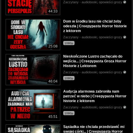
Zaczytany - audiobooki, opowieści grozy
44:33
Dom w środku lasu nie chciał żeby
odeszła | Creepypasta Horror historie
z lektorem
Zaczytany - audiobooki, opowieści grozy
1080p
25:08
Nieskończone Lustro zachęcało do
wejścia... | Creepypasta Groza Horror
Historie z Lektorem
Zaczytany - audiobooki, opowieści grozy
1080p
46:04
Audycja alarmowa zabroniła nam
patrzeć w niebo | Creepypasta Horror
historie z lektorem
Zaczytany - audiobooki, opowieści grozy
1080p
45:51
Sąsiadka nie chciała przedstawić mi
swojej córki... | Creepypasta Horror