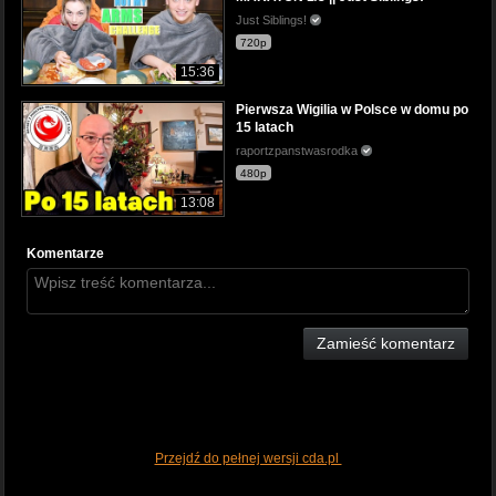
Just Siblings!
720p
15:36
Pierwsza Wigilia w Polsce w domu po
15 latach
raportzpanstwasrodka
480p
13:08
Komentarze
Zamieść komentarz
Przejdź do pełnej wersji cda.pl