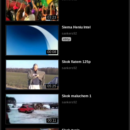
03:23
Siema Heniu Intel
sankers92
480p
00:08
Skok fiatem 125p
sankers92
05:25
Skok maluchem 1
sankers92
00:11