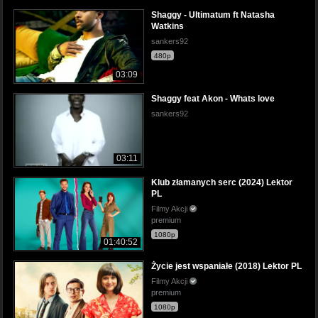
Shaggy - Ultimatum ft Natasha
Watkins
sankers92
480p
03:09
Shaggy feat Akon - Whats love
sankers92
03:11
Klub złamanych serc (2024) Lektor
PL
Filmy Akcji
premium
1080p
01:40:52
Życie jest wspaniałe (2018) Lektor PL
Filmy Akcji
premium
1080p