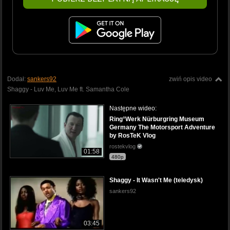
Dodał:
sankers92
zwiń opis video
Shaggy - Luv Me, Luv Me ft. Samantha Cole
Następne wideo:
Ring°Werk Nürburgring Museum
Germany The Motorsport Adventure
by RosTeK Vlog
rostekvlog
01:58
480p
Shaggy - It Wasn't Me (teledysk)
sankers92
03:45