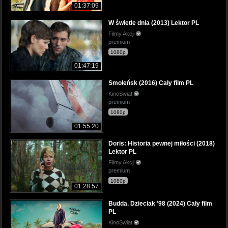
01:37:09
W świetle dnia (2013) Lektor PL
Filmy Akcji
premium
1080p
01:47:19
Smoleńsk (2016) Cały film PL
KinoSwiat
premium
1080p
01:55:20
Doris: Historia pewnej miłości (2018)
Lektor PL
Filmy Akcji
premium
1080p
01:28:57
Budda. Dzieciak '98 (2024) Cały film
PL
KinoSwiat