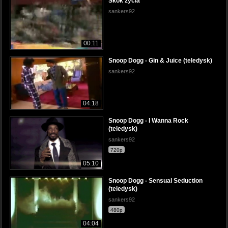
Skok życia
sankers92
00:11
Snoop Dogg - Gin & Juice (teledysk)
sankers92
04:18
Snoop Dogg - I Wanna Rock
(teledysk)
sankers92
720p
05:10
Snoop Dogg - Sensual Seduction
(teledysk)
sankers92
480p
04:04