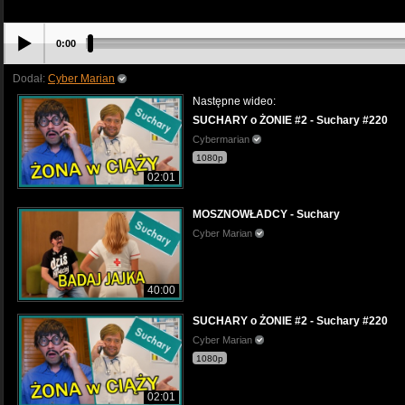
0:00
Dodał:
Cyber Marian
Następne wideo:
SUCHARY o ŻONIE #2 - Suchary #220
Cybermarian
1080p
02:01
MOSZNOWŁADCY - Suchary
Cyber Marian
40:00
SUCHARY o ŻONIE #2 - Suchary #220
Cyber Marian
1080p
02:01