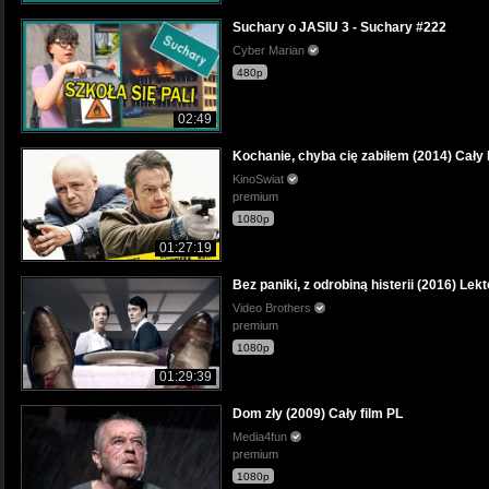
Suchary o JASIU 3 - Suchary #222
Cyber Marian
480p
02:49
Kochanie, chyba cię zabiłem (2014) Cały 
KinoSwiat
premium
1080p
01:27:19
Bez paniki, z odrobiną histerii (2016) Lek
Video Brothers
premium
1080p
01:29:39
Dom zły (2009) Cały film PL
Media4fun
premium
1080p