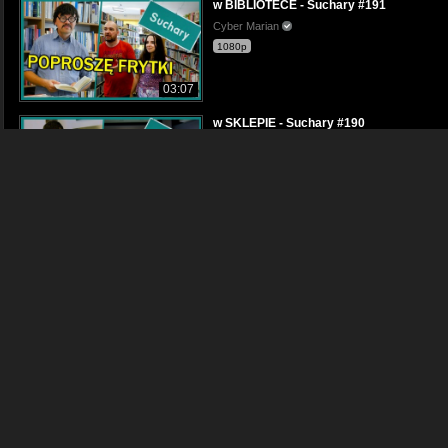
w BIBLIOTECE - Suchary #191
Cyber Marian
1080p
03:07
w SKLEPIE - Suchary #190
Cyber Marian
1080p
03:29
BABCIA - Suchary #179
Cyber Marian
1080p
02:33
WSPIERAJĄCA ŻONA - Suchary #239
Cyber Marian
1080p
01:22