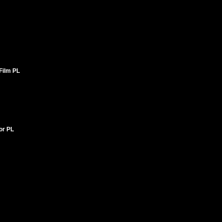
Film PL
tor PL