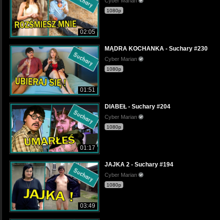
Cyber Marian
1080p
02:05
MĄDRA KOCHANKA - Suchary #230
Cyber Marian
1080p
01:51
DIABEŁ - Suchary #204
Cyber Marian
1080p
01:17
JAJKA 2 - Suchary #194
Cyber Marian
1080p
03:49