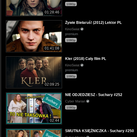
1080p
01:28:46
Żywie Biełaruś! (2012) Lektor PL
KinoSwiat
premium
1080p
01:41:08
Kler (2018) Cały film PL
KinoSwiat
premium
1080p
02:09:25
NIE ODJEDZIESZ - Suchary #252
Cyber Marian
1080p
02:44
SMUTNA KSIĘŻNICZKA - Suchary #250