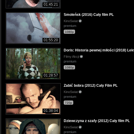
01:45:21
Smoleńsk (2016) Cały film PL
KinoSwiat
premium
1080p
01:55:20
Doris: Historia pewnej miłości (2018) Lek
Filmy Akcji
premium
1080p
01:28:57
Zabić bobra (2012) Cały Film PL
KinoSwiat
premium
720p
01:38:04
Dziewczyna z szafy (2012) Cały film PL
KinoSwiat
premium