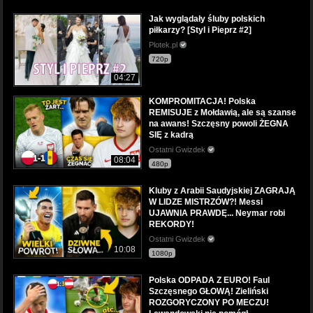
Jak wyglądały śluby polskich
piłkarzy? [Styl i Pieprz #2]
Plotek.pl
720p
04:27
KOMPROMITACJA! Polska
REMISUJE z Mołdawią, ale są szanse
na awans! Szczęsny powoli ŻEGNA
SIĘ z kadrą
Ostatni Gwizdek
08:04
480p
Kluby z Arabii Saudyjskiej ZAGRAJĄ
W LIDZE MISTRZÓW?! Messi
UJAWNIA PRAWDĘ... Neymar robi
REKORDY!
Ostatni Gwizdek
10:08
1080p
Polska ODPADA Z EURO! Faul
Szczęsnego GŁOWĄ! Zieliński
ROZGORYCZONY PO MECZU!