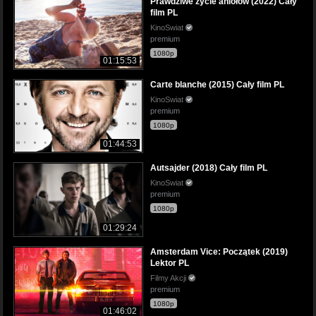
Prawdziwe życie aniołów (2022) Cały
film PL
KinoSwiat
premium
1080p
01:15:53
Carte blanche (2015) Cały film PL
KinoSwiat
premium
1080p
01:44:53
Autsajder (2018) Cały film PL
KinoSwiat
premium
1080p
01:29:24
Amsterdam Vice: Początek (2019)
Lektor PL
Filmy Akcji
premium
1080p
01:46:02