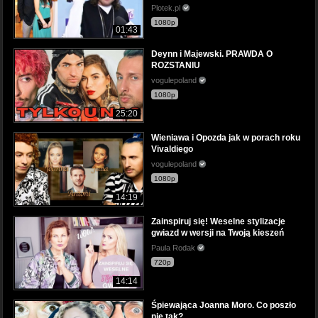
Plotek.pl
1080p
01:43
Deynn i Majewski. PRAWDA O
ROZSTANIU
vogulepoland
1080p
25:20
Wieniawa i Opozda jak w porach roku
Vivaldiego
vogulepoland
1080p
14:19
Zainspiruj się! Weselne stylizacje
gwiazd w wersji na Twoją kieszeń
Paula Rodak
720p
14:14
Śpiewająca Joanna Moro. Co poszło
nie tak?