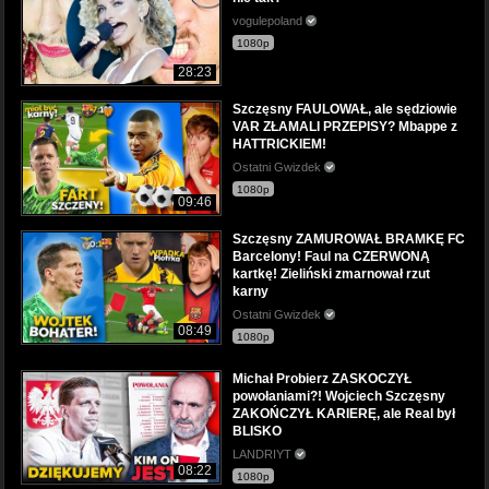
vogulepoland
1080p
28:23
Szczęsny FAULOWAŁ, ale sędziowie
VAR ZŁAMALI PRZEPISY? Mbappe z
HATTRICKIEM!
Ostatni Gwizdek
1080p
09:46
Szczęsny ZAMUROWAŁ BRAMKĘ FC
Barcelony! Faul na CZERWONĄ
kartkę! Zieliński zmarnował rzut
karny
Ostatni Gwizdek
08:49
1080p
Michał Probierz ZASKOCZYŁ
powołaniami?! Wojciech Szczęsny
ZAKOŃCZYŁ KARIERĘ, ale Real był
BLISKO
LANDRIYT
08:22
1080p