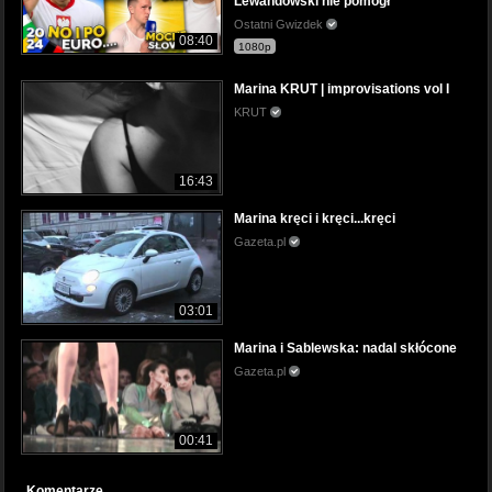
Lewandowski nie pomógł
Ostatni Gwizdek
08:40
1080p
Marina KRUT | improvisations vol I
KRUT
16:43
Marina kręci i kręci...kręci
Gazeta.pl
03:01
Marina i Sablewska: nadal skłócone
Gazeta.pl
00:41
Komentarze