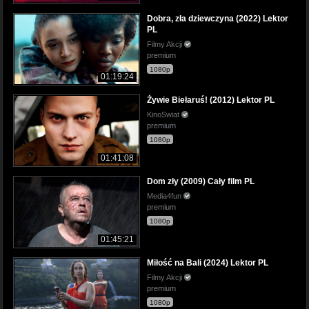
Dobra, zła dziewczyna (2022) Lektor
PL
Filmy Akcji
premium
1080p
01:19:24
Żywie Biełaruś! (2012) Lektor PL
KinoSwiat
premium
1080p
01:41:08
Dom zły (2009) Cały film PL
Media4fun
premium
1080p
01:45:21
Miłość na Bali (2024) Lektor PL
Filmy Akcji
premium
1080p