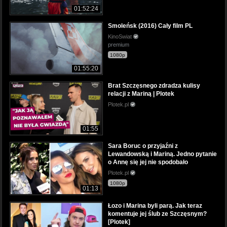
01:52:24
Smoleńsk (2016) Cały film PL
KinoSwiat
premium
1080p
01:55:20
Brat Szczęsnego zdradza kulisy
relacji z Mariną | Plotek
Plotek.pl
01:55
Sara Boruc o przyjaźni z
Lewandowską i Mariną. Jedno pytanie
o Annę się jej nie spodobało
Plotek.pl
1080p
01:13
Łozo i Marina byli parą. Jak teraz
komentuje jej ślub ze Szczęsnym?
[Plotek]