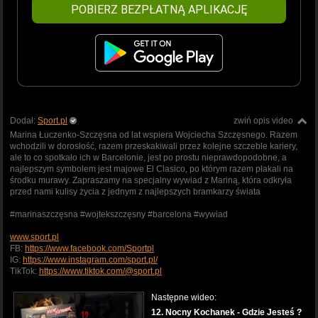
POBIERZ BEZPŁATNĄ APLIKACJĘ
Dodał:
Sport.pl
zwiń opis video
Marina Łuczenko-Szczęsna od lat wspiera Wojciecha Szczęsnego. Razem
wchodzili w dorosłość, razem przeskakiwali przez kolejne szczeble kariery,
ale to co spotkało ich w Barcelonie, jest po prostu nieprawdopodobne, a
najlepszym symbolem jest majowe El Clasico, po którym razem płakali na
środku murawy. Zapraszamy na specjalny wywiad z Mariną, która odkryła
przed nami kulisy życia z jednym z najlepszych bramkarzy świata
#marinaszczęsna #wojtekszczęsny #barcelona #wywiad
www.sport.pl
FB:
https://www.facebook.com/Sportpl
IG:
https://www.instagram.com/sport.pl/
TikTok:
https://www.tiktok.com/@sport.pl
Następne wideo:
12. Nocny Kochanek - Gdzie Jesteś ?