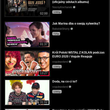
(oficjalny odsłuch albumu)
NocnyKochanek
1080p
02:00
Jak Marina dba o swoją sylwetkę?
BabskieShorty
720p
01:37
Król Polski WSTAŁ Z KOLAN podczas
EURO 2020 / Vogule Reaguje
vogulepoland
1080p
13:27
Doda, na co ci to?
vogulepoland
1080p
31:02