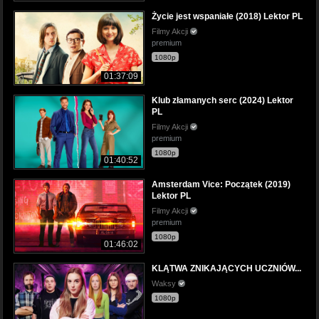
Życie jest wspaniałe (2018) Lektor PL
Filmy Akcji
premium
1080p
01:37:09
Klub złamanych serc (2024) Lektor
PL
Filmy Akcji
premium
1080p
01:40:52
Amsterdam Vice: Początek (2019)
Lektor PL
Filmy Akcji
premium
1080p
01:46:02
KLĄTWA ZNIKAJĄCYCH UCZNIÓW...
Waksy
1080p