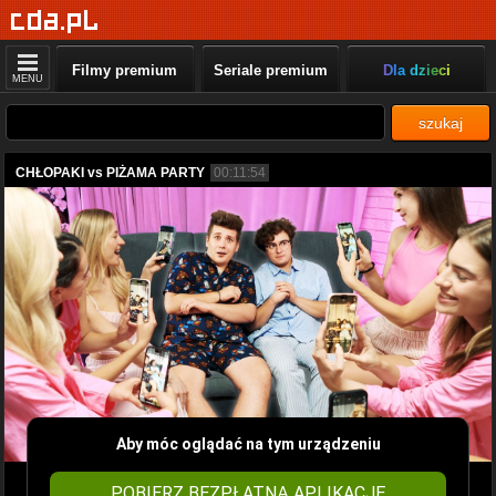
Filmy premium
Seriale premium
Dla dzieci
MENU
szukaj
CHŁOPAKI vs PIŻAMA PARTY
00:11:54
Aby móc oglądać na tym urządzeniu
POBIERZ BEZPŁATNĄ APLIKACJĘ