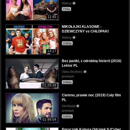
Waksy
720p
11:45
MIKOŁAJKI KLASOWE -
DZIEWCZYNY vs CHŁOPAKI
Waksy
1080p
14:17
Bez paniki, z odrobiną histerii (2016)
Lektor PL
Video Brothers
premium
1080p
01:29:39
Ciemno, prawie noc (2019) Cały film
PL
KinoSwiat
premium
1080p
01:49:04
Porucznik Kabura Odcinek 9 (Cyber