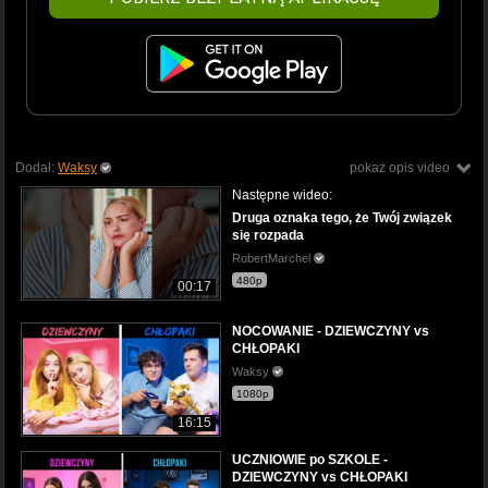
Dodał:
Waksy
pokaż opis video
Następne wideo:
Druga oznaka tego, że Twój związek
się rozpada
RobertMarchel
480p
00:17
NOCOWANIE - DZIEWCZYNY vs
CHŁOPAKI
Waksy
1080p
16:15
UCZNIOWIE po SZKOLE -
DZIEWCZYNY vs CHŁOPAKI