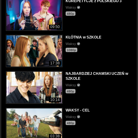
KOREPETYCJE z POLSKIEGO 3
Waksy
480p
09:50
KŁÓTNIA w SZKOLE
Waksy
1080p
17:38
NAJBARDZIEJ CHAMSKI UCZEŃ w
SZKOLE
Waksy
480p
10:14
WAKSY - CEL
Waksy
480p
03:38