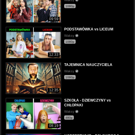
1080p
09:59
PODSTAWÓWKA vs LICEUM
Waksy
1080p
12:33
TAJEMNICA NAUCZYCIELA
Waksy
1080p
12:35
SZKOŁA - DZIEWCZYNY vs
CHŁOPAKI
Waksy
480p
08:19