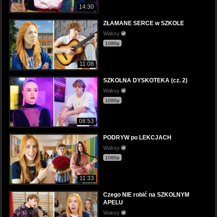
14:30
ZŁAMANE SERCE w SZKOLE
Waksy
1080p
11:08
SZKOLNA DYSKOTEKA (cz. 2)
Waksy
1080p
08:53
PODRYW po LEKCJACH
Waksy
1080p
11:33
Czego NIE robić na SZKOLNYM
APELU
Waksy