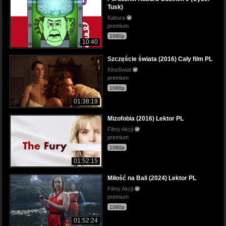
Tusk)
Kabura
premium
1080p
10:40
Szczęście świata (2016) Cały film PL
KinoSwiat
premium
1080p
01:38:19
Mizofobia (2016) Lektor PL
Filmy Akcji
premium
1080p
01:52:15
Miłość na Bali (2024) Lektor PL
Filmy Akcji
premium
1080p
01:52:24