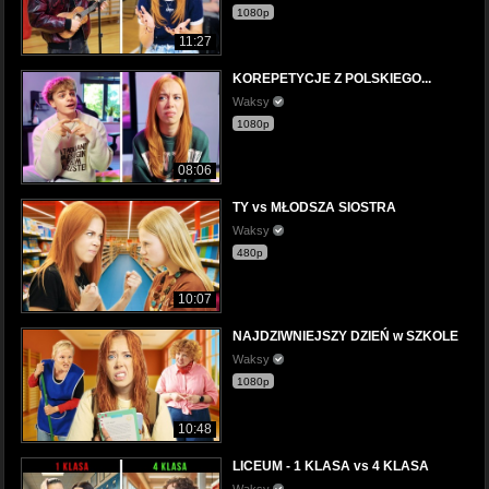
1080p
11:27
KOREPETYCJE Z POLSKIEGO...
Waksy
1080p
08:06
TY vs MŁODSZA SIOSTRA
Waksy
480p
10:07
NAJDZIWNIEJSZY DZIEŃ w SZKOLE
Waksy
1080p
10:48
LICEUM - 1 KLASA vs 4 KLASA
Waksy