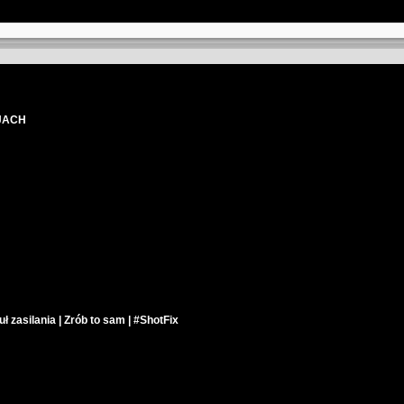
JACH
zasilania | Zrób to sam | #ShotFix