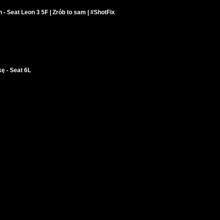
 Seat Leon 3 5F | Zrób to sam | #ShotFix
ę - Seat 6L