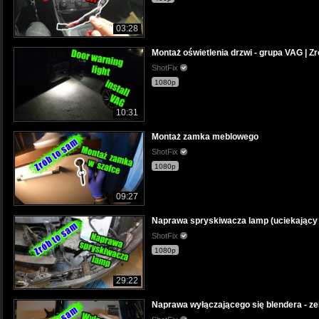
03:28
Montaż oświetlenia drzwi - grupa VAG | Zr
ShotFix
1080p
10:31
Montaż zamka meblowego
ShotFix
1080p
09:27
Naprawa spryskiwacza lamp (uciekający 
ShotFix
1080p
29:22
Naprawa wyłączającego się blendera - zel