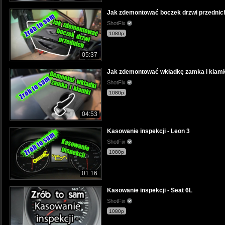
Jak zdemontować boczek drzwi przednich -
ShotFix
1080p
05:37
Jak zdemontować wkładkę zamka i klamk
ShotFix
1080p
04:53
Kasowanie inspekcji - Leon 3
ShotFix
1080p
01:16
Kasowanie inspekcji - Seat 6L
ShotFix
1080p