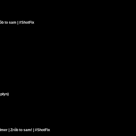
ób to sam | #ShotFix
płyn)
mer | Zrób to sam! | #ShotFix