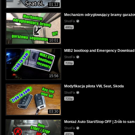
01:12
Mechanizm odryglowujący bramy garażo
ShotFix
480p
10:01
MIB2 bootloop and Emergency Download
ShotFix
720p
15:56
Modyfikacja pilota VW, Seat, Skoda
ShotFix
720p
03:30
Montaż Auto Start/Stop OFF | Zrób to sam
ShotFix
480p