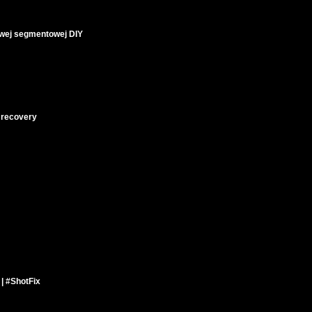
wej segmentowej DIY
 recovery
 | #ShotFix