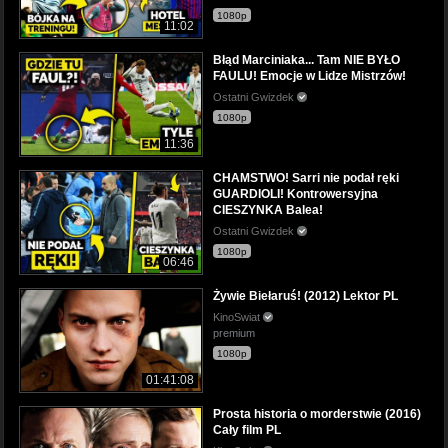
1080p
11:02
Błąd Marciniaka... Tam NIE BYŁO
FAULU! Emocje w Lidze Mistrzów!
Ostatni Gwizdek
1080p
11:36
CHAMSTWO! Sarri nie podał ręki
GUARDIOLI! Kontrowersyjna
CIESZYNKA Balea!
Ostatni Gwizdek
1080p
06:46
Żywie Biełaruś! (2012) Lektor PL
KinoSwiat
premium
1080p
01:41:08
Prosta historia o morderstwie (2016)
Cały film PL