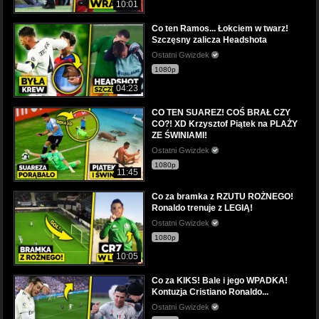
10:01
Co ten Ramos... Łokciem w twarz!
Szczęsny zalicza Headshota
Ostatni Gwizdek
1080p
04:23
CO TEN SUAREZ! COŚ BRAŁ CZY
CO?! XD Krzysztof Piątek na PLAŻY
ZE ŚWINIAMI!
Ostatni Gwizdek
1080p
11:45
Co za bramka z RZUTU ROŻNEGO!
Ronaldo trenuje z LEGIĄ!
Ostatni Gwizdek
1080p
10:05
Co za KIKS! Bale i jego WPADKA!
Kontuzja Cristiano Ronaldo...
Ostatni Gwizdek