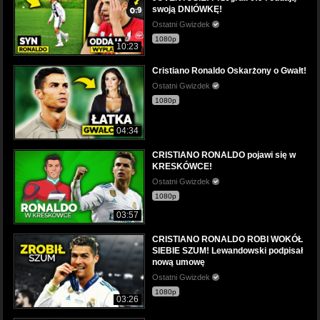
swoją DNIÓWKĘ!
Ostatni Gwizdek
1080p
10:23
Cristiano Ronaldo Oskarżony o Gwałt!
Ostatni Gwizdek
1080p
04:34
CRISTIANO RONALDO pojawi się w
KRESKÓWCE!
Ostatni Gwizdek
1080p
03:57
CRISTIANO RONALDO ROBI WOKÓŁ
SIEBIE SZUM! Lewandowski podpisał
nową umowę
Ostatni Gwizdek
1080p
03:26