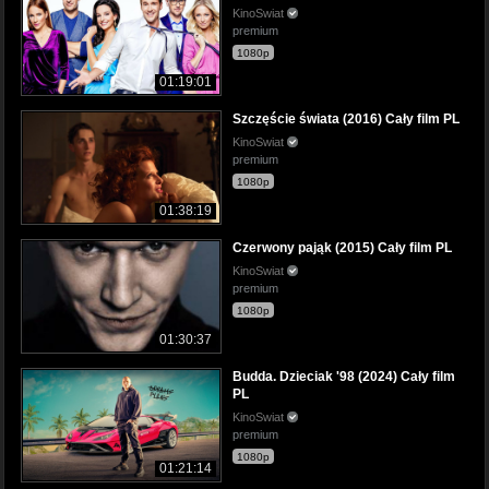
KinoSwiat
premium
1080p
01:19:01
Szczęście świata (2016) Cały film PL
KinoSwiat
premium
1080p
01:38:19
Czerwony pająk (2015) Cały film PL
KinoSwiat
premium
1080p
01:30:37
Budda. Dzieciak '98 (2024) Cały film
PL
KinoSwiat
premium
1080p
01:21:14