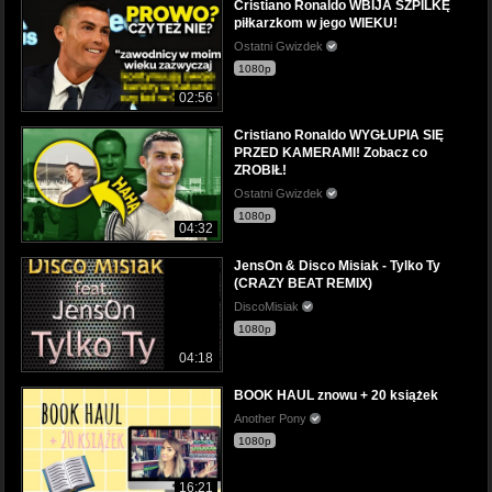
Cristiano Ronaldo WBIJA SZPILKĘ
piłkarzkom w jego WIEKU!
Ostatni Gwizdek
1080p
02:56
Cristiano Ronaldo WYGŁUPIA SIĘ
PRZED KAMERAMI! Zobacz co
ZROBIŁ!
Ostatni Gwizdek
1080p
04:32
JensOn & Disco Misiak - Tylko Ty
(CRAZY BEAT REMIX)
DiscoMisiak
1080p
04:18
BOOK HAUL znowu + 20 książek
Another Pony
1080p
16:21