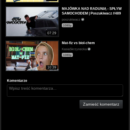
MAJÓWKA NAD RADUNIĄ - SPŁYW
SAMOCHODEM | Poszukiwacz #489
poszukiwacz
1080p
07:29
Mat-fiz vs biol-chem
KasiaSkrzynecka
1080p
10:39
Komentarze
Zamieść komentarz