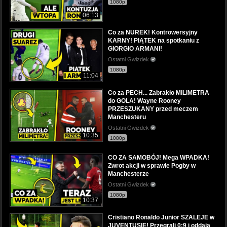
1080p
06:13
Co za NUREK! Kontrowersyjny
KARNY! PIĄTEK na spotkaniu z
GIORGIO ARMANI!
Ostatni Gwizdek
1080p
11:04
Co za PECH... Zabrakło MILIMETRA
do GOLA! Wayne Rooney
PRZESZUKANY przed meczem
Manchesteru
Ostatni Gwizdek
10:35
1080p
CO ZA SAMOBÓJ! Mega WPADKA!
Zwrot akcji w sprawie Pogby w
Manchesterze
Ostatni Gwizdek
1080p
10:37
Cristiano Ronaldo Junior SZALEJE w
JUVENTUSIE! Przegrali 0:9 i oddają