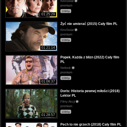
KinoSwiat
premium
1080p
01:25:29
Żyć nie umierać (2015) Cały film PL
KinoSwiat
premium
1080p
01:21:14
Popek. Każda z blizn (2022) Cały film
PL
Netlook
premium
1080p
01:06:37
Doris: Historia pewnej miłości (2018)
Lektor PL
Filmy Akcji
premium
1080p
01:28:57
Pech to nie grzech (2018) Cały film PL