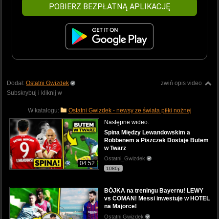
POBIERZ BEZPŁATNĄ APLIKACJĘ
Dodał:
Ostatni Gwizdek
zwiń opis video
Subskrybuj i kliknij w
W katalogu:
Ostatni Gwizdek - newsy ze świata piłki nożnej
Następne wideo:
Spina Między Lewandowskim a
Robbenem a Piszczek Dostaje Butem
w Twarz
Ostatni_Gwizdek
04:52
1080p
BÓJKA na treningu Bayernu! LEWY
vs COMAN! Messi inwestuje w HOTEL
na Majorce!
Ostatni Gwizdek