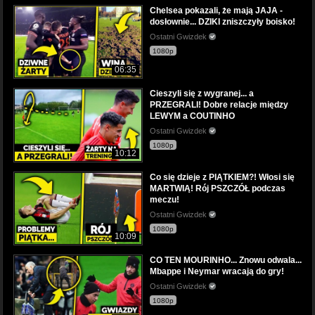
Chelsea pokazali, że mają JAJA -
dosłownie... DZIKI zniszczyły boisko!
Ostatni Gwizdek
1080p
06:35
Cieszyli się z wygranej... a
PRZEGRALI! Dobre relacje między
LEWYM a COUTINHO
Ostatni Gwizdek
1080p
10:12
Co się dzieje z PIĄTKIEM?! Włosi się
MARTWIĄ! Rój PSZCZÓŁ podczas
meczu!
Ostatni Gwizdek
1080p
10:09
CO TEN MOURINHO... Znowu odwala...
Mbappe i Neymar wracają do gry!
Ostatni Gwizdek
1080p