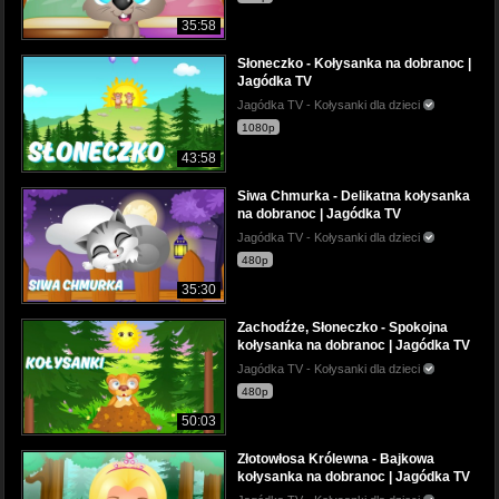
35:58
Słoneczko - Kołysanka na dobranoc |
Jagódka TV
Jagódka TV - Kołysanki dla dzieci
1080p
43:58
Siwa Chmurka - Delikatna kołysanka
na dobranoc | Jagódka TV
Jagódka TV - Kołysanki dla dzieci
480p
35:30
Zachodźże, Słoneczko - Spokojna
kołysanka na dobranoc | Jagódka TV
Jagódka TV - Kołysanki dla dzieci
480p
50:03
Złotowłosa Królewna - Bajkowa
kołysanka na dobranoc | Jagódka TV