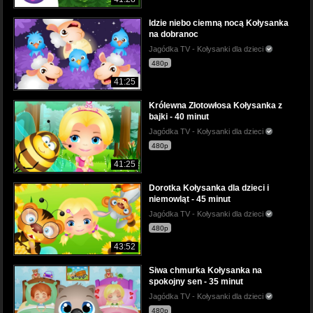
Idzie niebo ciemną nocą Kołysanka
na dobranoc
Jagódka TV - Kołysanki dla dzieci
480p
41:25
Królewna Złotowłosa Kołysanka z
bajki - 40 minut
Jagódka TV - Kołysanki dla dzieci
480p
41:25
Dorotka Kołysanka dla dzieci i
niemowląt - 45 minut
Jagódka TV - Kołysanki dla dzieci
480p
43:52
Siwa chmurka Kołysanka na
spokojny sen - 35 minut
Jagódka TV - Kołysanki dla dzieci
480p