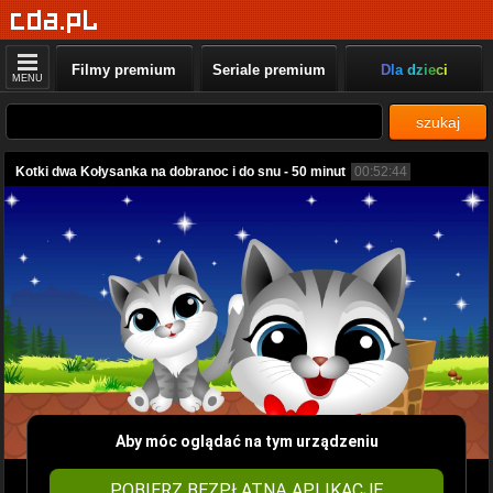
Filmy premium
Seriale premium
Dla dzieci
MENU
szukaj
Kotki dwa Kołysanka na dobranoc i do snu - 50 minut
00:52:44
Aby móc oglądać na tym urządzeniu
POBIERZ BEZPŁATNĄ APLIKACJĘ