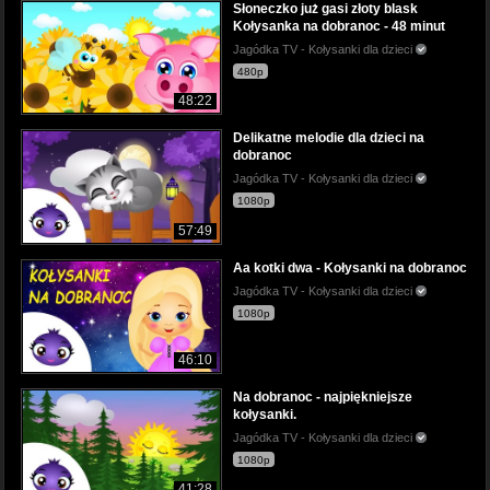
Słoneczko już gasi złoty blask
Kołysanka na dobranoc - 48 minut
Jagódka TV - Kołysanki dla dzieci
480p
48:22
Delikatne melodie dla dzieci na
dobranoc
Jagódka TV - Kołysanki dla dzieci
1080p
57:49
Aa kotki dwa - Kołysanki na dobranoc
Jagódka TV - Kołysanki dla dzieci
1080p
46:10
Na dobranoc - najpiękniejsze
kołysanki.
Jagódka TV - Kołysanki dla dzieci
1080p
41:28