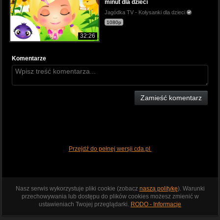
minut dla dzieci
Jagódka TV - Kołysanki dla dzieci
1080p
32:26
Komentarze
Zamieść komentarz
Przejdź do pełnej wersji cda.pl
Nasz serwis wykorzystuje pliki cookie (zobacz
naszą politykę
). Warunki
przechowywania lub dostępu do plików cookies możesz zmienić w
ustawieniach Twojej przeglądarki.
RODO - Informacje