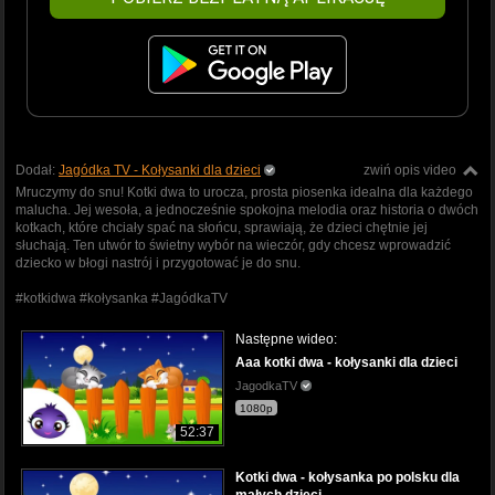
Dodał:
Jagódka TV - Kołysanki dla dzieci
zwiń opis video
Mruczymy do snu! Kotki dwa to urocza, prosta piosenka idealna dla każdego
malucha. Jej wesoła, a jednocześnie spokojna melodia oraz historia o dwóch
kotkach, które chciały spać na słońcu, sprawiają, że dzieci chętnie jej
słuchają. Ten utwór to świetny wybór na wieczór, gdy chcesz wprowadzić
dziecko w błogi nastrój i przygotować je do snu.
#kotkidwa #kołysanka #JagódkaTV
Następne wideo:
Aaa kotki dwa - kołysanki dla dzieci
JagodkaTV
1080p
52:37
Kotki dwa - kołysanka po polsku dla
małych dzieci