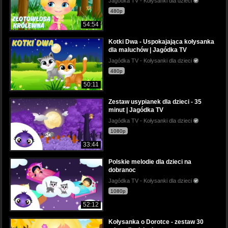
Jagódka TV - Kołysanki dla dzieci
480p
54:54
Kotki Dwa - Uspokajająca kołysanka
dla maluchów | Jagódka TV
Jagódka TV - Kołysanki dla dzieci
480p
50:11
Zestaw usypianek dla dzieci - 35
minut | Jagódka TV
Jagódka TV - Kołysanki dla dzieci
1080p
33:44
Polskie melodie dla dzieci na
dobranoc
Jagódka TV - Kołysanki dla dzieci
1080p
52:12
Kołysanka o Dorotce - zestaw 30