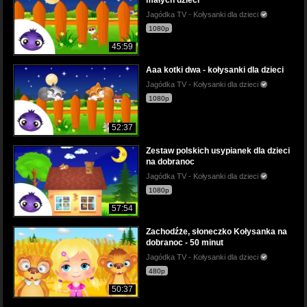
Jagódka TV - Kołysanki dla dzieci
1080p
45:59
Aaa kotki dwa - kołysanki dla dzieci
Jagódka TV - Kołysanki dla dzieci
1080p
52:37
Zestaw polskich usypianek dla dzieci
na dobranoc
Jagódka TV - Kołysanki dla dzieci
1080p
57:54
Zachodźże, słoneczko Kołysanka na
dobranoc - 50 minut
Jagódka TV - Kołysanki dla dzieci
480p
50:37