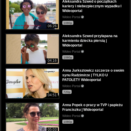
Aleksandra Szwed o początkach
kariery i niebezpiecznym wypadku I
Wideoportal
Wideo Portal
1080p
06:26
Aleksandra Szwed przyłapana na
karmieniu dziecka piersią |
Wideoportal
Wideo Portal
1080p
04:16
Anna Jurksztowicz szczerze o swoim
synu Radzimirze | TYLKO U
PATOLETY Wideoportal
Wideo Portal
720p
04:51
Anna Popek o pracy w TVP i papieżu
Franciszku | Wideoportal
Wideo Portal
1080p
05:03