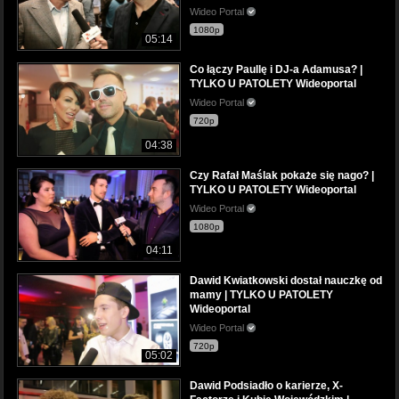
Wideo Portal
1080p
05:14
Co łączy Paullę i DJ-a Adamusa? |
TYLKO U PATOLETY Wideoportal
Wideo Portal
720p
04:38
Czy Rafał Maślak pokaże się nago? |
TYLKO U PATOLETY Wideoportal
Wideo Portal
1080p
04:11
Dawid Kwiatkowski dostał nauczkę od
mamy | TYLKO U PATOLETY
Wideoportal
Wideo Portal
720p
05:02
Dawid Podsiadło o karierze, X-