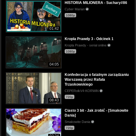
HISTORIA MILIONERA - Suchary#86
Cyber Marian
1080p
01:42
Kropla Prawdy 3 - Odcinek 1
Kropla Prawdy - serial online
1080p
04:05
Konfederacja o fatalnym zarządzaniu
Warszawą przez Rafała
Trzaskowskiego
CEPERolkV4-KORWiN
720p
08:43
Ciasto 3 bit - Jak zrobić - [Smakowite
Dania]
Smakowite Dania
720p
02:24