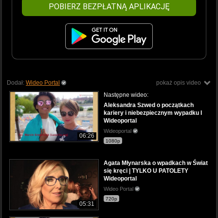
POBIERZ BEZPŁATNĄ APLIKACJĘ
Dodał:
Wideo Portal
pokaż opis video
Następne wideo:
Aleksandra Szwed o początkach
kariery i niebezpiecznym wypadku I
Wideoportal
Wideoportal
06:26
1080p
Agata Młynarska o wpadkach w Świat
się kręci | TYLKO U PATOLETY
Wideoportal
Wideo Portal
720p
05:31