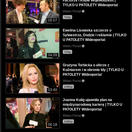
Factorze i Kubie Wojewódzkim |
TYLKO U PATOLETY Wideoportal
Wideo Portal
720p
06:07
Ewelina Lisowska szczerze o
Sylwestrze, Dodzie i reklamie | TYLKO
U PATOLETY Wideoportal
Wideo Portal
720p
04:09
Grażyna Torbicka o aferze z
Kuźniarem i w obronie Idy | TYLKO U
PATOLETY Wideoportal
Wideo Portal
1080p
03:40
Joanna Kulig ujawniła plan na
międzynarodową karierę | TYLKO U
PATOLETY Wideoportal
Wideo Portal
1080p
06:18