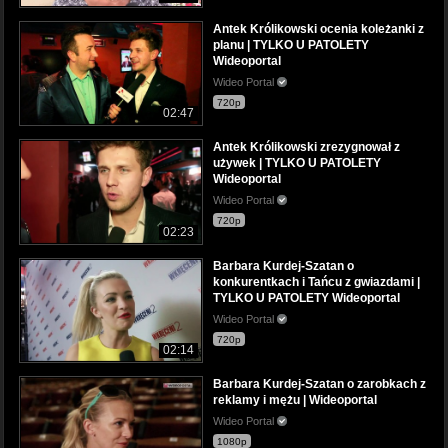
Antek Królikowski ocenia koleżanki z
planu | TYLKO U PATOLETY
Wideoportal
Wideo Portal
720p
02:47
Antek Królikowski zrezygnował z
używek | TYLKO U PATOLETY
Wideoportal
Wideo Portal
720p
02:23
Barbara Kurdej-Szatan o
konkurentkach i Tańcu z gwiazdami |
TYLKO U PATOLETY Wideoportal
Wideo Portal
720p
02:14
Barbara Kurdej-Szatan o zarobkach z
reklamy i mężu | Wideoportal
Wideo Portal
1080p