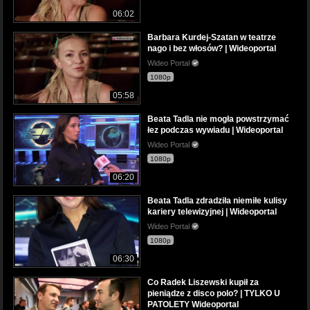
06:02
Barbara Kurdej-Szatan w teatrze
nago i bez włosów? | Wideoportal
Wideo Portal
1080p
05:58
Beata Tadla nie mogła powstrzymać
łez podczas wywiadu | Wideoportal
Wideo Portal
1080p
06:20
Beata Tadla zdradziła niemiłe kulisy
kariery telewizyjnej | Wideoportal
Wideo Portal
1080p
06:30
Co Radek Liszewski kupił za
pieniądze z disco polo? | TYLKO U
PATOLETY Wideoportal