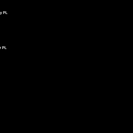
sy PL
or PL