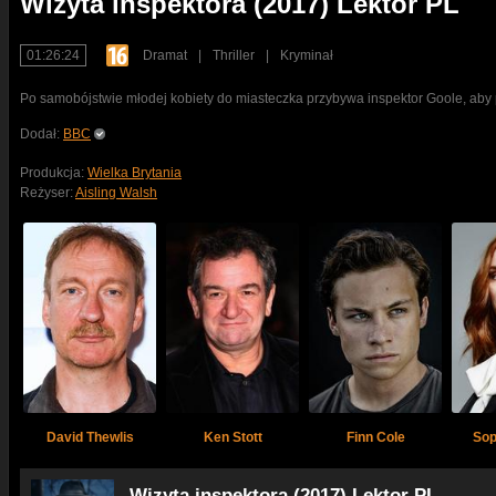
Wizyta inspektora (2017) Lektor PL
01:26:24
Dramat
|
Thriller
|
Kryminał
Po samobójstwie młodej kobiety do miasteczka przybywa inspektor Goole, aby 
Dodał:
BBC
Produkcja:
Wielka Brytania
Reżyser:
Aisling Walsh
David Thewlis
Ken Stott
Finn Cole
Sop
Wizyta inspektora (2017) Lektor PL