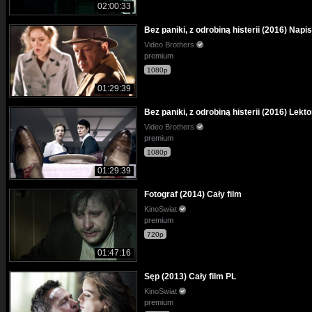
02:00:33
Bez paniki, z odrobiną histerii (2016) Napi
Video Brothers
premium
1080p
01:29:39
Bez paniki, z odrobiną histerii (2016) Lekt
Video Brothers
premium
1080p
01:29:39
Fotograf (2014) Cały film
KinoSwiat
premium
720p
01:47:16
Sęp (2013) Cały film PL
KinoSwiat
premium