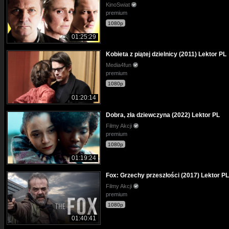
KinoSwiat
premium
1080p
01:25:29
Kobieta z piątej dzielnicy (2011) Lektor PL
Media4fun
premium
1080p
01:20:14
Dobra, zła dziewczyna (2022) Lektor PL
Filmy Akcji
premium
1080p
01:19:24
Fox: Grzechy przeszłości (2017) Lektor PL
Filmy Akcji
premium
1080p
01:40:41