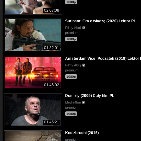
1080p
02:07:08
Surinam: Gra o władzę (2020) Lektor PL
Filmy Akcji
premium
1080p
01:32:01
Amsterdam Vice: Początek (2019) Lektor 
Filmy Akcji
premium
1080p
01:46:02
Dom zły (2009) Cały film PL
Media4fun
premium
1080p
01:45:21
Kod zbrodni (2015)
premium