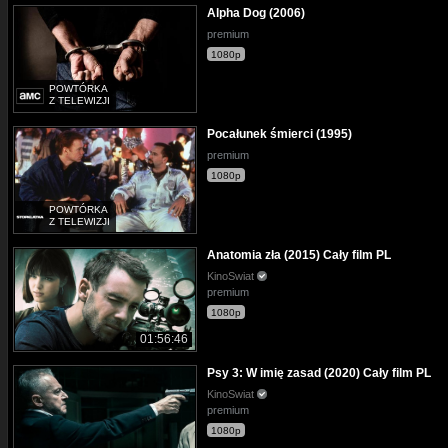
Alpha Dog (2006)
premium
1080p
POWTÓRKA
Z TELEWIZJI
Pocałunek śmierci (1995)
premium
1080p
POWTÓRKA
Z TELEWIZJI
Anatomia zła (2015) Cały film PL
KinoSwiat
premium
1080p
01:56:46
Psy 3: W imię zasad (2020) Cały film PL
KinoSwiat
premium
1080p