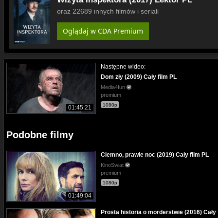
oraz 22689 innych filmów i seriali
Oglądaj w CDA Premium
Następne wideo:
Dom zły (2009) Cały film PL
Media4fun
premium
1080p
01:45:21
Podobne filmy
Ciemno, prawie noc (2019) Cały film PL
KinoSwiat
premium
1080p
01:49:04
Prosta historia o morderstwie (2016) Cały 