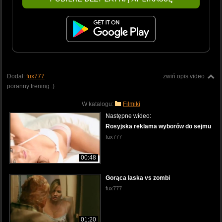
Dodał:
fux777
zwiń opis video
poranny trening :)
W katalogu:
Filmiki
Następne wideo:
Rosyjska reklama wyborów do sejmu
fux777
00:48
Gorąca laska vs zombi
fux777
01:20