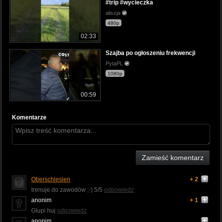
#trip #wycieczka
aliszja
480p
02:33
Szajba po ogłoszeniu frekwencji
PytaPL
1080p
00:59
Komentarze
Zamieść komentarz
Oberschlesien
+ 2
trenuje do zawodów ;-) 5/5
odpowiedz
anonim
+ 1
Glupi huj
odpowiedz
anonim