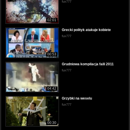
fux777
02:01
Grecki polityk atakuje kobiete
fux777
00:53
Grudniowa kompilacja faili 2011
fux777
04:42
Grzybki na weselu
fux777
00:30