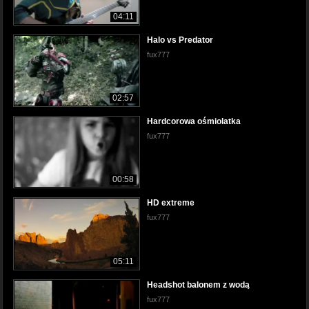
04:11
Halo vs Predator
fux777
02:57
Hardcorowa ośmiolatka
fux777
00:58
HD extreme
fux777
05:11
Headshot balonem z wodą
fux777