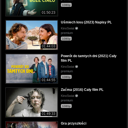
1080p
01:50:23
Uśmiech losu (2023) Napisy PL
KinoSwiat
premium
1080p
01:44:03
Powrót do tamtych dni (2021) Cały
film PL
KinoSwiat
premium
1080p
01:44:55
Zaćma (2016) Cały film PL
KinoSwiat
premium
1080p
01:49:33
Gra przyszłości