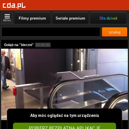
Filmy premium
Seriale premium
Dla dzieci
MENU
szukaj
Gołąb na "bierzni"
00:00:30
Aby móc oglądać na tym urządzeniu
POBIERZ BEZPŁATNĄ APLIKACJĘ