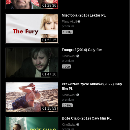
01:28:36
Mizofobia (2016) Lektor PL
Filmy Akcji
premium
1080p
01:52:15
Fotograf (2014) Cały film
KinoSwiat
premium
720p
01:47:16
Prawdziwe życie aniołów (2022) Cały
film PL
KinoSwiat
premium
1080p
01:15:53
Boże Ciało (2019) Cały film PL
KinoSwiat
premium