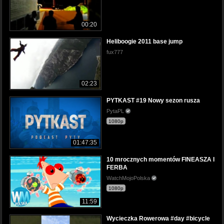
00:20
Heliboogie 2011 base jump
fux777
02:23
PYTKAST #19 Nowy sezon rusza
PytaPL
1080p
01:47:35
10 mrocznych momentów FINEASZA I
FERBA
WatchMojoPolska
1080p
11:59
Wycieczka Rowerowa #day #bicycle