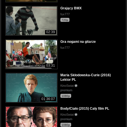
Grający BMX
fux777
720p
02:39
Gra nogami na gitarze
fux777
03:31
Maria Skłodowska-Curie (2016)
Lektor PL
KinoSwiat
premium
1080p
01:36:07
Body/Ciało (2015) Cały film PL
KinoSwiat
premium
1080p