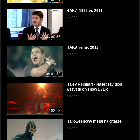
HAKA-1973 vs 2011
fux777
00:56
HAKA remix 2011
fux777
01:39
Haley Reinhart - Najlepszy głos
wszystkich show EVER
fux777
02:13
Halloweenowy metal na gitarze
fux777