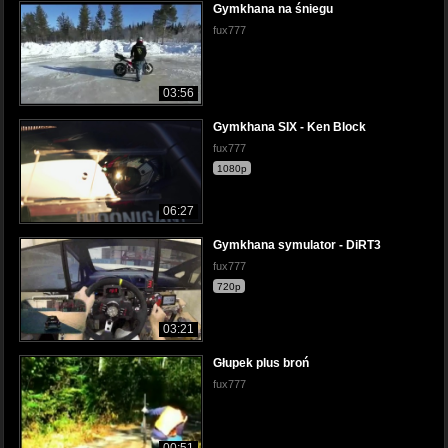
Gymkhana na śniegu
fux777
03:56
Gymkhana SIX - Ken Block
fux777
1080p
06:27
Gymkhana symulator - DiRT3
fux777
720p
03:21
Głupek plus broń
fux777
00:51