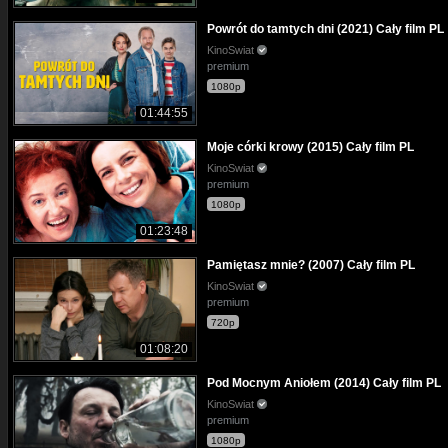
Powrót do tamtych dni (2021) Cały film PL
KinoSwiat
premium
1080p
01:44:55
Moje córki krowy (2015) Cały film PL
KinoSwiat
premium
1080p
01:23:48
Pamiętasz mnie? (2007) Cały film PL
KinoSwiat
premium
720p
01:08:20
Pod Mocnym Aniołem (2014) Cały film PL
KinoSwiat
premium
1080p