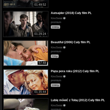
01:49:52
Autsajder (2018) Cały film PL
KinoSwiat
premium
1080p
01:29:24
Beautiful (2006) Cały film PL
KinoSwiat
premium
720p
57:48
Piąta pora roku (2012) Cały film PL
KinoSwiat
premium
1080p
01:35:44
Lubię mówić z Tobą (2012) Cały film PL
KinoSwiat
premium