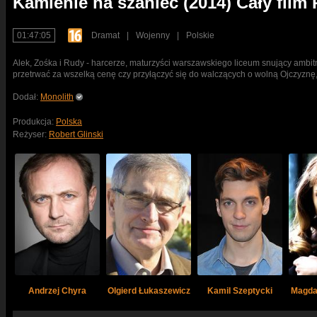
Kamienie na szaniec (2014) Cały film
01:47:05
Dramat
|
Wojenny
|
Polskie
Alek, Zośka i Rudy - harcerze, maturzyści warszawskiego liceum snujący ambi
przetrwać za wszelką cenę czy przyłączyć się do walczących o wolną Ojczyznę,
Dodał:
Monolith
Produkcja:
Polska
Reżyser:
Robert Glinski
Andrzej Chyra
Olgierd Łukaszewicz
Kamil Szeptycki
Magda