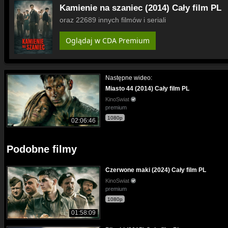
Kamienie na szaniec (2014) Cały film PL
oraz 22689 innych filmów i seriali
Oglądaj w CDA Premium
Następne wideo:
Miasto 44 (2014) Cały film PL
KinoSwiat
premium
1080p
02:06:46
Podobne filmy
Czerwone maki (2024) Cały film PL
KinoSwiat
premium
1080p
01:58:09