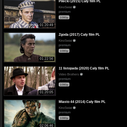
Pilecki (2015) Cały film PL
KinoSwiat
premium
1080p
01:20:49
Zgoda (2017) Cały film PL
KinoSwiat
premium
1080p
01:22:56
11 listopada (2020) Cały film PL
Video Brothers
premium
1080p
01:20:05
Miasto 44 (2014) Cały film PL
KinoSwiat
premium
1080p
02:06:46