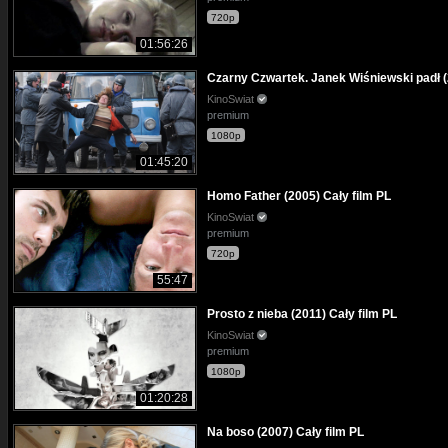
720p
01:56:26
Czarny Czwartek. Janek Wiśniewski padł (
KinoSwiat
premium
1080p
01:45:20
Homo Father (2005) Cały film PL
KinoSwiat
premium
720p
55:47
Prosto z nieba (2011) Cały film PL
KinoSwiat
premium
1080p
01:20:28
Na boso (2007) Cały film PL