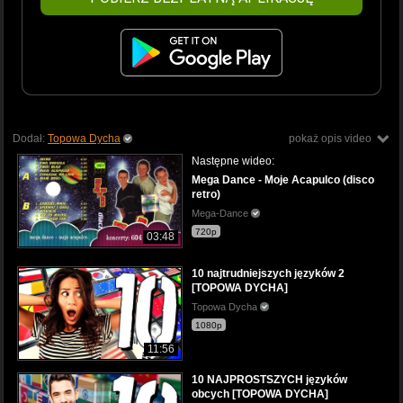
Dodał:
Topowa Dycha
pokaż opis video
Następne wideo:
Mega Dance - Moje Acapulco (disco
retro)
Mega-Dance
720p
03:48
10 najtrudniejszych języków 2
[TOPOWA DYCHA]
Topowa Dycha
1080p
11:56
10 NAJPROSTSZYCH języków
obcych [TOPOWA DYCHA]