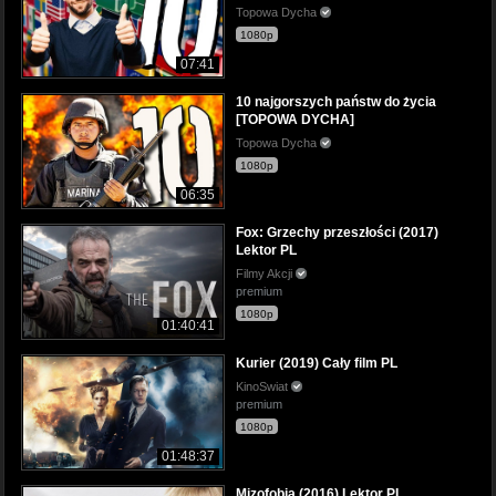
Topowa Dycha
1080p
07:41
10 najgorszych państw do życia
[TOPOWA DYCHA]
Topowa Dycha
1080p
06:35
Fox: Grzechy przeszłości (2017)
Lektor PL
Filmy Akcji
premium
1080p
01:40:41
Kurier (2019) Cały film PL
KinoSwiat
premium
1080p
01:48:37
Mizofobia (2016) Lektor PL