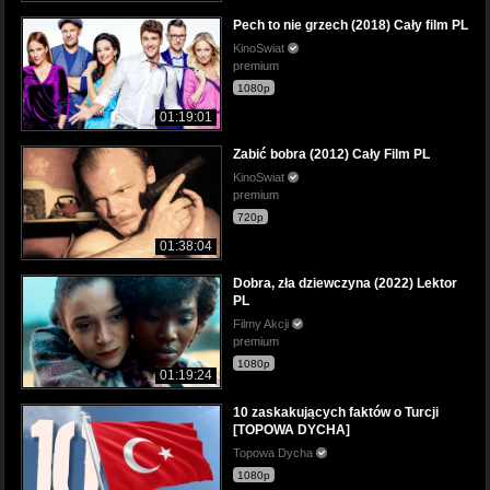
Pech to nie grzech (2018) Cały film PL
KinoSwiat
premium
1080p
01:19:01
Zabić bobra (2012) Cały Film PL
KinoSwiat
premium
720p
01:38:04
Dobra, zła dziewczyna (2022) Lektor
PL
Filmy Akcji
premium
1080p
01:19:24
10 zaskakujących faktów o Turcji
[TOPOWA DYCHA]
Topowa Dycha
1080p