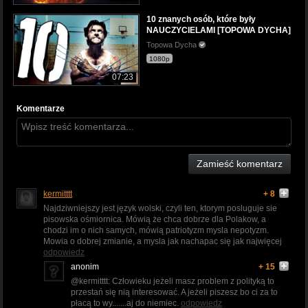
10 znanych osób, które były
NAUCZYCIELAMI [TOPOWA DYCHA]
Topowa Dycha
1080p
07:23
Komentarze
Zamieść komentarz
kermitttt
+ 8
Najdziwniejszy jest język wolski, czyli ten, ktorym posluguje sie
pisowska ośmiornica. Mówią że chca dobrze dla Polakow, a
chodzi im o nich samych, mówią patriotyzm mysla nepotyzm.
Mowia o dobrej zmianie, a mysla jak nachapac się jak najwięcej
odpowiedz
anonim
+ 15
@kermitttt: Człowieku jeżeli masz problem z polityką to
przestań się nią interesować. A jeżeli piszesz bo ci za to
płacą to wy.......aj do niemiec.
odpowiedz