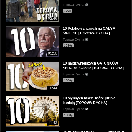
Topowa Dycha
720p
02:46
10 Polaków znanych na CAŁYM
ŚWIECIE [TOPOWA DYCHA]
Topowa Dycha
1080p
05:50
10 najdziwniejszych GATUNKÓW
SERA na świecie [TOPOWA DYCHA]
Topowa Dycha
1080p
10:44
10 słynnych miast, które już nie
istnieją [TOPOWA DYCHA]
Topowa Dycha
1080p
11:43