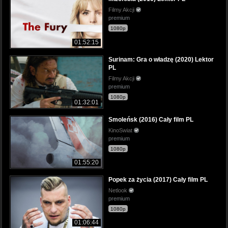
Filmy Akcji
premium
1080p
01:52:15
Surinam: Gra o władzę (2020) Lektor
PL
Filmy Akcji
premium
1080p
01:32:01
Smoleńsk (2016) Cały film PL
KinoSwiat
premium
1080p
01:55:20
Popek za życia (2017) Cały film PL
Netlook
premium
1080p
01:06:44