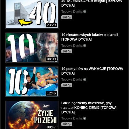
40 TAJEMNICZYCH miejsc [TOPOWA
DYCHA]
Topowa Dycha
1080p
23:29
10 niesamowitych faktów o Islandii
[TOPOWA DYCHA]
Topowa Dycha
1080p
08:09
10 pomysłów na WAKACJE [TOPOWA
DYCHA]
Topowa Dycha
1080p
12:46
Gdzie będziemy mieszkać, gdy
nastąpi KONIEC ZIEMI? [TOPOWA
DYCHA]
Topowa Dycha
1080p
08:47