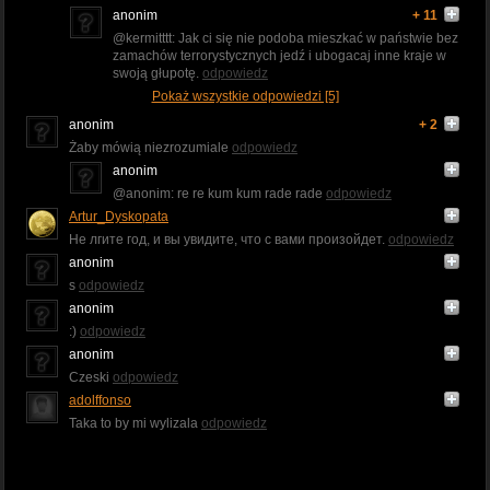
anonim
+ 11
@kermitttt: Jak ci się nie podoba mieszkać w państwie bez
zamachów terrorystycznych jedź i ubogacaj inne kraje w
swoją głupotę.
odpowiedz
Pokaż wszystkie odpowiedzi [5]
anonim
+ 2
Żaby mówią niezrozumiale
odpowiedz
anonim
@anonim: re re kum kum rade rade
odpowiedz
Artur_Dyskopata
Не лгите год, и вы увидите, что с вами произойдет.
odpowiedz
anonim
s
odpowiedz
anonim
:)
odpowiedz
anonim
Czeski
odpowiedz
adolffonso
Taka to by mi wylizala
odpowiedz