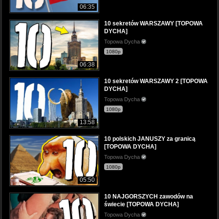
06:35
10 sekretów WARSZAWY [TOPOWA
DYCHA]
Topowa Dycha
1080p
06:38
10 sekretów WARSZAWY 2 [TOPOWA
DYCHA]
Topowa Dycha
1080p
13:58
10 polskich JANUSZY za granicą
[TOPOWA DYCHA]
Topowa Dycha
1080p
05:50
10 NAJGORSZYCH zawodów na
świecie [TOPOWA DYCHA]
Topowa Dycha