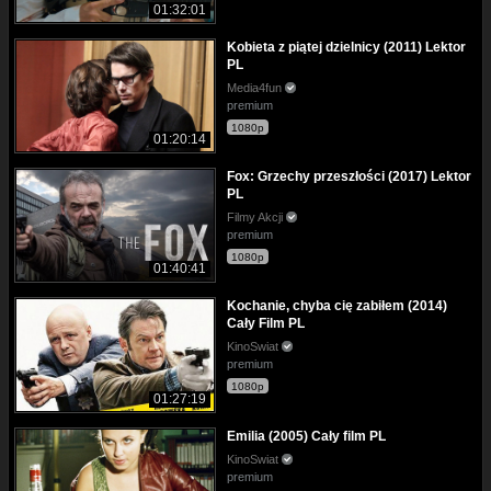
01:32:01
Kobieta z piątej dzielnicy (2011) Lektor
PL
Media4fun
premium
1080p
01:20:14
Fox: Grzechy przeszłości (2017) Lektor
PL
Filmy Akcji
premium
1080p
01:40:41
Kochanie, chyba cię zabiłem (2014)
Cały Film PL
KinoSwiat
premium
1080p
01:27:19
Emilia (2005) Cały film PL
KinoSwiat
premium