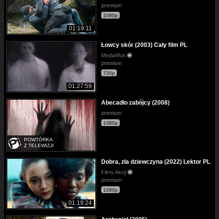
premium
1080p
01:19:11
Łowcy skór (2003) Cały film PL
Media4fun
premium
720p
01:27:59
Abecadło zabójcy (2008)
premium
1080p
POWTÓRKA
Z TELEWIZJI
Dobra, zła dziewczyna (2022) Lektor PL
Filmy Akcji
premium
1080p
01:19:24