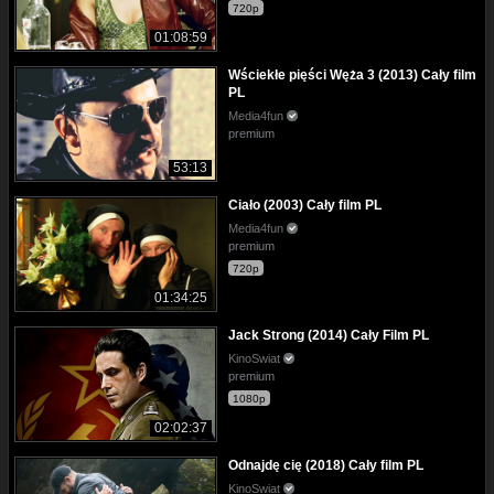
720p
01:08:59
Wściekłe pięści Węża 3 (2013) Cały film
PL
Media4fun
premium
53:13
Ciało (2003) Cały film PL
Media4fun
premium
720p
01:34:25
Jack Strong (2014) Cały Film PL
KinoSwiat
premium
1080p
02:02:37
Odnajdę cię (2018) Cały film PL
KinoSwiat