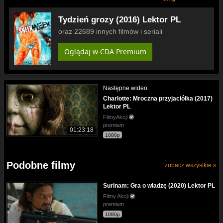
Tydzień grozy (2016) Lektor PL
oraz 22689 innych filmów i seriali
Oglądaj w CDA Premium
Następne wideo:
Charlotte: Mroczna przyjaciółka (2017)
Lektor PL
FilmyAkcji
premium
01:23:18
1080p
Podobne filmy
zobacz wszystkie »
Surinam: Gra o władzę (2020) Lektor PL
Filmy Akcji
premium
1080p