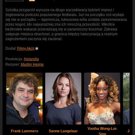
Szóstka przyjaciół wyrusza na długo wyczekiwany tydzień imprez i
żeglowania podczas popularnego festiwalu. Już na początku coś wydaje
się nie w porządku — tajemnicza, luksusowa willa została zarezerwowana
przez kogoś, kto najwyraźniej zna ich mroczną przeszłość. Wkrótce
beztroskie wakacje przeradzają się w paranoiczny koszmar. Zabawa
ustępuje miejsca strachowi, a granica między halucynacją a realnym
zagrożeniem zaczyna się zacierać.
Dodał:
Filmy Akcji
Produkcja:
Holandia
Reżyser:
Martijn Heijne
Yootha Wong-Loi-
Frank Lammers
Sanne Langelaar
Job
Sing