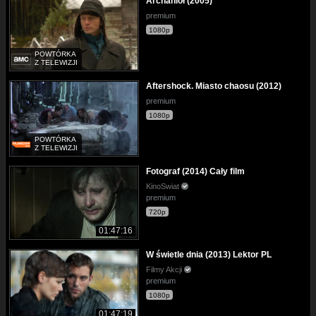
Archanioł (2005)
premium
1080p
POWTÓRKA
Z TELEWIZJI
Aftershock. Miasto chaosu (2012)
premium
1080p
POWTÓRKA
Z TELEWIZJI
Fotograf (2014) Cały film
KinoSwiat
premium
720p
01:47:16
W świetle dnia (2013) Lektor PL
Filmy Akcji
premium
1080p
01:47:19