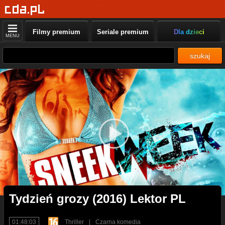
Filmy premium
Seriale premium
Dla dzieci
MENU
szukaj
Tydzień grozy (2016) Lektor PL
01:48:03
Thriller
|
Czarna komedia