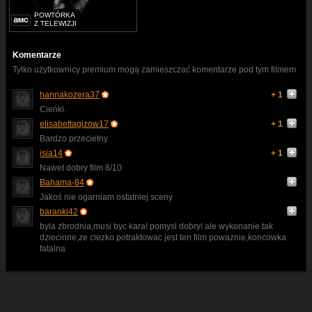
POWTÓRKA
Z TELEWIZJI
Komentarze
Tylko użytkownicy premium mogą zamieszczać komentarze pod tym filmem
hannakozera37
+ 1
Cieńki.
elisabettagizow17
+ 1
Bardzo przecietny
isia14
+ 1
Nawet dobry film 8/10
Bahama-84
Jakoś nie ogarniam ostatniej sceny
baranki42
byla zbrodnia,musi byc kara! pomysl dobry! ale wykonanie tak
dziecinne,ze ciezko potraktowac jest ten film powaznie,koncowka
fatalna