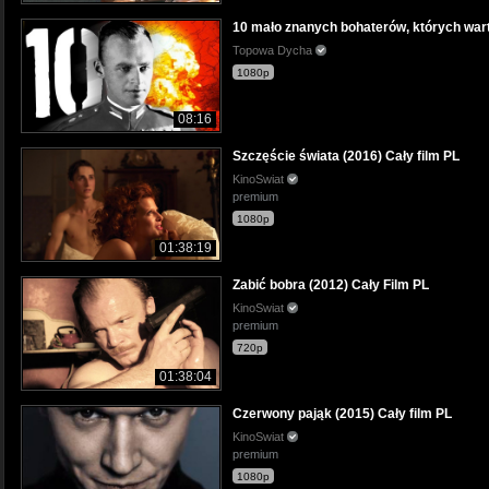
10 mało znanych bohaterów, których w
Topowa Dycha
1080p
08:16
Szczęście świata (2016) Cały film PL
KinoSwiat
premium
1080p
01:38:19
Zabić bobra (2012) Cały Film PL
KinoSwiat
premium
720p
01:38:04
Czerwony pająk (2015) Cały film PL
KinoSwiat
premium
1080p