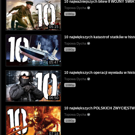
10 najważniejszych bitew II WOJNY ŚW
Topowa Dycha
1080p
05:15
10 największych katastrof statków w hi
Topowa Dycha
1080p
05:47
10 największych operacji wywiadu w hi
Topowa Dycha
1080p
06:50
10 największych POLSKICH ZWYCIĘST
Topowa Dycha
1080p
07:18