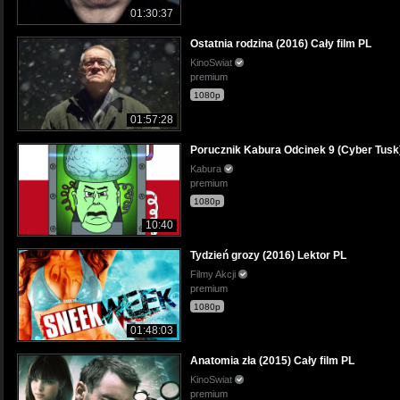
01:30:37
Ostatnia rodzina (2016) Cały film PL
KinoSwiat
premium
1080p
01:57:28
Porucznik Kabura Odcinek 9 (Cyber Tusk
Kabura
premium
1080p
10:40
Tydzień grozy (2016) Lektor PL
Filmy Akcji
premium
1080p
01:48:03
Anatomia zła (2015) Cały film PL
KinoSwiat
premium