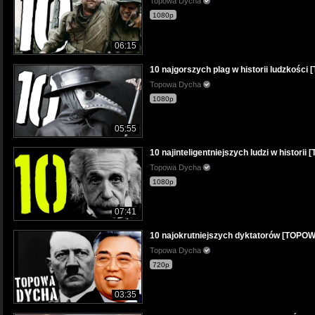
Topowa Dycha
1080p
06:15
10 najgorszych plag w historii ludzkoś
Topowa Dycha
1080p
05:55
10 najinteligentniejszych ludzi w histor
Topowa Dycha
1080p
07:41
10 najokrutniejszych dyktatorów [TOP
Topowa Dycha
720p
03:35