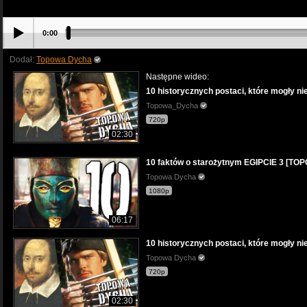
0:00
Dodał:
Topowa Dycha
Następne wideo:
10 historycznych postaci, które mogły 
Topowa_Dycha
720p
02:30
10 faktów o starożytnym EGIPCIE 3 [T
Topowa Dycha
1080p
06:17
10 historycznych postaci, które mogły 
Topowa Dycha
720p
02:30