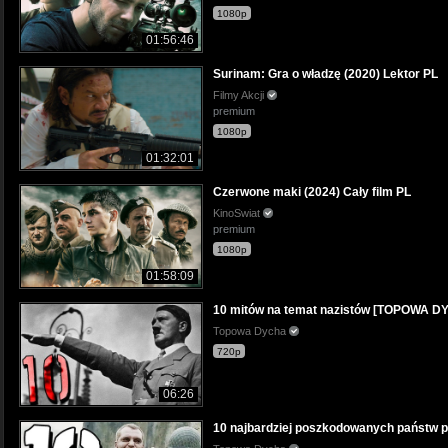
1080p
01:56:46
Surinam: Gra o władzę (2020) Lektor PL
Filmy Akcji
premium
1080p
01:32:01
Czerwone maki (2024) Cały film PL
KinoSwiat
premium
1080p
01:58:09
10 mitów na temat nazistów [TOPOWA D
Topowa Dycha
720p
06:26
10 najbardziej poszkodowanych państw 