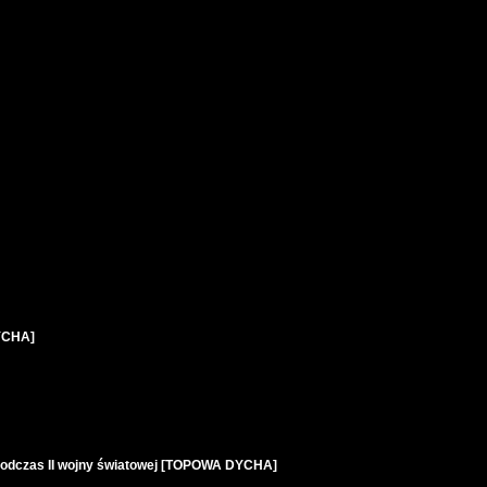
YCHA]
podczas II wojny światowej [TOPOWA DYCHA]