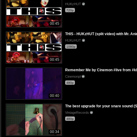
HUKzHUT
720p
00:45
THIS - HUKzHUT (split video) with Mr. 
HUKzHUT
1080p
00:45
Remember Me by Cinemon #live from #k
Cinemonpl
480p
00:40
The best upgrade for your snare sound
VintageRecords
480p
00:34