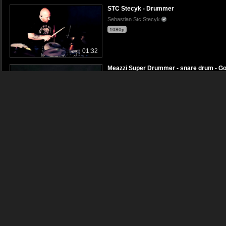
STC Stecyk - Drummer
Sebastian Stc Stecyk
1080p
01:32
Meazzi Super Drummer - snare drum - G
VintageRecords
1080p
01:54
MIROSLAW HADY - DRUMMER SOLO, CRAZ
Golec uOrkiestra
1080p
02:20
Kuba the #drummer laying tracks for Be
Cinemonpl
480p