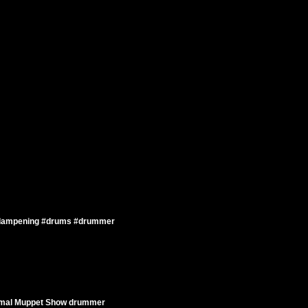
mdampening #drums #drummer
Animal Muppet Show drummer