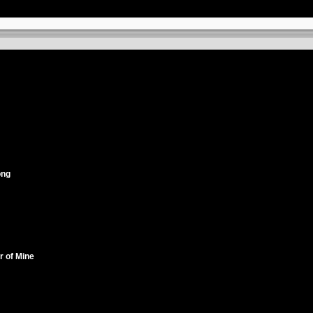
ong
r of Mine