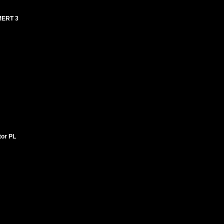
ERT 3
tor PL