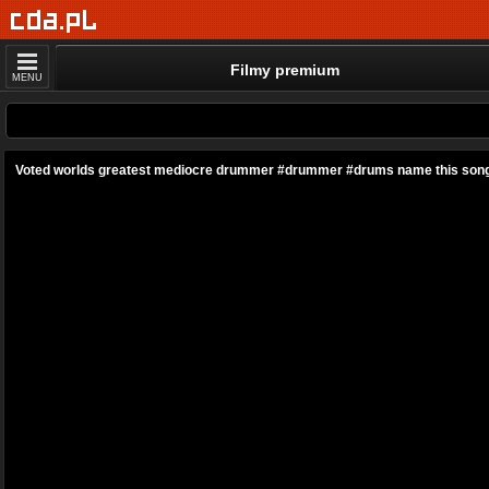
Filmy premium
MENU
Voted worlds greatest mediocre drummer #drummer #drums name this son