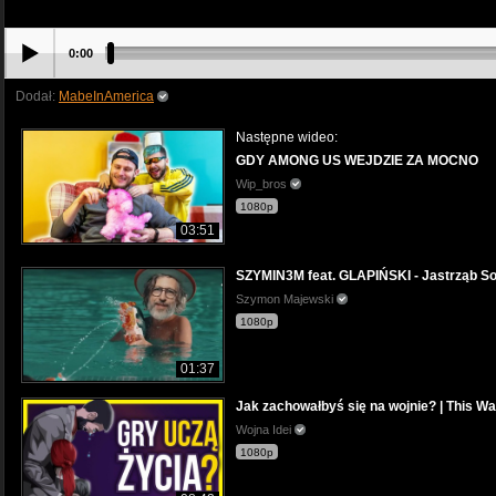
0:00
Dodał:
MabeInAmerica
Następne wideo:
GDY AMONG US WEJDZIE ZA MOCNO
Wip_bros
1080p
03:51
SZYMIN3M feat. GLAPIŃSKI - Jastrząb S
Szymon Majewski
1080p
01:37
Jak zachowałbyś się na wojnie? | This Wa
Wojna Idei
1080p