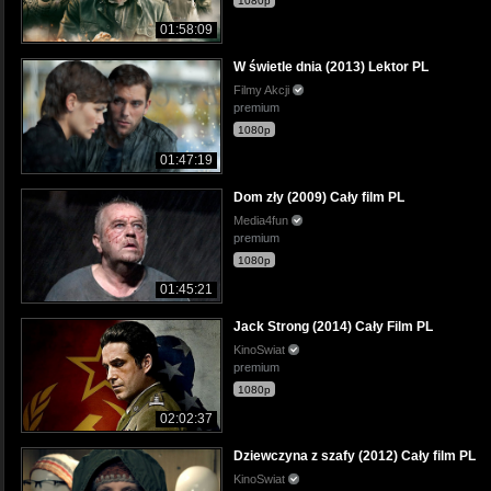
1080p
01:58:09
W świetle dnia (2013) Lektor PL
Filmy Akcji
premium
1080p
01:47:19
Dom zły (2009) Cały film PL
Media4fun
premium
1080p
01:45:21
Jack Strong (2014) Cały Film PL
KinoSwiat
premium
1080p
02:02:37
Dziewczyna z szafy (2012) Cały film PL
KinoSwiat