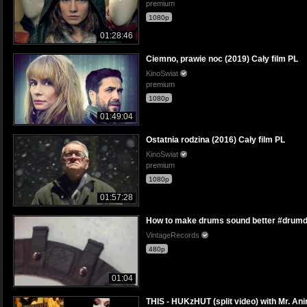
premium
1080p
01:28:46
Ciemno, prawie noc (2019) Cały film PL
KinoSwiat
premium
1080p
01:49:04
Ostatnia rodzina (2016) Cały film PL
KinoSwiat
premium
1080p
01:57:28
How to make drums sound better #dru
VintageRecords
480p
01:04
THIS - HUKzHUT (split video) with Mr. 