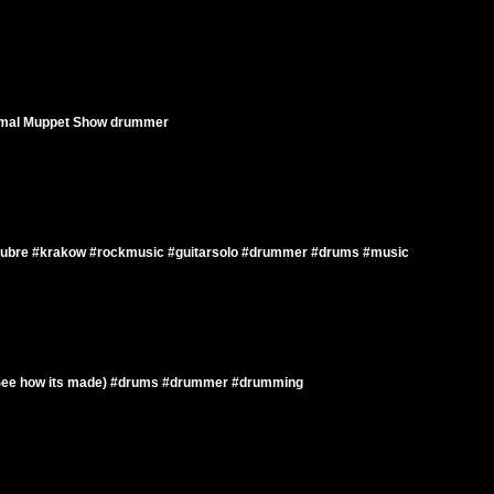
Animal Muppet Show drummer
lubre #krakow #rockmusic #guitarsolo #drummer #drums #music
 (See how its made) #drums #drummer #drumming