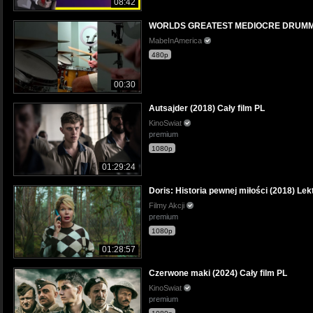
08:42
WORLDS GREATEST MEDIOCRE DRUMM
MabeInAmerica
480p
00:30
Autsajder (2018) Cały film PL
KinoSwiat
premium
1080p
01:29:24
Doris: Historia pewnej miłości (2018) Lek
Filmy Akcji
premium
1080p
01:28:57
Czerwone maki (2024) Cały film PL
KinoSwiat
premium