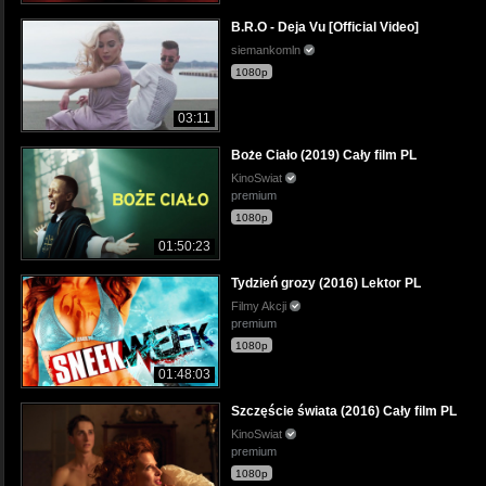
B.R.O - Deja Vu [Official Video]
siemankomln
1080p
03:11
Boże Ciało (2019) Cały film PL
KinoSwiat
premium
1080p
01:50:23
Tydzień grozy (2016) Lektor PL
Filmy Akcji
premium
1080p
01:48:03
Szczęście świata (2016) Cały film PL
KinoSwiat
premium
1080p