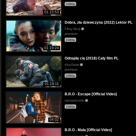
1080p
01:15:53
Dobra, zła dziewczyna (2022) Lektor PL
Filmy Akcji
premium
1080p
01:19:24
Odnajdę cię (2018) Cały film PL
KinoSwiat
premium
1080p
01:19:11
B.R.O - Escape [Official Video]
siemankomln
1080p
04:02
B.R.O - Mała [Official Video]