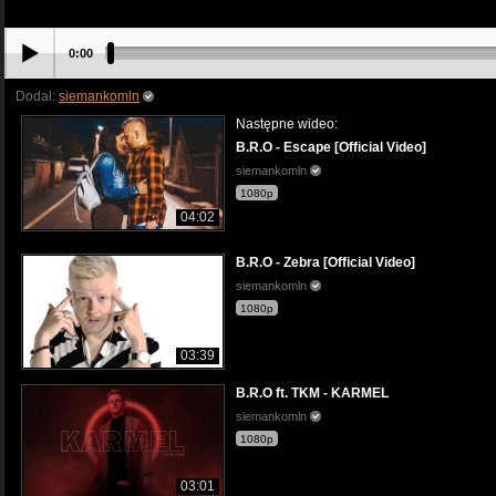
0:00
Dodał:
siemankomln
Następne wideo:
B.R.O - Escape [Official Video]
siemankomln
1080p
04:02
B.R.O - Zebra [Official Video]
siemankomln
1080p
03:39
B.R.O ft. TKM - KARMEL
siemankomln
1080p
03:01