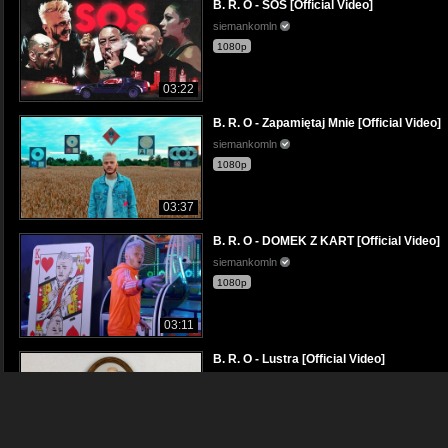
B. R. O - SOS [Official Video]
siemankomln
1080p
03:22
B. R. O - Zapamiętaj Mnie [Official Video]
siemankomln
1080p
03:37
B. R. O - DOMEK Z KART [Official Video]
siemankomln
1080p
03:11
B. R. O - Lustra [Official Video]
siemankomln
1080p
03:35