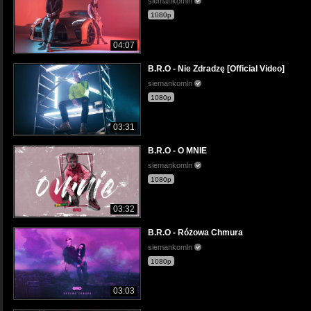
siemankomln
1080p
04:07
B.R.O - Nie Zdradzę [Official Video]
siemankomln
1080p
03:31
B.R.O - O MNIE
siemankomln
1080p
03:32
B.R.O - Różowa Chmura
siemankomln
1080p
03:03