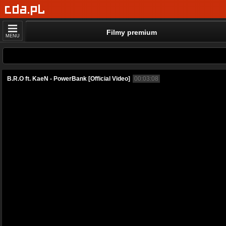
Filmy premium
MENU
B.R.O ft. KaeN - PowerBank [Official Video]
00:03:08