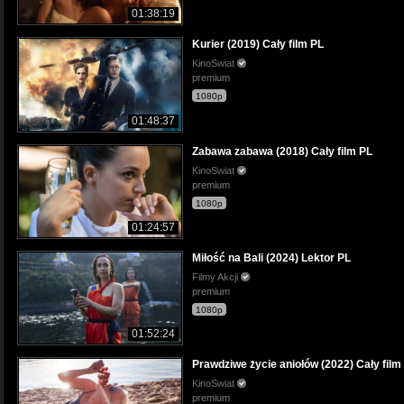
01:38:19
Kurier (2019) Cały film PL
KinoSwiat
premium
1080p
01:48:37
Zabawa zabawa (2018) Cały film PL
KinoSwiat
premium
1080p
01:24:57
Miłość na Bali (2024) Lektor PL
Filmy Akcji
premium
1080p
01:52:24
Prawdziwe życie aniołów (2022) Cały film
KinoSwiat
premium