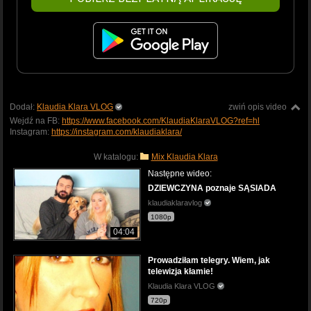
Dodał:
Klaudia Klara VLOG
zwiń opis video
Wejdź na FB:
https://www.facebook.com/KlaudiaKlaraVLOG?ref=hl
Instagram:
https://instagram.com/klaudiaklara/
W katalogu:
Mix Klaudia Klara
Następne wideo:
DZIEWCZYNA poznaje SĄSIADA
klaudiaklaravlog
1080p
04:04
Prowadziłam telegry. Wiem, jak
telewizja kłamie!
Klaudia Klara VLOG
720p