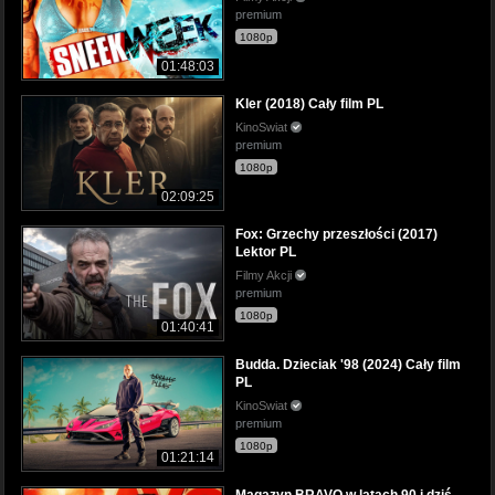
premium
1080p
01:48:03
Kler (2018) Cały film PL
KinoSwiat
premium
1080p
02:09:25
Fox: Grzechy przeszłości (2017)
Lektor PL
Filmy Akcji
premium
1080p
01:40:41
Budda. Dzieciak '98 (2024) Cały film
PL
KinoSwiat
premium
1080p
01:21:14