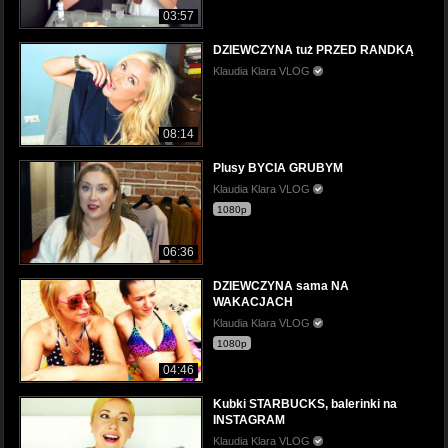
03:57
DZIEWCZYNA tuż PRZED RANDKĄ
Klaudia Klara VLOG
08:14
Plusy BYCIA GRUBYM
Klaudia Klara VLOG
1080p
06:36
DZIEWCZYNA sama NA
WAKACJACH
Klaudia Klara VLOG
1080p
04:46
Kubki STARBUCKS, balerinki na
INSTAGRAM
Klaudia Klara VLOG