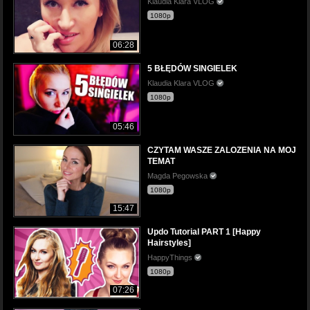
Klaudia Klara VLOG
1080p
06:28
5 BŁĘDÓW SINGIELEK
Klaudia Klara VLOG
1080p
05:46
CZYTAM WASZE ZALOZENIA NA MOJ
TEMAT
Magda Pegowska
1080p
15:47
Updo Tutorial PART 1 [Happy
Hairstyles]
HappyThings
1080p
07:26