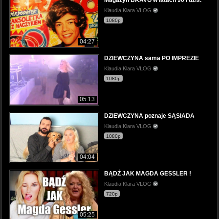
Magazyn BRAVO w latach 90 i dziś.
Klaudia Klara VLOG
1080p
04:27
DZIEWCZYNA sama PO IMPREZIE
Klaudia Klara VLOG
1080p
05:13
DZIEWCZYNA poznaje SĄSIADA
Klaudia Klara VLOG
1080p
04:04
BĄDŹ JAK MAGDA GESSLER !
Klaudia Klara VLOG
720p
05:25