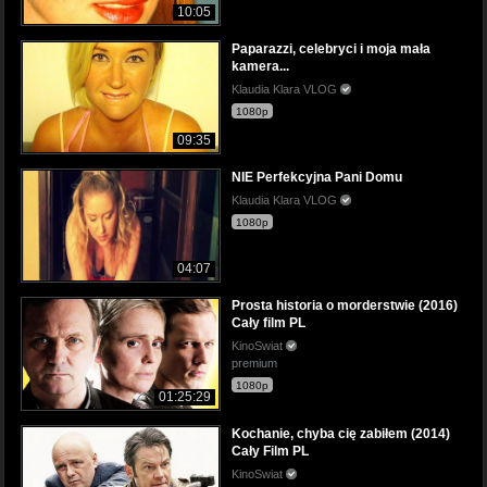
10:05
Paparazzi, celebryci i moja mała
kamera...
Klaudia Klara VLOG
1080p
09:35
NIE Perfekcyjna Pani Domu
Klaudia Klara VLOG
1080p
04:07
Prosta historia o morderstwie (2016)
Cały film PL
KinoSwiat
premium
1080p
01:25:29
Kochanie, chyba cię zabiłem (2014)
Cały Film PL
KinoSwiat