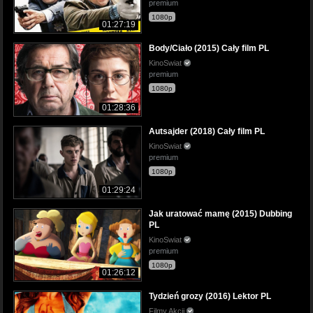
premium
1080p
01:27:19
Body/Ciało (2015) Cały film PL
KinoSwiat
premium
1080p
01:28:36
Autsajder (2018) Cały film PL
KinoSwiat
premium
1080p
01:29:24
Jak uratować mamę (2015) Dubbing
PL
KinoSwiat
premium
1080p
01:26:12
Tydzień grozy (2016) Lektor PL
Filmy Akcji