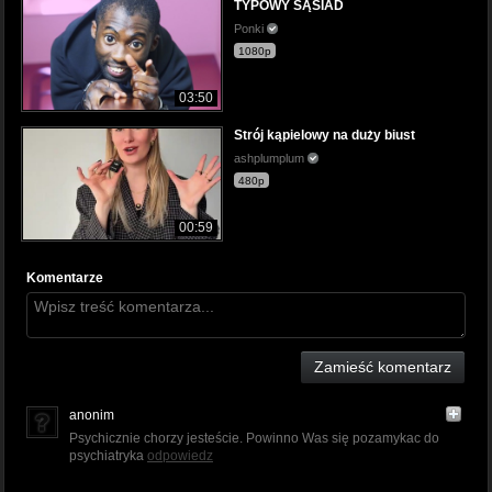
TYPOWY SĄSIAD
Ponki
1080p
03:50
Strój kąpielowy na duży biust
ashplumplum
480p
00:59
Komentarze
Zamieść komentarz
anonim
Psychicznie chorzy jesteście. Powinno Was się pozamykac do
psychiatryka
odpowiedz