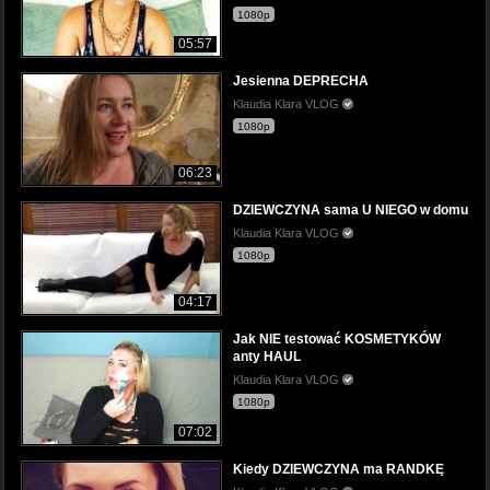
1080p
05:57
Jesienna DEPRECHA
Klaudia Klara VLOG
1080p
06:23
DZIEWCZYNA sama U NIEGO w domu
Klaudia Klara VLOG
1080p
04:17
Jak NIE testować KOSMETYKÓW
anty HAUL
Klaudia Klara VLOG
1080p
07:02
Kiedy DZIEWCZYNA ma RANDKĘ