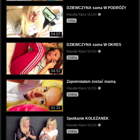
DZIEWCZYNA sama W PODRÓŻY
Klaudia Klara VLOG
720p
04:07
DZIEWCZYNA sama W OKRES
Klaudia Klara VLOG
1080p
04:52
Zapomniałam zostać mamą
Klaudia Klara VLOG
1080p
01:31
Spotkanie KOLEŻANEK
Klaudia Klara VLOG
1080p