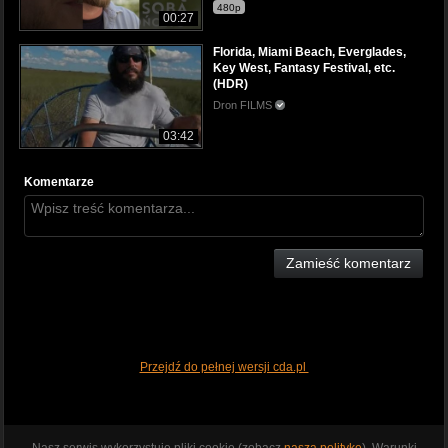
480p
00:27
Florida, Miami Beach, Everglades,
Key West, Fantasy Festival, etc.
(HDR)
Dron FILMS
03:42
Komentarze
Zamieść komentarz
Przejdź do pełnej wersji cda.pl
Nasz serwis wykorzystuje pliki cookie (zobacz
naszą politykę
). Warunki