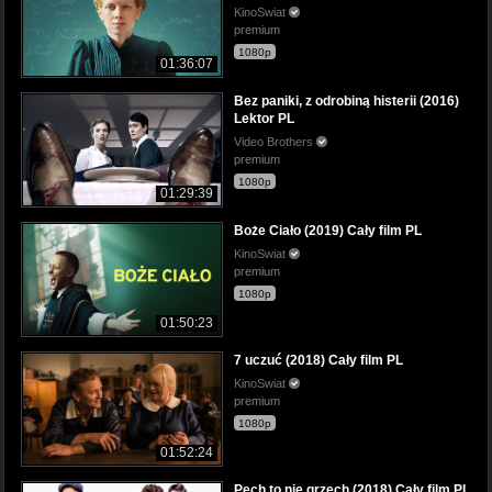
KinoSwiat
premium
1080p
01:36:07
Bez paniki, z odrobiną histerii (2016)
Lektor PL
Video Brothers
premium
1080p
01:29:39
Boże Ciało (2019) Cały film PL
KinoSwiat
premium
1080p
01:50:23
7 uczuć (2018) Cały film PL
KinoSwiat
premium
1080p
01:52:24
Pech to nie grzech (2018) Cały film PL