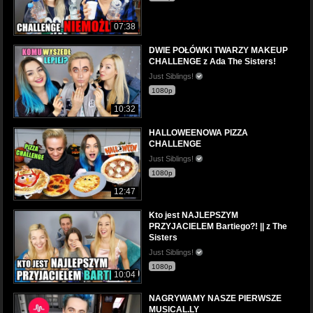
07:38
DWIE POŁÓWKI TWARZY MAKEUP
CHALLENGE z Ada The Sisters!
Just Siblings!
1080p
10:32
HALLOWEENOWA PIZZA
CHALLENGE
Just Siblings!
1080p
12:47
Kto jest NAJLEPSZYM
PRZYJACIELEM Bartiego?! || z The
Sisters
Just Siblings!
1080p
10:04
NAGRYWAMY NASZE PIERWSZE
MUSICAL.LY