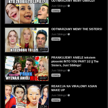
ODTWARZAMY MEMY GWIAZD!
Just Siblings!
1080p
10:07
ODTWARZAMY MEMY THE SISTERS!
Just Siblings!
1080p
10:03
PRANKUJEMY ANIELE tekstem
piosenki INTO YOU PART 1/2 || The
Sisters, Just Siblings!
Just Siblings!
1080p
10:07
REAKCJA NA VIRALOWY ASIAN
MAKE UP
Just Siblings!
1080p
13:34