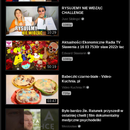
RYSUJEMY NIE WIDZĄC
CHALLENGE
Just Siblings!
1080p
10:29
Aktualności Ekonomiczne Radia TV
Sławenia z 16 03 7530r sław 2022r łac
Edward Sławianin
1080p
50:19
Babeczki czarno-białe - Video-
Kuchnia. pl
Video Kuchnia Pl
720p
03:47
Było bardzo źle. Ratunek przyszedł w
ostatniej chwili | film dokumentalny
medyczne:psychodeliki
Mestosław