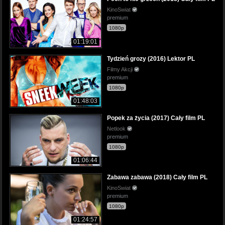
KinoSwiat
premium
1080p
01:19:01
Tydzień grozy (2016) Lektor PL
Filmy Akcji
premium
1080p
01:48:03
Popek za życia (2017) Cały film PL
Netlook
premium
1080p
01:06:44
Zabawa zabawa (2018) Cały film PL
KinoSwiat
premium
1080p
01:24:57