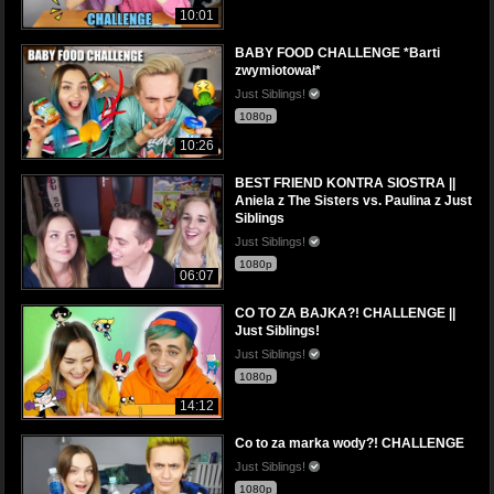
10:01
BABY FOOD CHALLENGE *Barti
zwymiotował*
Just Siblings!
1080p
10:26
BEST FRIEND KONTRA SIOSTRA ||
Aniela z The Sisters vs. Paulina z Just
Siblings
Just Siblings!
1080p
06:07
CO TO ZA BAJKA?! CHALLENGE ||
Just Siblings!
Just Siblings!
1080p
14:12
Co to za marka wody?! CHALLENGE
Just Siblings!
1080p