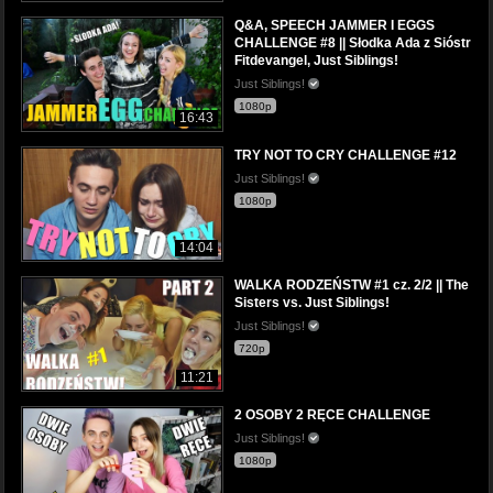
Q&A, SPEECH JAMMER I EGGS
CHALLENGE #8 || Słodka Ada z Sióstr
Fitdevangel, Just Siblings!
Just Siblings!
1080p
16:43
TRY NOT TO CRY CHALLENGE #12
Just Siblings!
1080p
14:04
WALKA RODZEŃSTW #1 cz. 2/2 || The
Sisters vs. Just Siblings!
Just Siblings!
720p
11:21
2 OSOBY 2 RĘCE CHALLENGE
Just Siblings!
1080p