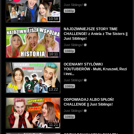
Just Siblings!
1080p
10:58
NAJDZIWNIEJSZE STORY TIME
CHALLENGE! z Aniela z The Sisters ||
Just Siblings!
Just Siblings!
1080p
10:11
OCENIAMY STYLÓWKI
YOUTUBERÓW - Multi, Kruszwil, Rezi
i inni...
Just Siblings!
1080p
13:22
ODPOWIADAJ ALBO SPŁOŃ!
CHALLENGE || Just Siblings!
Just Siblings!
1080p
11:21