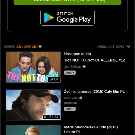
Dodał:
Just Siblings!
pokaż opis video
Następne wideo:
TRY NOT TO CRY CHALLENGE #12
JustSiblings
1080p
14:04
Żyć nie umierać (2015) Cały film PL
KinoSwiat
premium
1080p
01:21:14
Maria Skłodowska-Curie (2016)
Lektor PL