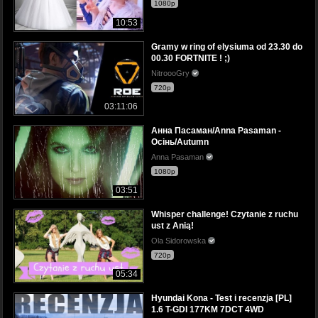
1080p
10:53
Gramy w ring of elysiuma od 23.30 do
00.30 FORTNITE ! ;)
NitroooGry
720p
03:11:06
Анна Пасаман/Anna Pasaman -
Осінь/Autumn
Anna Pasaman
1080p
03:51
Whisper challenge! Czytanie z ruchu
ust z Anią!
Ola Sidorowska
720p
05:34
Hyundai Kona - Test i recenzja [PL]
1.6 T-GDI 177KM 7DCT 4WD