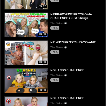
1080p
09:47
NIEPRAWDZIWE PRZYSŁOWIA
CHALLENGE z Just Siblings
The Sisters
1080p
10:00
NIE WIDZI PRZEZ 24H WYZWANIE
The Sisters
1080p
10:00
NO HANDS CHALLENGE
The Sisters
1080p
08:38
NO HANDS CHALLENGE
The Sisters