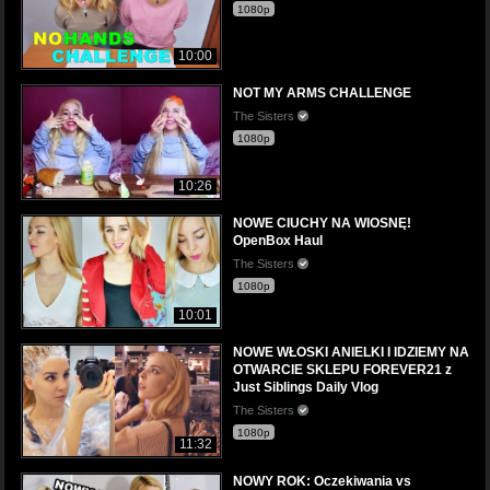
1080p
10:00
NOT MY ARMS CHALLENGE
The Sisters
1080p
10:26
NOWE CIUCHY NA WIOSNĘ!
OpenBox Haul
The Sisters
1080p
10:01
NOWE WŁOSKI ANIELKI I IDZIEMY NA
OTWARCIE SKLEPU FOREVER21 z
Just Siblings Daily Vlog
The Sisters
1080p
11:32
NOWY ROK: Oczekiwania vs