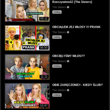
Rzeczywistość [The Sisters]
The Sisters
1080p
05:11
OBCIĄŁEM JEJ WŁOSY !!! PRANK
The Sisters
1080p
06:50
OBCIĘŁYŚMY WŁOSY?
The Sisters
1080p
11:11
OBIE ZARĘCZONE!! - KIEDY ŚLUB?
The Sisters
1080p
10:47