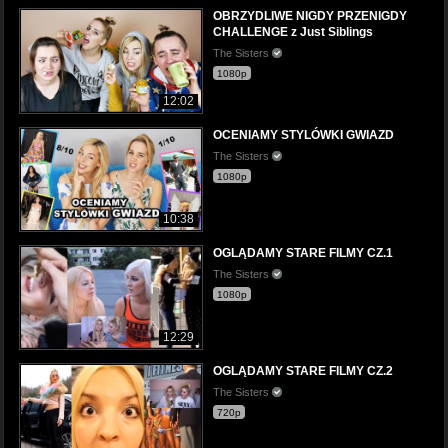
OBRZYDLIWE NIGDY PRZENIGDY
CHALLENGE z Just Siblings
The Sisters
1080p
12:02
OCENIAMY STYLÓWKI GWIAZD
The Sisters
1080p
10:38
OGLĄDAMY STARE FILMY CZ.1
The Sisters
1080p
12:29
OGLĄDAMY STARE FILMY CZ.2
The Sisters
720p