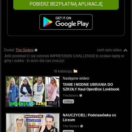
POBIERZ BEZPŁATNĄ APLIKACJĘ
Dodał:
The Sisters
zwiń opis video
Jeśli podobał Ci się odcinek IMPRESSION CHALLENGE to zostaw łapkę w
górę i subka - to dużo dla nas znaczy!
W katalogu:
Następne wideo:
TANIE I MODNE UBRANIA DO
SZKOŁY Haul OpenBox Lookbook
TheSisters
1080p
10:22
NAUCZYCIEL: Podstawówka vs
Liceum
The Sisters