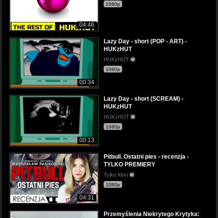
1080p
04:46
Lazy Day - short (POP - ART) -
HUKzHUT
HUKzHUT
1080p
00:34
Lazy Day - short (SCREAM) -
HUKzHUT
HUKzHUT
1080p
00:13
Pitbull. Ostatni pies - recenzja -
TYLKO PREMIERY
Tylko Kino
1080p
04:31
Przemyślenia Niekrytego Krytyka: