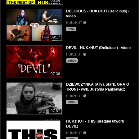
00:34
DELICIOUS - HUKzHUT (Delicious) -
video
HUKzHUT
720p
09:17
DEVIL - HUKzHUT (Delicious) - video
HUKzHUT
1080p
07:36
DZIEWCZYNKA (Arya Stark, GRA O
TRON) - wyk. Justyna Panfilewicz
HUKzHUT
1080p
07:57
HUKzHUT - THIS (prequel utworu
DEVIL)
HUKzHUT