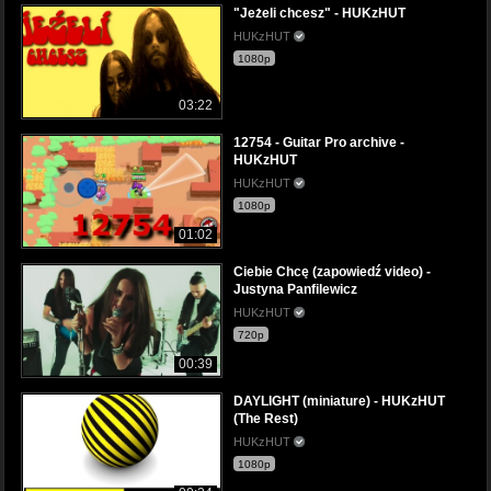
"Jeżeli chcesz" - HUKzHUT
HUKzHUT
1080p
03:22
12754 - Guitar Pro archive -
HUKzHUT
HUKzHUT
1080p
01:02
Ciebie Chcę (zapowiedź video) -
Justyna Panfilewicz
HUKzHUT
720p
00:39
DAYLIGHT (miniature) - HUKzHUT
(The Rest)
HUKzHUT
1080p