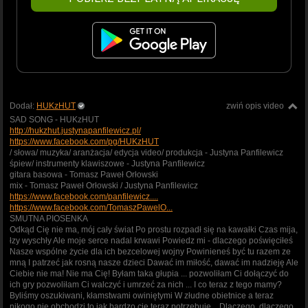
Dodał:
HUKzHUT
zwiń opis video
SAD SONG - HUKzHUT
http://hukzhut.justynapanfilewicz.pl/
https://www.facebook.com/pg/HUKzHUT
/ słowa/ muzyka/ aranżacja/ edycja video/ produkcja - Justyna Panfilewicz
śpiew/ instrumenty klawiszowe - Justyna Panfilewicz
gitara basowa - Tomasz Paweł Orłowski
mix - Tomasz Paweł Orłowski / Justyna Panfilewicz
https://www.facebook.com/panfilewicz....
https://www.facebook.com/TomaszPawelO...
SMUTNA PIOSENKA
Odkąd Cię nie ma, mój cały świat Po prostu rozpadł się na kawałki Czas mija,
łzy wyschły Ale moje serce nadal krwawi Powiedz mi - dlaczego poświęciłeś
Nasze wspólne życie dla ich bezcelowej wojny Powinieneś być tu razem ze
mną I patrzeć jak rosną nasze dzieci Dawać im miłość, dawać im nadzieję Ale
Ciebie nie ma! Nie ma Cię! Byłam taka głupia ... pozwoliłam Ci dołączyć do
ich gry pozwoliłam Ci walczyć i umrzeć za nich ... I co teraz z tego mamy?
Byliśmy oszukiwani, kłamstwami owiniętymi W złudne obietnice a teraz
nikogo nie obchodzi to jak bardzo cie teraz potrzebuję... Dlaczego, dlaczego,