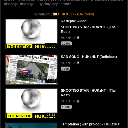
dlaczego, dlaczego ... Byliśmy tacy naiwni?
W katalogu:
HUKzHUT - (Delicious)
Następne wideo:
SHOOTING STAR - HUKzHT - (The
Rest)
HUKzHUT
1080p
03:22
SAD SONG - HUKzHUT (Delicious)
HUKzHUT
720p
04:43
SHOOTING STAR - HUKzHT - (The
Rest)
HUKzHUT
1080p
03:22
Temptation ( with prolog ) - HUKzHUT