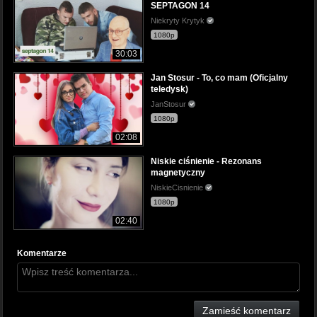
SEPTAGON 14
Niekryty Krytyk
1080p
30:03
Jan Stosur - To, co mam (Oficjalny
teledysk)
JanStosur
1080p
02:08
Niskie ciśnienie - Rezonans
magnetyczny
NiskieCisnienie
1080p
02:40
Komentarze
Zamieść komentarz