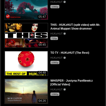
HUKzHUT
1080p
05:47
THIS - HUKzHUT (split video) with Mr.
Animal Muppet Show drummer
HUKzHUT
720p
00:45
TO TY - HUKzHUT (The Rest)
HUKzHUT
1080p
04:48
WHISPER - Justyna Panfilewicz
[Official Video]
HUKzHUT
1080p
04:26