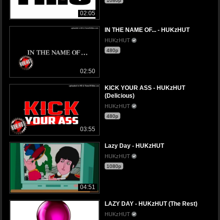
1080p
02:05
IN THE NAME OF... - HUKzHUT
HUKzHUT
480p
02:50
KICK YOUR ASS - HUKzHUT
(Delicious)
HUKzHUT
480p
03:55
Lazy Day - HUKzHUT
HUKzHUT
1080p
04:51
LAZY DAY - HUKzHUT (The Rest)
HUKzHUT