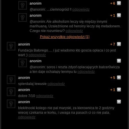
anonim
+ 6
@anonim: ....ciemnogród !!
odpowiedz
anonim
+ 1
@anonim: Ale alkoholizm leczy się między innymi
marihuaną. Uzależnione od heroiny leczy się metadonem.
Czego nie rozumiesz?
odpowiedz
Pokaż wszystkie odpowiedzi [1]
anonim
+ 7
Fundacja Batorego..... i już wiadomo kto goscia opłaca i co jest
wart ;)
odpowiedz
anonim
@anonim: soros i reszta żdyof oplacających balcer0wicza
a ten daje ochałapy tenmyu tu
odpowiedz
anonim
+ 5
spierdalaj lewusie
odpowiedz
anonim
+ 1
dobre 7/10
odpowiedz
anonim
blekitnooki kolego nie pal maryski, za kierownica to 2 godziny
wiecej czekania w korku, i uwaga na pasach ci co nie pala.
odpowiedz