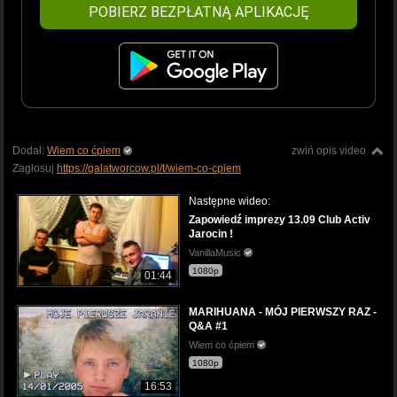
POBIERZ BEZPŁATNĄ APLIKACJĘ
Dodał:
Wiem co ćpiem
zwiń opis video
Zagłosuj
https://galatworcow.pl/t/wiem-co-cpiem
Następne wideo:
Zapowiedź imprezy 13.09 Club Activ
Jarocin !
VanillaMusic
1080p
01:44
MARIHUANA - MÓJ PIERWSZY RAZ -
Q&A #1
Wiem co ćpiem
1080p
16:53