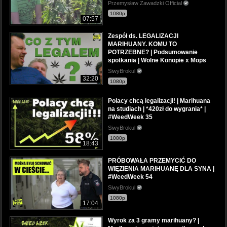
Przemysław Zawadzki Official
1080p
07:57
Zespół ds. LEGALIZACJI
MARIHUANY. KOMU TO
POTRZEBNE? | Podsumowanie
spotkania | Wolne Konopie x Mops
SiwyBrokul
32:20
1080p
Polacy chcą legalizacji! | Marihuana
na studiach | *420zł do wygrania* |
#WeedWeek 35
SiwyBrokul
1080p
18:43
PRÓBOWAŁA PRZEMYCIĆ DO
WIĘZIENIA MARIHUANĘ DLA SYNA |
#WeedWeek 54
SiwyBrokul
1080p
17:04
Wyrok za 3 gramy marihuany? |