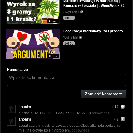
Marlboro inwestuje w marihuanę |
Konopie w kościele | #WeedWeek 22
SiwyBrokul
1080p
13:49
Legalizacja marihuany: za i przeciw
Wojna Idei
1080p
10:37
Komentarze
Zamieść komentarz
anonim
+ 13
fundacja BATOREGO - I WSZYSKO JASNE :)
odpowiedz
anonim
+ 8
Legalizacja maryśki to czysta głupota. Obok alkoholu będziemy
mieli na głowie kolejny problem.
odpowiedz