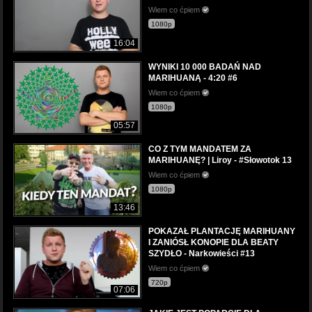
Wiem co ćpiem
1080p
16:04
WYNIKI 10 000 BADAŃ NAD
MARIHUANĄ - 4:20 #6
Wiem co ćpiem
1080p
05:57
CO Z TYM MANDATEM ZA
MARIHUANĘ? | Liroy - #Słowotok 13
Wiem co ćpiem
1080p
13:46
POKAZAŁ PLANTACJĘ MARIHUANY
I ZANIÓSŁ KONOPIE DLA BEATY
SZYDŁO - Narkowieści #13
Wiem co ćpiem
720p
07:06