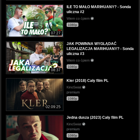
ILE TO MAŁO MARIHUANY? - Sonda
uliczna #2
Wiem co ćpiem
1080p
07:27
JAK POWINNA WYGLĄDAĆ
LEGALIZACJA MARIHUANY? - Sonda
uliczna #3
Wiem co ćpiem
1080p
08:37
Kler (2018) Cały film PL
KinoSwiat
premium
1080p
02:09:25
Jedna dusza (2023) Cały film PL
KinoSwiat
premium
1080p