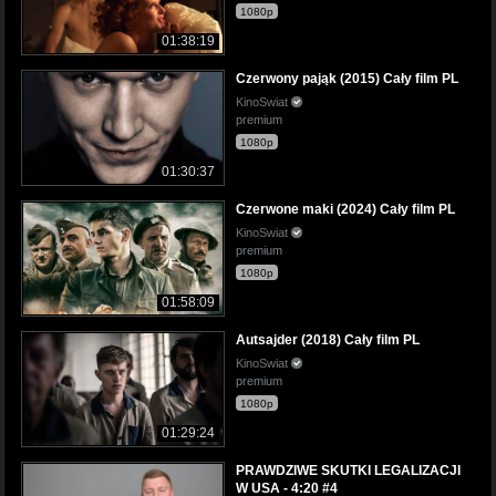
1080p
01:38:19
Czerwony pająk (2015) Cały film PL
KinoSwiat
premium
1080p
01:30:37
Czerwone maki (2024) Cały film PL
KinoSwiat
premium
1080p
01:58:09
Autsajder (2018) Cały film PL
KinoSwiat
premium
1080p
01:29:24
PRAWDZIWE SKUTKI LEGALIZACJI
W USA - 4:20 #4