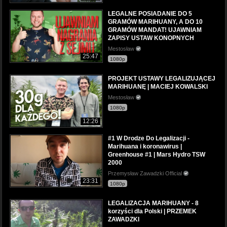
LEGALNE POSIADANIE DO 5
GRAMÓW MARIHUANY, A DO 10
GRAMÓW MANDAT! UJAWNIAM
ZAPISY USTAW KONOPNYCH
Mestosław
25:47
1080p
PROJEKT USTAWY LEGALIZUJĄCEJ
MARIHUANĘ | MACIEJ KOWALSKI
Mestosław
1080p
12:26
#1 W Drodze Do Legalizacji -
Marihuana i koronawirus |
Greenhouse #1 | Mars Hydro TSW
2000
Przemysław Zawadzki Official
23:31
1080p
LEGALIZACJA MARIHUANY - 8
korzyści dla Polski | PRZEMEK
ZAWADZKI