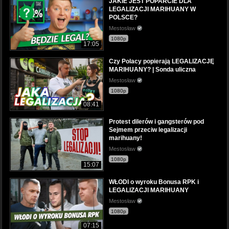
JAKIE JEST POPARCIE DLA
LEGALIZACJI MARIHUANY W
POLSCE?
Mestosław
1080p
17:05
Czy Polacy popierają LEGALIZACJĘ
MARIHUANY? | Sonda uliczna
Mestosław
1080p
08:41
Protest dilerów i gangsterów pod
Sejmem przeciw legalizacji
marihuany!
Mestosław
1080p
15:07
WŁODI o wyroku Bonusa RPK i
LEGALIZACJI MARIHUANY
Mestosław
1080p
07:15