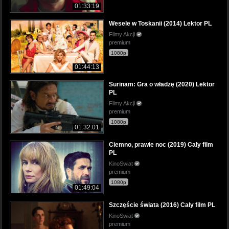
01:33:19
Wesele w Toskanii (2014) Lektor PL
Filmy Akcji
premium
1080p
01:44:13
Surinam: Gra o władzę (2020) Lektor
PL
Filmy Akcji
premium
1080p
01:32:01
Ciemno, prawie noc (2019) Cały film
PL
KinoSwiat
premium
1080p
01:49:04
Szczęście świata (2016) Cały film PL
KinoSwiat
premium