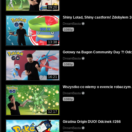
09:20
Shiny Lotad, Shiny castform! Zdobyłem 1
DreamBasta
1080p
13:38
Gotowy na Bagon Community Day ?! Odc
DreamBasta
1080p
16:21
Wszystko co wiemy o evencie robaczym /
DreamBasta
1080p
12:17
Giratina Origin DUO! Odcinek #266
DreamBasta