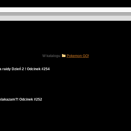
W katalogu:
Pokemon GO!
raidy Dzień 2 ! Odcinek #254
 Alakazam?! Odcinek #252