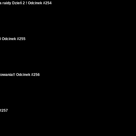
raidy Dzień 2 ! Odcinek #254
.8 Odcinek #255
otowania!! Odcinek #256
 #257