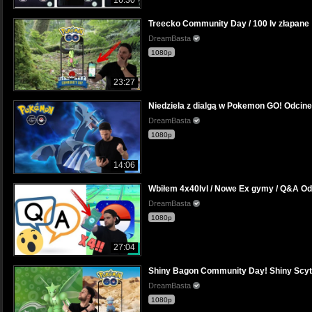
16:30
Treecko Community Day / 100 Iv złapane
DreamBasta
1080p
23:27
Niedziela z dialgą w Pokemon GO! Odcin
DreamBasta
1080p
14:06
Wbiłem 4x40lvl / Nowe Ex gymy / Q&A O
DreamBasta
1080p
27:04
Shiny Bagon Community Day! Shiny Scy
DreamBasta
1080p