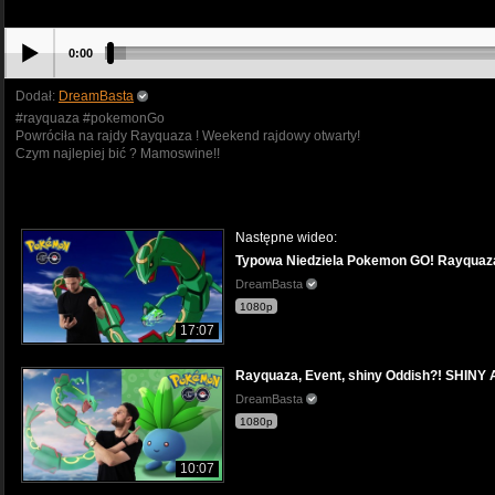
0:00
Dodał:
DreamBasta
#rayquaza #pokemonGo
Powróciła na rajdy Rayquaza ! Weekend rajdowy otwarty!
Czym najlepiej bić ? Mamoswine!!
Następne wideo:
Typowa Niedziela Pokemon GO! Rayquaza 
DreamBasta
1080p
17:07
Rayquaza, Event, shiny Oddish?! SHINY
DreamBasta
1080p
10:07