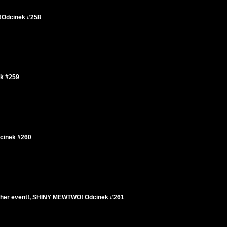
 !Odcinek #258
ek #259
dcinek #260
ther event!, SHINY MEWTWO! Odcinek #261