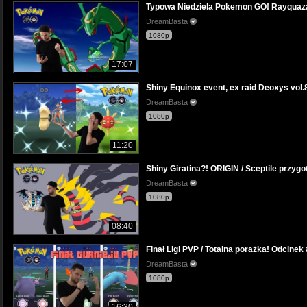
Typowa Niedziela Pokemon GO! Rayquaza 
DreamBasta
1080p
17:07
Shiny Equinox event, ex raid Deoxys vol
DreamBasta
1080p
11:20
Shiny Giratina?! ORIGIN / Sceptile przyg
DreamBasta
1080p
08:40
Finał Ligi PVP / Totalna porażka! Odcinek
DreamBasta
1080p