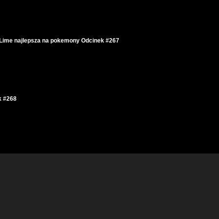
 Lime najlepsza na pokemony Odcinek #267
k #268
inek #269
ommunity Day Odcinek #271