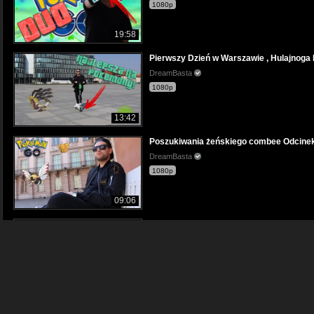
1080p
19:58
Pierwszy Dzień w Warszawie , Hulajnoga
DreamBasta
1080p
13:42
Poszukiwania żeńskiego combee Odcine
DreamBasta
1080p
09:06
Złapał drugą Giratina Origin 100 IV !! Odc
DreamBasta
1080p
18:43
Outrage jako Exluzwny atak na Bagon C