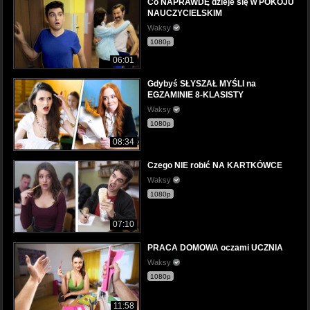
Co NAPRAWDĘ dzieje się w POKOJU
NAUCZYCIELSKIM
Waksy
1080p
06:01
Gdybyś SŁYSZAŁ MYŚLI na
EGZAMINIE 8-KLASISTY
Waksy
1080p
08:34
Czego NIE robić NA KARTKÓWCE
Waksy
1080p
07:10
PRACA DOMOWA oczami UCZNIA
Waksy
1080p
11:58