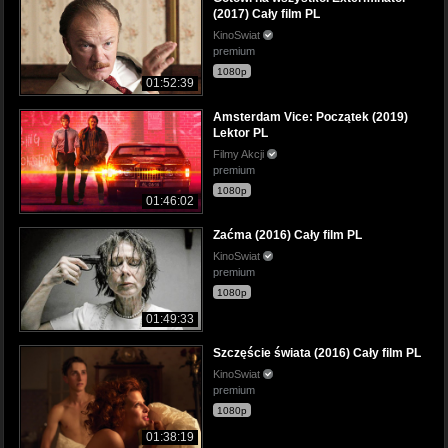
(2017) Cały film PL
KinoSwiat
premium
1080p
01:52:39
Amsterdam Vice: Początek (2019)
Lektor PL
Filmy Akcji
premium
1080p
01:46:02
Zaćma (2016) Cały film PL
KinoSwiat
premium
1080p
01:49:33
Szczęście świata (2016) Cały film PL
KinoSwiat
premium
1080p
01:38:19