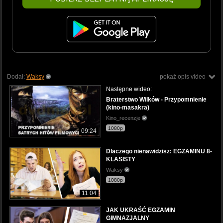
Dodał:
Waksy
pokaż opis video
Następne wideo:
Braterstwo Wilków - Przypomnienie
(kino-masakra)
Kino_recenzje
1080p
09:24
Dlaczego nienawidzisz: EGZAMINU 8-
KLASISTY
Waksy
1080p
11:04
JAK UKRAŚĆ EGZAMIN
GIMNAZJALNY