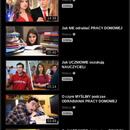
1080p
14:38
Jak NIE odrabiać PRACY DOMOWEJ
Waksy
1080p
05:40
Jak UCZNIOWIE oszukują
NAUCZYCIELI
Waksy
1080p
05:14
O czym MYŚLIMY podczas
ODRABIANIA PRACY DOMOWEJ
Waksy
1080p
03:49