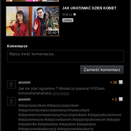
JAK URATOWAĆ DZIEŃ KOBIET
Waksy
1080p
05:40
Komentarze
Zamieść komentarz
anonim
+ 16
Jak nie zdać egzaminu ? Wystarczy popierać PiSSlam,
buhahahahahahaha
odpowiedz
anonim
+ 1
#stopmaseczkom #stopszczepionkom
#stopchorobomplucwywolanychmaseczkami
#stopsmierciomwywolanychszczepionkami #stopplaskoziemcom
#stopciemnocie #stopcovidianom #stopproputinowcom #stoppis
#stopkonfie #stopbiedzie #stopatom #stopwojnie
#stoppisowskiejkorupcji #stoppisowskiejaborcji