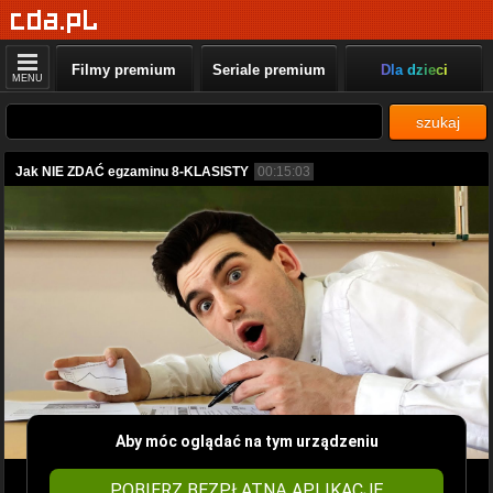
Filmy premium
Seriale premium
Dla dzieci
MENU
szukaj
Jak NIE ZDAĆ egzaminu 8-KLASISTY
00:15:03
Aby móc oglądać na tym urządzeniu
POBIERZ BEZPŁATNĄ APLIKACJĘ