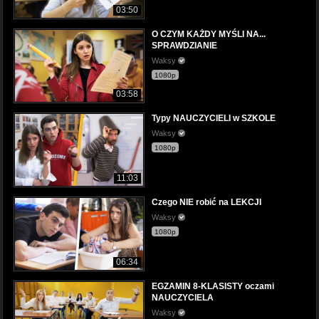
03:50
O CZYM KAŻDY MYŚLI NA...
SPRAWDZIANIE
Waksy
1080p
03:58
Typy NAUCZYCIELI w SZKOLE
Waksy
1080p
11:03
Czego NIE robić na LEKCJI
Waksy
1080p
06:34
EGZAMIN 8-KLASISTY oczami
NAUCZYCIELA
Waksy