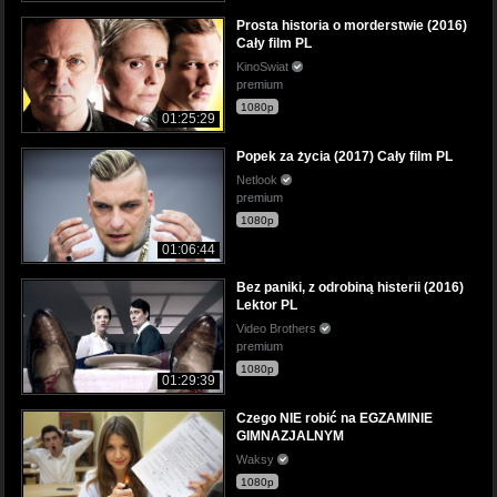
Prosta historia o morderstwie (2016)
Cały film PL
KinoSwiat
premium
1080p
01:25:29
Popek za życia (2017) Cały film PL
Netlook
premium
1080p
01:06:44
Bez paniki, z odrobiną histerii (2016)
Lektor PL
Video Brothers
premium
1080p
01:29:39
Czego NIE robić na EGZAMINIE
GIMNAZJALNYM
Waksy
1080p