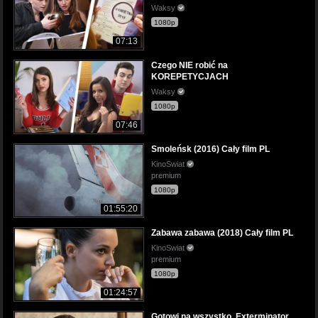
Waksy
1080p
07:13
Czego NIE robić na
KOREPETYCJACH
Waksy
1080p
07:46
Smoleńsk (2016) Cały film PL
KinoSwiat
premium
1080p
01:55:20
Zabawa zabawa (2018) Cały film PL
KinoSwiat
premium
1080p
01:24:57
Gotowi na wszystko. Exterminator