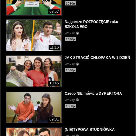
1080p
08:57
Najgorsze ROZPOCZĘCIE roku
SZKOLNEGO
Waksy
1080p
11:16
JAK STRACIĆ CHŁOPAKA W 1 DZIEŃ
Waksy
1080p
10:45
Czego NIE mówić u DYREKTORA
Waksy
1080p
09:01
(NIE)TYPOWA STUDNIÓWKA
Waksy