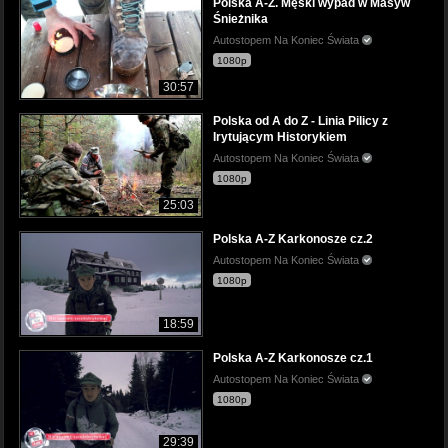
Polska A-Z. Męski wypad w Masyw
Śnieżnika
Autostopem Na Koniec Świata
1080p
30:57
Polska od A do Z - Linia Pilicy z
Irytującym Historykiem
Autostopem Na Koniec Świata
1080p
25:03
Polska A-Z Karkonosze cz.2
Autostopem Na Koniec Świata
1080p
18:59
Polska A-Z Karkonosze cz.1
Autostopem Na Koniec Świata
1080p
29:39