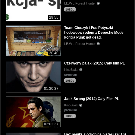
I.E.W.L Forest Hunter
1080p
29:55
Team Cieszyk i Fus Potyczki
hodowców rodem z Depeche Mode
kontra Punk not dead.
I.E.W.L Forest Hunter
30:40
Czerwony pająk (2015) Cały film PL
KinoSwiat
premium
1080p
01:30:37
Jack Strong (2014) Cały Film PL
KinoSwiat
premium
1080p
02:02:37
Bez paniki, z odrobiną histerii (2016)