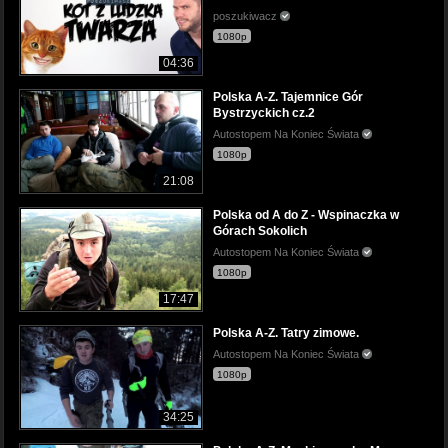
poszukiwacz
1080p
04:36
Polska A-Z. Tajemnice Gór
Bystrzyckich cz.2
Autostopem Na Koniec Świata
1080p
21:08
Polska od A do Z - Wspinaczka w
Górach Sokolich
Autostopem Na Koniec Świata
1080p
17:47
Polska A-Z. Tatry zimowe.
Autostopem Na Koniec Świata
1080p
34:25