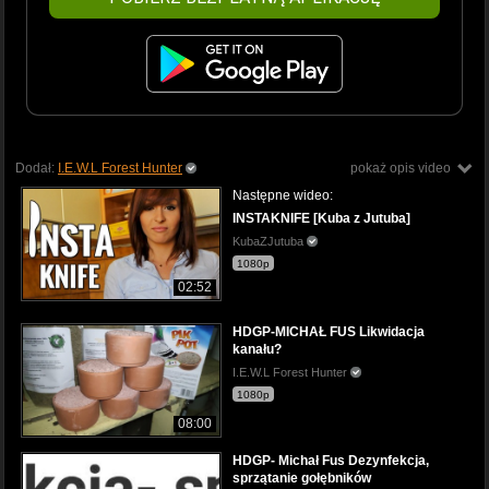
Dodał:
I.E.W.L Forest Hunter
pokaż opis video
Następne wideo:
INSTAKNIFE [Kuba z Jutuba]
KubaZJutuba
1080p
02:52
HDGP-MICHAŁ FUS Likwidacja
kanału?
I.E.W.L Forest Hunter
1080p
08:00
HDGP- Michał Fus Dezynfekcja,
sprzątanie gołębników