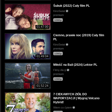
Śubuk (2022) Cały film PL
KinoSwiat
premium
1080p
01:47:00
Ciemno, prawie noc (2019) Cały film
PL
KinoSwiat
premium
1080p
01:49:04
Miłość na Bali (2024) Lektor PL
Filmy Akcji
premium
1080p
01:52:24
7 CIEKAWYCH ZIÓŁ DO
WAPORYZACJI | Wygraj Volcano
Hybrid!
Wiem co ćpiem