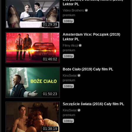
Lektor PL
Video Brothers
premium
1080p
01:29:39
Amsterdam Vice: Początek (2019)
Lektor PL
Filmy Akcji
premium
1080p
01:46:02
Boże Ciało (2019) Cały film PL
KinoSwiat
premium
1080p
01:50:23
Szczęście świata (2016) Cały film PL
KinoSwiat
premium
1080p
01:38:19