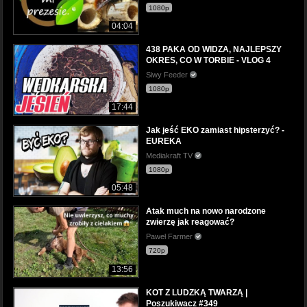
1080p
04:04
438 PAKA OD WIDZA, NAJLEPSZY
OKRES, CO W TORBIE - VLOG 4
Siwy Feeder
1080p
17:44
Jak jeść EKO zamiast hipsterzyć? -
EUREKA
Mediakraft TV
1080p
05:48
Atak much na nowo narodzone
zwierzę jak reagować?
Paweł Farmer
720p
13:56
KOT Z LUDZKĄ TWARZĄ |
Poszukiwacz #349