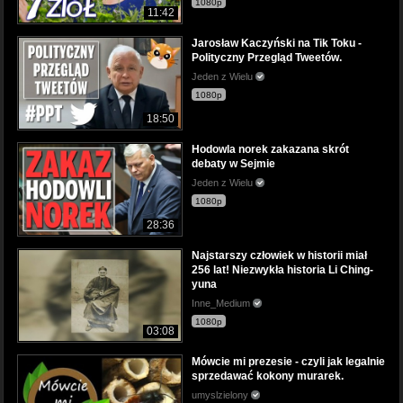
1080p
11:42
Jarosław Kaczyński na Tik Toku -
Polityczny Przegląd Tweetów.
Jeden z Wielu
1080p
18:50
Hodowla norek zakazana skrót
debaty w Sejmie
Jeden z Wielu
1080p
28:36
Najstarszy człowiek w historii miał
256 lat! Niezwykła historia Li Ching-
yuna
Inne_Medium
1080p
03:08
Mówcie mi prezesie - czyli jak legalnie
sprzedawać kokony murarek.
umyslzielony