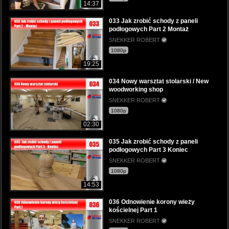
14:37
033 Jak zrobić schody z paneli
podłogowych Part 2 Montaż
SNEKKER ROBERT
1080p
19:25
034 Nowy warsztat stolarski / New
woodworking shop
SNEKKER ROBERT
1080p
02:30
035 Jak zrobić schody z paneli
podłogowych Part 3 Koniec
SNEKKER ROBERT
1080p
14:53
036 Odnowienie korony wieży
kościelnej Part 1
SNEKKER ROBERT