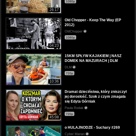
1080p
26:17
Old Chopper - Keep The Way (EP
2012)
OldChopper
1080p
04:23
15KM SPŁYW KAJAKIEM | NASZ
DOMEK NA MAZURACH | DLM
DLM
720p
10:36
Dramat dzieciństwa, który zniszczył
jej dorosłość. Szok z czym zmagała
się Edyta Górniak
Paula Rodak
720p
45:08
o HULAJNODZE - Suchary #269
Cyber Marian