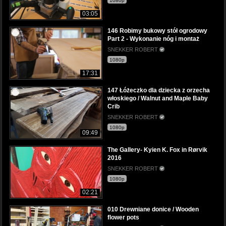
1080p
03:05
146 Robimy bukowy stół ogrodowy
Part 2 - Wykonanie nóg i montaż
SNEKKER ROBERT
1080p
17:31
147 Łóżeczko dla dziecka z orzecha
włoskiego / Walnut and Maple Baby
Crib
SNEKKER ROBERT
1080p
09:49
The Gallery- Kyien K. Fox in Rørvik
2016
SNEKKER ROBERT
1080p
02:21
010 Drewniane donice / Wooden
flower pots