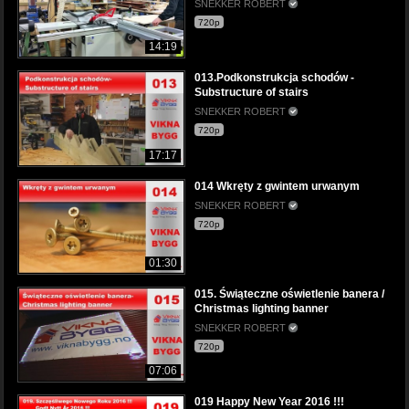
SNEKKER ROBERT
720p
14:19
013.Podkonstrukcja schodów -
Substructure of stairs
SNEKKER ROBERT
720p
17:17
014 Wkręty z gwintem urwanym
SNEKKER ROBERT
720p
01:30
015. Świąteczne oświetlenie banera /
Christmas lighting banner
SNEKKER ROBERT
720p
07:06
019 Happy New Year 2016 !!!