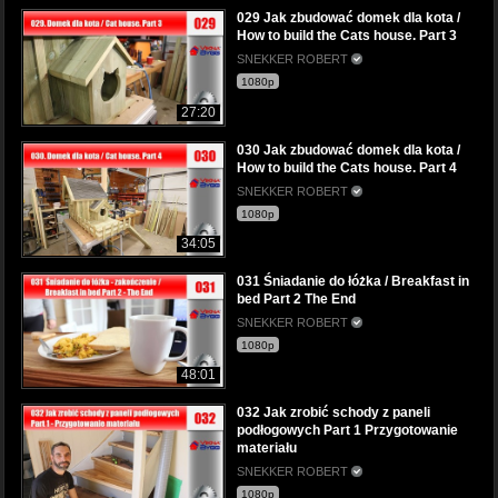
029 Jak zbudować domek dla kota /
How to build the Cats house. Part 3
SNEKKER ROBERT
1080p
27:20
030 Jak zbudować domek dla kota /
How to build the Cats house. Part 4
SNEKKER ROBERT
1080p
34:05
031 Śniadanie do łóżka / Breakfast in
bed Part 2 The End
SNEKKER ROBERT
1080p
48:01
032 Jak zrobić schody z paneli
podłogowych Part 1 Przygotowanie
materiału
SNEKKER ROBERT
1080p