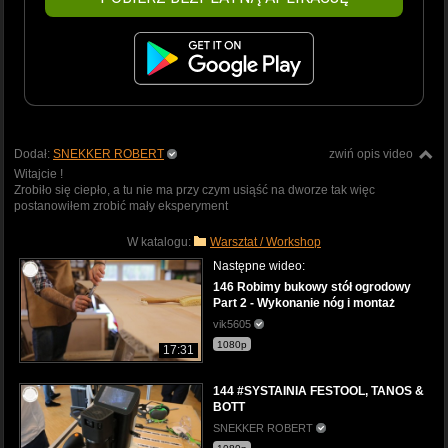
Dodał:
SNEKKER ROBERT
zwiń opis video
Witajcie !
Zrobiło się ciepło, a tu nie ma przy czym usiąść na dworze tak więc
postanowiłem zrobić mały eksperyment
W katalogu:
Warsztat / Workshop
Następne wideo:
146 Robimy bukowy stół ogrodowy
Part 2 - Wykonanie nóg i montaż
vik5605
1080p
17:31
144 #SYSTAINIA FESTOOL, TANOS &
BOTT
SNEKKER ROBERT