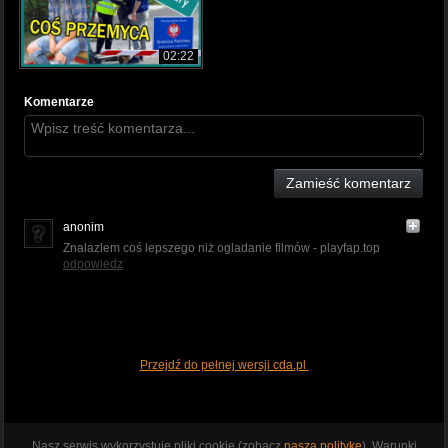
02:22
Komentarze
Zamieść komentarz
anonim
Znalazlem coś lepszego niż ogladanie filmów - playfap.top
odpowiedz
Przejdź do pełnej wersji cda.pl
Nasz serwis wykorzystuje pliki cookie (zobacz
naszą politykę
). Warunki