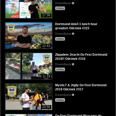
DreamBasta
1080p
17:36
Dortmund dzień 1 lunch hour
groudon! Odcinek #315
DreamBasta
1080p
12:43
Złapałem Jirachi Go Fest Dortmund
2019!! Odcinek #316
DreamBasta
1080p
11:19
Mystic7 & Jtgily Go Fest Dortmund
2019 Odcinek #317
DreamBasta
1080p
10:56
Go Fest Dortmund Wracamy do