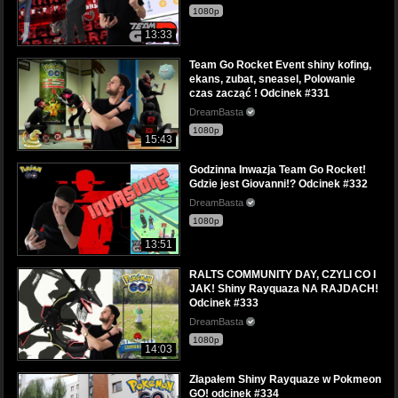
1080p
13:33
Team Go Rocket Event shiny kofing,
ekans, zubat, sneasel, Polowanie
czas zacząć ! Odcinek #331
DreamBasta
1080p
15:43
Godzinna Inwazja Team Go Rocket!
Gdzie jest Giovanni!? Odcinek #332
DreamBasta
1080p
13:51
RALTS COMMUNITY DAY, CZYLI CO I
JAK! Shiny Rayquaza NA RAJDACH!
Odcinek #333
DreamBasta
1080p
14:03
Złapałem Shiny Rayquaze w Pokmeon
GO! odcinek #334