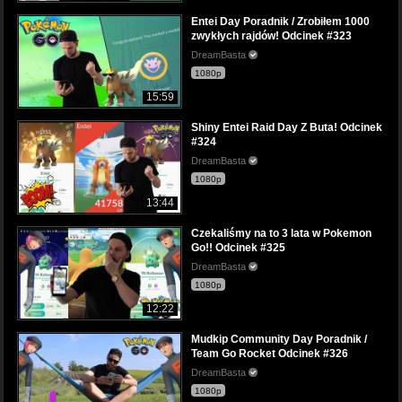
Entei Day Poradnik / Zrobiłem 1000
zwykłych rajdów! Odcinek #323
DreamBasta
1080p
15:59
Shiny Entei Raid Day Z Buta! Odcinek
#324
DreamBasta
1080p
13:44
Czekaliśmy na to 3 lata w Pokemon
Go!! Odcinek #325
DreamBasta
1080p
12:22
Mudkip Community Day Poradnik /
Team Go Rocket Odcinek #326
DreamBasta
1080p