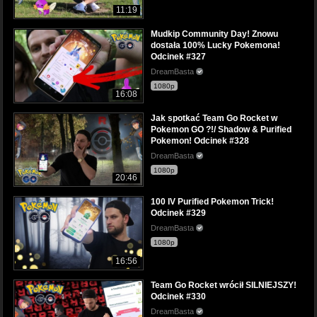
11:19
Mudkip Community Day! Znowu
dostała 100% Lucky Pokemona!
Odcinek #327
DreamBasta
1080p
16:08
Jak spotkać Team Go Rocket w
Pokemon GO ?!/ Shadow & Purified
Pokemon! Odcinek #328
DreamBasta
1080p
20:46
100 IV Purified Pokemon Trick!
Odcinek #329
DreamBasta
1080p
16:56
Team Go Rocket wrócił SILNIEJSZY!
Odcinek #330
DreamBasta