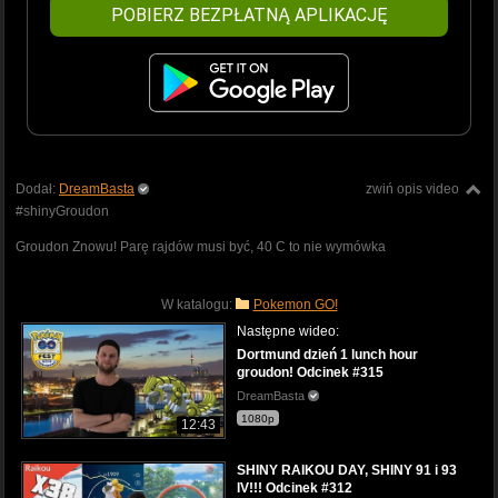
POBIERZ BEZPŁATNĄ APLIKACJĘ
Dodał:
DreamBasta
zwiń opis video
#shinyGroudon
Groudon Znowu! Parę rajdów musi być, 40 C to nie wymówka
W katalogu:
Pokemon GO!
Następne wideo:
Dortmund dzień 1 lunch hour
groudon! Odcinek #315
DreamBasta
1080p
12:43
SHINY RAIKOU DAY, SHINY 91 i 93
IV!!! Odcinek #312