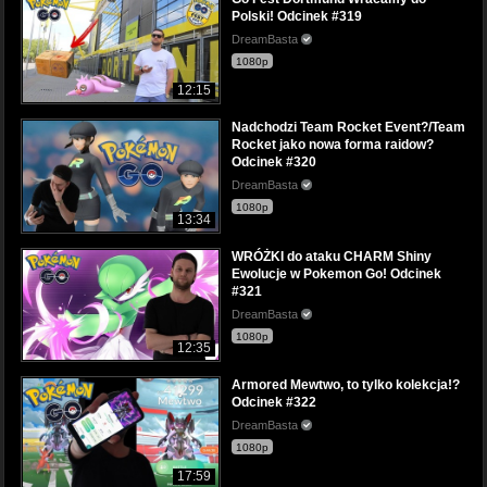
Polski! Odcinek #319
DreamBasta
1080p
12:15
Nadchodzi Team Rocket Event?/Team
Rocket jako nowa forma raidow?
Odcinek #320
DreamBasta
1080p
13:34
WRÓŻKI do ataku CHARM Shiny
Ewolucje w Pokemon Go! Odcinek
#321
DreamBasta
1080p
12:35
Armored Mewtwo, to tylko kolekcja!?
Odcinek #322
DreamBasta
1080p
17:59