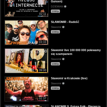
Gunsen)
DZIEMIAN
1080p
02:11
SŁAWOMIR - Radość
Slawomir
1080p
03:33
Sławomir live 100 000 000 polewamy
się szampanem
Slawomir
1080p
39:00
Sławomir w Krakowie (live)
Slawomir
1080p
02:37
SŁAWOMIR ft. Future Folk - Pierwsza