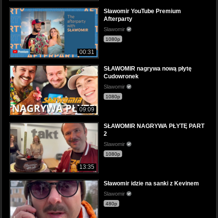
Sławomir YouTube Premium
Afterparty
Slawomir
1080p
00:31
SŁAWOMIR nagrywa nową płytę
Cudowronek
Slawomir
1080p
09:09
SŁAWOMIR NAGRYWA PŁYTĘ PART
2
Slawomir
1080p
13:35
Sławomir idzie na sanki z Kevinem
Slawomir
480p