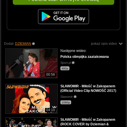
Dodał:
DZIEMIAN
pokaż opis video
Następne wideo:
Polska olimpijka zaatakowana
Sport.pl
480p
00:56
SŁAWOMIR - Miłość w Zakopanem
(Official Video Clip NOWOŚĆ 2017)
Slawomir
1080p
04:10
SŁAWOMIR - Miłość w Zakopanem
(ROCK COVER by Dziemian &