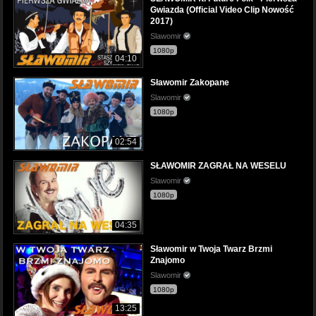
Gwiazda (Official Video Clip Nowość
2017)
Slawomir
1080p
04:10
Sławomir Zakopane
Slawomir
1080p
02:54
SŁAWOMIR ZAGRAŁ NA WESELU
Slawomir
1080p
04:35
Sławomir w Twoja Twarz Brzmi
Znajomo
Slawomir
1080p
13:25