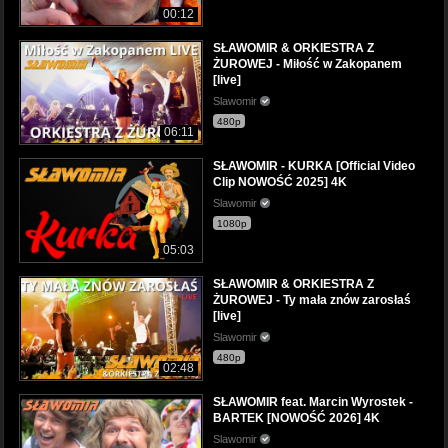
00:12
SŁAWOMIR & ORKIESTRA Z
ŻUROWEJ - Miłość w Zakopanem
[live]
Slawomir
480p
06:11
SŁAWOMIR - KURKA [Official Video
Clip NOWOŚĆ 2025] 4K
Slawomir
1080p
05:03
SŁAWOMIR & ORKIESTRA Z
ŻUROWEJ - Ty mała znów zarosłaś
[live]
Slawomir
480p
02:48
SŁAWOMIR feat. Marcin Wyrostek -
BARTEK [NOWOŚĆ 2026] 4K
Slawomir