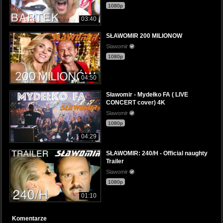
1080p
03:40
SŁAWOMIR 200 MILIONOW
Slawomir
1080p
04:50
Sławomir - Mydełko FA ( LIVE
CONCERT cover) 4K
Slawomir
1080p
04:29
SŁAWOMIR: 240/H - Official naughty
Trailer
Slawomir
1080p
01:10
Komentarze