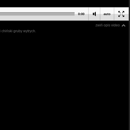
0:00
auto
zwiń opis video
 chiński gruby wytrych.