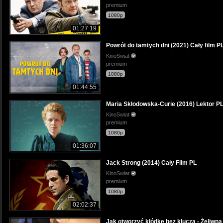
premium
1080p
01:27:19
Powrót do tamtych dni (2021) Cały film P
KinoSwiat
premium
1080p
01:44:55
Maria Skłodowska-Curie (2016) Lektor P
KinoSwiat
premium
1080p
01:36:07
Jack Strong (2014) Cały Film PL
KinoSwiat
premium
1080p
02:02:37
Jak otworzyć kłódkę bez klucza - Żeliwna