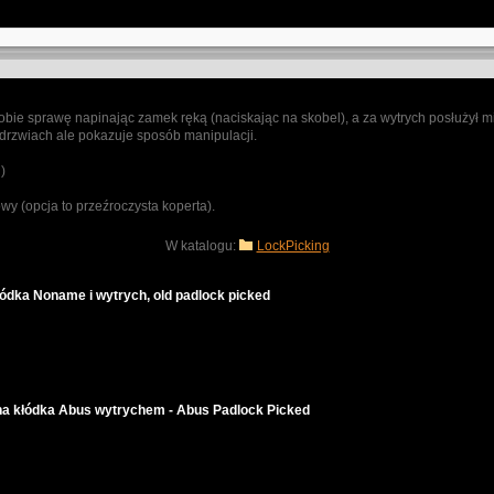
ie sprawę napinając zamek ręką (naciskając na skobel), a za wytrych posłużył mi
drzwiach ale pokazuje sposób manipulacji.
)
wy (opcja to przeźroczysta koperta).
W katalogu:
LockPicking
łódka Noname i wytrych, old padlock picked
żna kłódka Abus wytrychem - Abus Padlock Picked