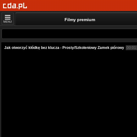
Filmy premium
MENU
Jak otworzyć kłódkę bez klucza - Prosty/Szkoleniowy Zamek piórowy
00:01