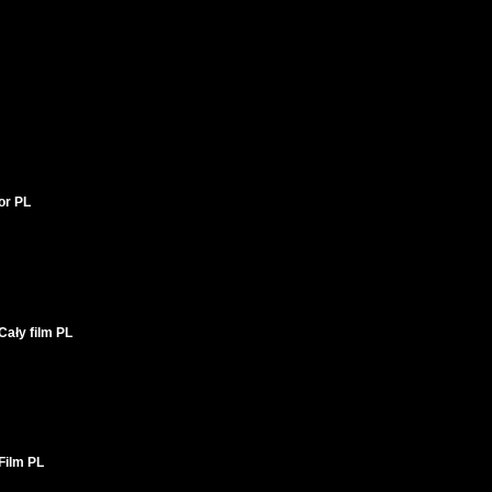
tor PL
ały film PL
Film PL