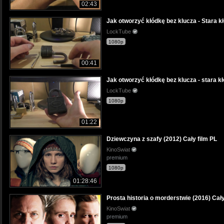
02:43
Jak otworzyć kłódkę bez klucza - Stara k
LockTube
1080p
00:41
Jak otworzyć kłódkę bez klucza - stara k
LockTube
1080p
01:22
Dziewczyna z szafy (2012) Cały film PL
KinoSwiat
premium
1080p
01:28:46
Prosta historia o morderstwie (2016) Cały
KinoSwiat
premium