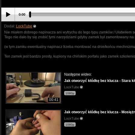
0:00
Dodał:
LockTube
Nie miałem dobrego napinacza ani wytrychu do tego typu zamków:/ Ułatwiłem sob
Tego nie dało by się zrobić tymi narzędziami gdyby zamek był zamontowany na 
(w tym zamku ewentualny napinacz trzeba montować na dnie/końcu mechnizmu
Ten zamek jest bardzo prosty, kupiony na chińskim portalu jako zamek szkolenio
Następne wideo:
Jak otworzyć kłódkę bez klucza - Stara k
LockTube
1080p
00:41
Jak otworzyć kłódkę bez klucza - Mosię
LockTube
1080p