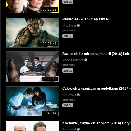
1080p
01:25:29
Miasto 44 (2014) Cały film PL
KinoSwiat
premium
1080p
02:06:46
Bez paniki, z odrobiną histerii (2016) Lek
Video Brothers
premium
1080p
01:29:39
Człowiek z magicznym pudełkiem (2017) C
KinoSwiat
premium
1080p
01:40:44
Kochanie, chyba cię zabiłem (2014) Cały 
KinoSwiat