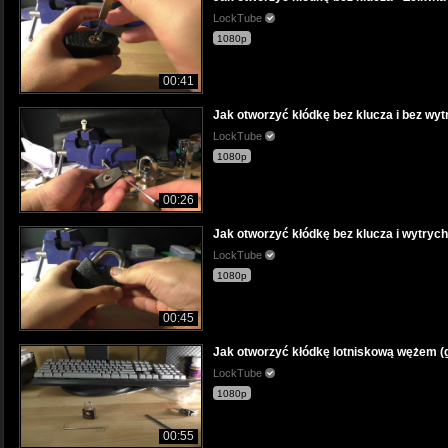
LockTube
1080p
00:41
Jak otworzyć kłódkę bez klucza i bez wyt
LockTube
1080p
00:26
Jak otworzyć kłódkę bez klucza i wytrych
LockTube
1080p
00:45
Jak otworzyć kłódkę lotniskową wężem (g
LockTube
1080p
00:55