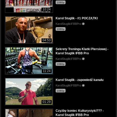
1080p
10:24
Karol Stuglik - #1 POCZĄTKI
KarolStuglikIFBBPro
1080p
04:53
Sekrety Treningu Klatki Piersiowej -
Karol Stuglik IFBB Pro
KarolStuglikIFBBPro
1080p
11:24
Karol Stuglik - zapowiedź kanału
KarolStuglikIFBBPro
1080p
01:29
Czyżby koniec Kulturystyki??? -
Karol Stuglik IFBB Pro