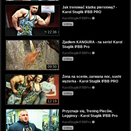
Jak trenować klatkę piersiową? -
Karol Stuglik IFBB PRO
KarolStuglikIFBBPro
1080p
22:36
Zjadłem KANGURA - na serio! Karol
Stuglik IFBB Pro
KarolStuglikIFBBPro
1080p
09:50
Żona na scenie, zarwana noc, sushi
wyżerka - Karol Stuglik IFBB PRO
KarolStuglikIFBBPro
1080p
12:19
Przyznaje się, Trening Pleców,
Legginsy - Karol Stuglik IFBB Pro
KarolStuglikIFBBPro
1080p