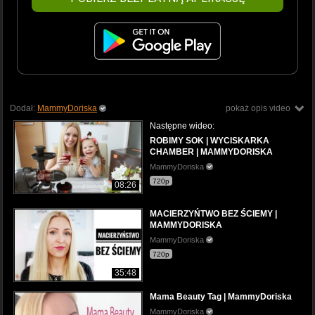
Dodał:
MammyDoriska
pokaż opis video
Następne wideo:
ROBIMY SOK | WYCISKARKA
CHAMBER | MAMMYDORISKA
MammyDoriska
720p
08:26
MACIERZYŃTWO BEZ ŚCIEMY |
MAMMYDORISKA
MammyDoriska
720p
35:48
Mama Beauty Tag | MammyDoriska
MammyDoriska