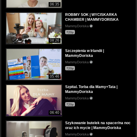
06:35
ROBIMY SOK | WYCISKARKA
CHAMBER | MAMMYDORISKA
MammyDoriska
720p
08:26
Szczepienia w Irlandii |
MammyDoriska
MammyDoriska
720p
05:46
Szpital. Torba dla Mamy+Tata |
MammyDoriska
MammyDoriska
720p
06:40
Szykowanie butelek na spacer/na noc
oraz ich mycie | MammyDoriska
MammyDoriska