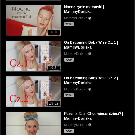
Nocne życie mamuśki |
MammyDoriska
MammyDoriska
720p
18:28
On Becoming Baby Wise Cz. 1 |
MammyDoriska
MammyDoriska
720p
19:34
On Becoming Baby Wise Cz. 2 |
MammyDoriska
MammyDoriska
720p
19:12
Parents Tag | Chcę więcej dzieci? |
MammyDoriska
MammyDoriska
720p