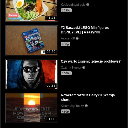
KobieceInspiracje
1080p
01:41
#2 Saszetki LEGO Minifigures -
DISNEY [PL] | Asasyn08
Asasyn08
480p
05:29
Czy warto zmienić zdjęcie profilowe?
Czarny Humor
1080p
05:29
Rowerem wzdłuż Bałtyku. Wersja
short.
Kołem Się Toczy
480p
01:00