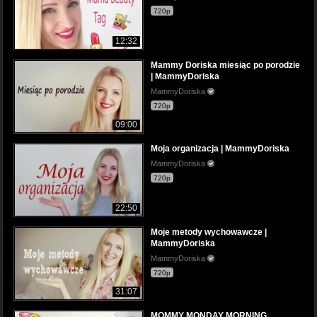
720p
12:32
Mammy Doriska miesiąc po porodzie
| MammyDoriska
MammyDoriska
720p
09:00
Moja organizacja | MammyDoriska
MammyDoriska
720p
22:50
Moje metody wychowawcze |
MammyDoriska
MammyDoriska
720p
31:07
MOMMY MONDAY MORNING