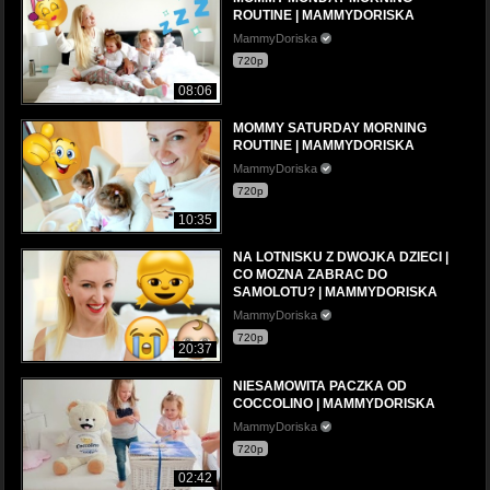
ROUTINE | MAMMYDORISKA
MammyDoriska
720p
08:06
MOMMY SATURDAY MORNING
ROUTINE | MAMMYDORISKA
MammyDoriska
720p
10:35
NA LOTNISKU Z DWOJKA DZIECI |
CO MOZNA ZABRAC DO
SAMOLOTU? | MAMMYDORISKA
MammyDoriska
720p
20:37
NIESAMOWITA PACZKA OD
COCCOLINO | MAMMYDORISKA
MammyDoriska
720p
02:42