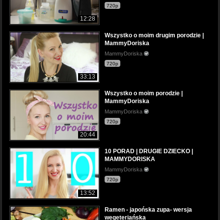
720p
12:28
Wszystko o moim drugim porodzie |
MammyDoriska
MammyDoriska
720p
33:13
Wszystko o moim porodzie |
MammyDoriska
MammyDoriska
720p
20:44
10 PORAD | DRUGIE DZIECKO |
MAMMYDORISKA
MammyDoriska
720p
13:52
Ramen - japońska zupa- wersja
wegeteriańska