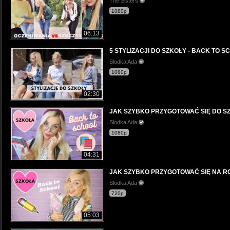
The Sisters
1080p
06:13
5 STYLIZACJI DO SZKOŁY - BACK TO S
Słodka Ada
1080p
02:30
JAK SZYBKO PRZYGOTOWAĆ SIĘ DO SZ
Słodka Ada
1080p
04:31
JAK SZYBKO PRZYGOTOWAĆ SIĘ NA R
Słodka Ada
720p
05:03