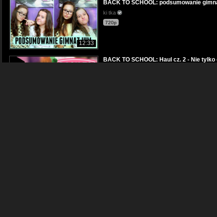
BACK TO SCHOOL: podsumowanie gimna
ki tka
720p
12:33
BACK TO SCHOOL: Haul cz. 2 - Nie tylko
ki tka
720p
10:10
JAK SZYBKO SPAKOWAĆ SIĘ DO SZKO
Słodka Ada
1080p
04:32
JAK SZYBKO ZROBIĆ FRYZURY DO SZ
Słodka Ada
1080p
06:29