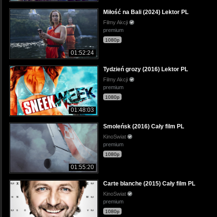
Miłość na Bali (2024) Lektor PL
Filmy Akcji
premium
1080p
01:52:24
Tydzień grozy (2016) Lektor PL
Filmy Akcji
premium
1080p
01:48:03
Smoleńsk (2016) Cały film PL
KinoSwiat
premium
1080p
01:55:20
Carte blanche (2015) Cały film PL
KinoSwiat
premium
1080p