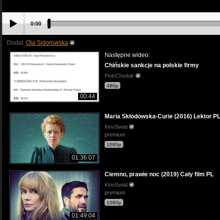
0:00
Dodał:
Ola Sidorowska
Następne wideo:
Chińskie sankcje na polskie firmy
PiotrChodak
480p
00:44
Maria Skłodowska-Curie (2016) Lektor P
KinoSwiat
premium
1080p
01:36:07
Ciemno, prawie noc (2019) Cały film PL
KinoSwiat
premium
1080p
01:49:04