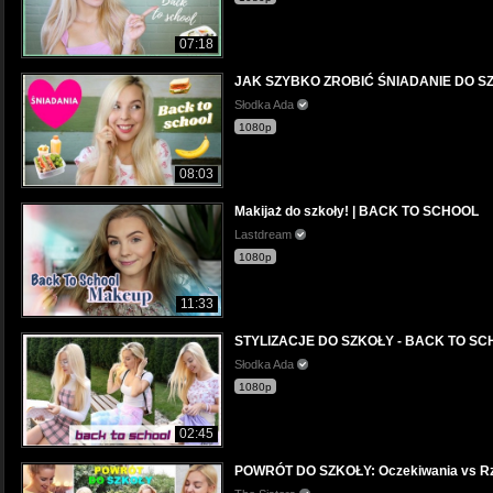
07:18
JAK SZYBKO ZROBIĆ ŚNIADANIE DO S
Słodka Ada
1080p
08:03
Makijaż do szkoły! | BACK TO SCHOOL
Lastdream
1080p
11:33
STYLIZACJE DO SZKOŁY - BACK TO S
Słodka Ada
1080p
02:45
POWRÓT DO SZKOŁY: Oczekiwania vs Rzec