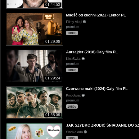
01:44:53
Miłość od kuchni (2022) Lektor PL
Filmy Akcji
premium
1080p
01:29:08
Autsajder (2018) Cały film PL
KinoSwiat
premium
1080p
01:29:24
Czerwone maki (2024) Cały film PL
KinoSwiat
premium
1080p
01:58:09
JAK SZYBKO ZROBIĆ ŚNIADANIE DO S
Słodka Ada
1080p