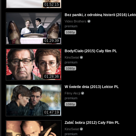
01:52:15
Bez paniki, z odrobiną histerii (2016) Lek
Video Brothers
premium
1080p
01:29:39
Body/Ciało (2015) Cały film PL
KinoSwiat
premium
1080p
01:28:36
W świetle dnia (2013) Lektor PL
Filmy Akcji
premium
1080p
01:47:19
Zabić bobra (2012) Cały Film PL
KinoSwiat
premium