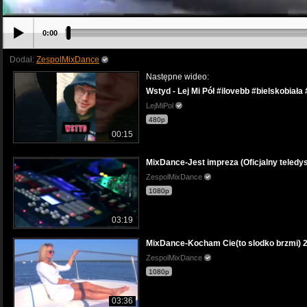
0:00
Dodał:
ZespolMixDance
Następne wideo:
Wstyd - Lej Mi Pół #ilovebb #bielskobiał
LejMiPol
480p
00:15
MixDance-Jest impreza (Oficjalny teledy
ZespolMixDance
1080p
03:19
MixDance-Kocham Cie(to slodko brzmi) 
ZespolMixDance
1080p
03:36