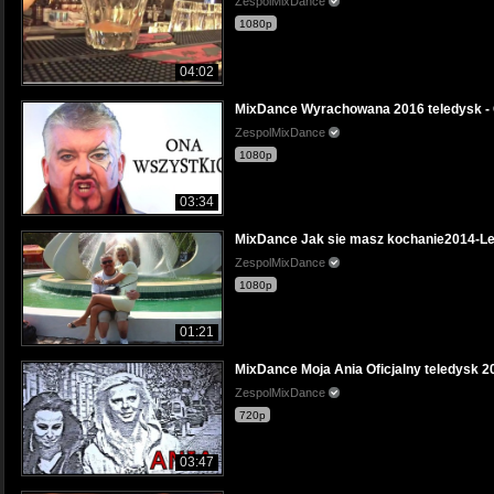
ZespolMixDance
1080p
04:02
MixDance Wyrachowana 2016 teledysk -
ZespolMixDance
1080p
03:34
MixDance Jak sie masz kochanie2014-L
ZespolMixDance
1080p
01:21
MixDance Moja Ania Oficjalny teledysk 2
ZespolMixDance
720p
03:47