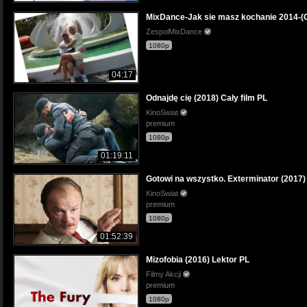
MixDance-Jak sie masz kochanie 2014-(Of
ZespolMixDance
1080p
04:17
Odnajdę cię (2018) Cały film PL
KinoSwiat
premium
1080p
01:19:11
Gotowi na wszystko. Exterminator (2017) 
KinoSwiat
premium
1080p
01:52:39
Mizofobia (2016) Lektor PL
Filmy Akcji
premium
1080p