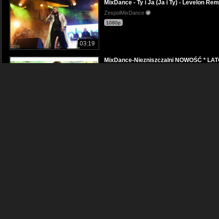
MixDance - Ty i Ja (Ja i Ty) - Levelon Re
ZespolMixDance
1080p
03:19
MixDance-Niezniszczalni NOWOŚĆ * LAT
ZespolMixDance
480p
04:04
MixDance - Baw się i tańcz (official video
ZespolMixDance
1080p
03:36
MixDance - Hej zabawa trwa (Levelon Re
ZespolMixDance
03:16