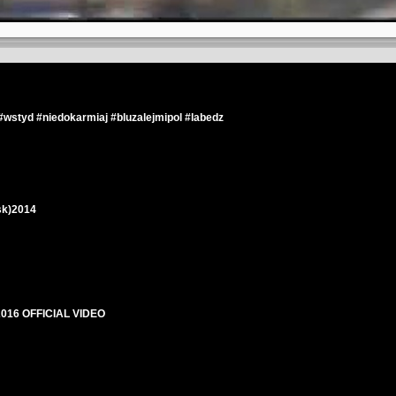
a #wstyd #niedokarmiaj #bluzalejmipol #labedz
sk)2014
2016 OFFICIAL VIDEO