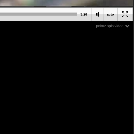
3:26
auto
pokaż opis video