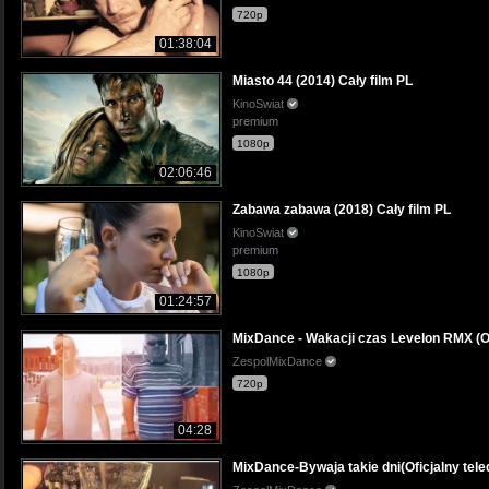
720p
01:38:04
Miasto 44 (2014) Cały film PL
KinoSwiat
premium
1080p
02:06:46
Zabawa zabawa (2018) Cały film PL
KinoSwiat
premium
1080p
01:24:57
MixDance - Wakacji czas Levelon RMX (Off
ZespolMixDance
720p
04:28
MixDance-Bywaja takie dni(Oficjalny tel