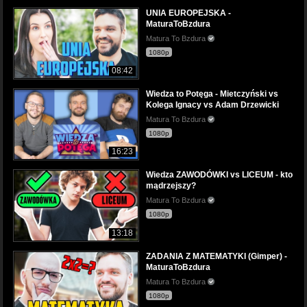
UNIA EUROPEJSKA -
MaturaToBzdura
Matura To Bzdura
1080p
08:42
Wiedza to Potęga - Mietczyński vs
Kolega Ignacy vs Adam Drzewicki
Matura To Bzdura
1080p
16:23
Wiedza ZAWODÓWKI vs LICEUM - kto
mądrzejszy?
Matura To Bzdura
1080p
13:18
ZADANIA Z MATEMATYKI (Gimper) -
MaturaToBzdura
Matura To Bzdura
1080p