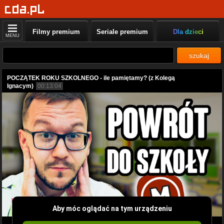
Filmy premium
Seriale premium
Dla dzieci
MENU
szukaj
POCZĄTEK ROKU SZKOLNEGO - ile pamiętamy? (z Kolegą
Ignacym)
00:13:04
Aby móc oglądać na tym urządzeniu