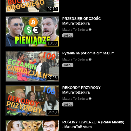
07:10
PRZEDSIĘBIORCZOŚĆ -
MaturaToBzdura
Matura To Bzdura
1080p
10:33
Pytania na poziomie gimnazjum
Matura To Bzdura
1080p
07:28
REKORDY PRZYRODY -
MaturaToBzdura
Matura To Bzdura
1080p
04:40
ROŚLINY I ZWIERZĘTA (Rafał Masny)
- MaturaToBzdura