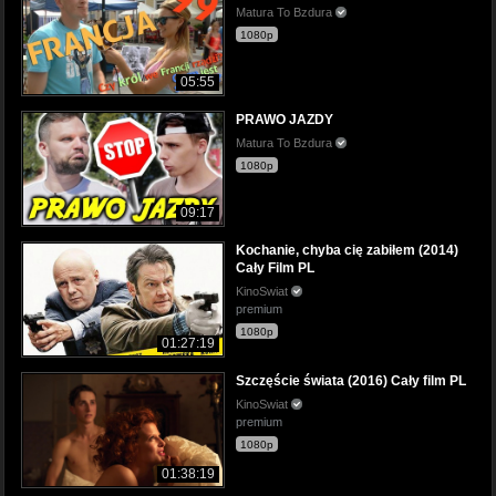
Matura To Bzdura
1080p
05:55
PRAWO JAZDY
Matura To Bzdura
1080p
09:17
Kochanie, chyba cię zabiłem (2014)
Cały Film PL
KinoSwiat
premium
1080p
01:27:19
Szczęście świata (2016) Cały film PL
KinoSwiat
premium
1080p
01:38:19