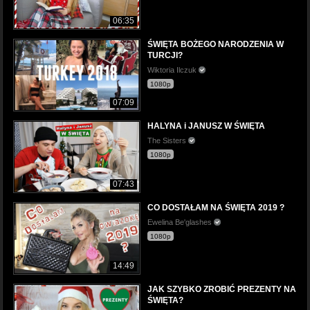
06:35
ŚWIĘTA BOŻEGO NARODZENIA W
TURCJI?
Wiktoria Ilczuk
1080p
07:09
HALYNA i JANUSZ W ŚWIĘTA
The Sisters
1080p
07:43
CO DOSTAŁAM NA ŚWIĘTA 2019 ?
Ewelina Be'glashes
1080p
14:49
JAK SZYBKO ZROBIĆ PREZENTY NA
ŚWIĘTA?