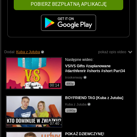
POBIERZ BEZPŁATNĄ APLIKACJĘ
Dodał:
Kuba z Jutuba
pokaż opis video
Następne wideo:
VS/VS Gifts #zaplanowane
#darthfenrir #shorts #short Part34
trookenway
480p
00:14
BOYFRIEND TAG [Kuba z Jutuba]
Kuba z Jutuba
1080p
07:40
POKAŻ DZIEWCZYNĘ!