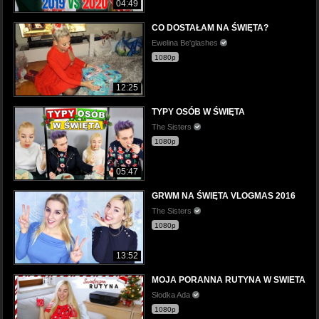
04:49
CO DOSTAŁAM NA ŚWIĘTA?
Ewelina Be'glashes
1080p
12:25
TYPY OSÓB W ŚWIĘTA
The Sisters
1080p
05:47
GRWM NA ŚWIĘTA VLOGMAS 2016
The Sisters
1080p
13:52
MOJA PORANNA RUTYNA W SWIETA
Słodka Ada
1080p