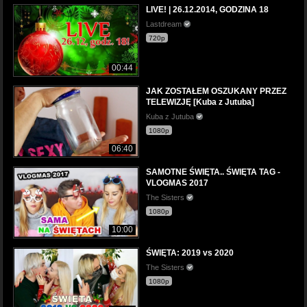
LIVE! | 26.12.2014, GODZINA 18
Lastdream
720p
00:44
JAK ZOSTAŁEM OSZUKANY PRZEZ
TELEWIZJĘ [Kuba z Jutuba]
Kuba z Jutuba
1080p
06:40
SAMOTNE ŚWIĘTA.. ŚWIĘTA TAG -
VLOGMAS 2017
The Sisters
1080p
10:00
ŚWIĘTA: 2019 vs 2020
The Sisters
1080p