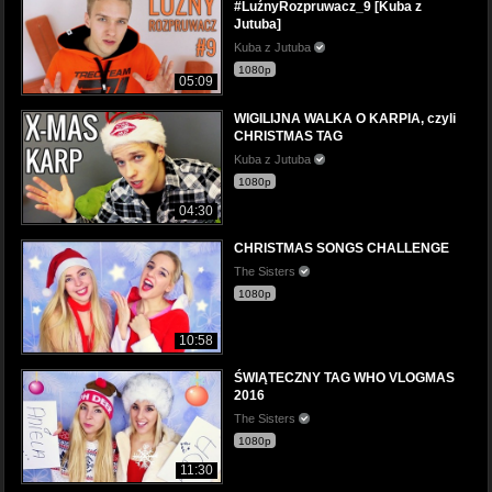
#LuźnyRozpruwacz_9 [Kuba z
Jutuba]
Kuba z Jutuba
1080p
05:09
WIGILIJNA WALKA O KARPIA, czyli
CHRISTMAS TAG
Kuba z Jutuba
1080p
04:30
CHRISTMAS SONGS CHALLENGE
The Sisters
1080p
10:58
ŚWIĄTECZNY TAG WHO VLOGMAS
2016
The Sisters
1080p
11:30