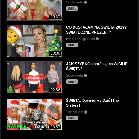
Słodka Ada
1080p
05:37
CO DOSTAŁAM NA ŚWIĘTA 2018? |
ŚWIĄTECZNE PREZENTY
Ewelina Be'glashes
1080p
10:00
JAK SZYBKO ubrać się na WIGILIĘ,
ŚWIĘTA?
Słodka Ada
1080p
02:56
ŚWIĘTA: Dawniej vs Dziś [The
Sisters]
The Sisters
1080p
08:57