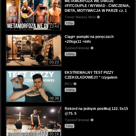
METAMORFOZA WE DWOJE
#FITCOUPLE / WYWIAD - ĆWICZENIA,
DIETA, MOTYWACJA W PARZE cz. 1
Trener Mariusz Mróz
720p
13:43
Ciągi+ pompki na poręczach
+20kgx11 +info
TypowyFitnesiak
1080p
03:23
EKSTREMALNY TEST PIZZY
CZEKOLADOWEJ!! * rzygałem
BICU
1080p
08:39
Rekord na jednym posiłku| 122. 5x15
@75. 5
TypowyFitnesiak
720p
05:16