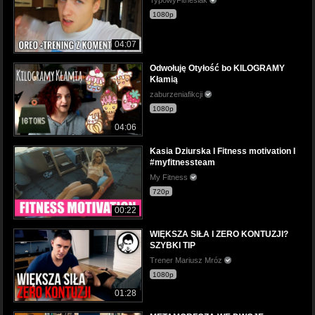
1080p
04:07
Odwołuję Otyłość bo KILOGRAMY
Kłamią
zaburzeniafikcji
1080p
04:06
Kasia Dziurska I Fitness motivation I
#myfitnessteam
My Fitness
720p
00:22
WIĘKSZA SIŁA I ZERO KONTUZJI?
SZYBKI TIP
Trener Mariusz Mróz
1080p
01:28