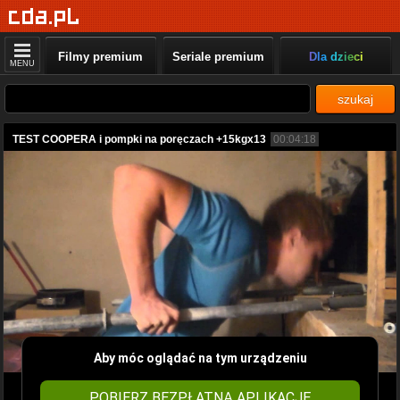
Filmy premium
Seriale premium
Dla dzieci
MENU
szukaj
TEST COOPERA i pompki na poręczach +15kgx13
00:04:18
Aby móc oglądać na tym urządzeniu
POBIERZ BEZPŁATNĄ APLIKACJĘ