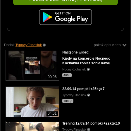
Dodał:
TypowyFitnesiak
pokaż opis video
Następne wideo:
Kiedy na koncercie Nocnego
Kochanka robisz sobie kawę
NocnyKochanek
480p
00:06
22/09/14 pompki +25kgx7
TypowyFitnesiak
1080p
04:01
Trening 12/09/14 pompki +22kgx10
TypowyFitnesiak