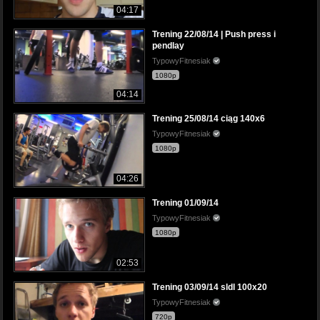
04:17
Trening 22/08/14 | Push press i
pendlay
TypowyFitnesiak
1080p
04:14
Trening 25/08/14 ciąg 140x6
TypowyFitnesiak
1080p
04:26
Trening 01/09/14
TypowyFitnesiak
1080p
02:53
Trening 03/09/14 sldl 100x20
TypowyFitnesiak
720p