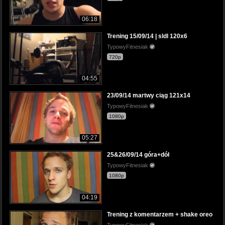
06:18
Trening 15/09/14 | sldl 120x6
TypowyFitnesiak
720p
04:55
23/09/14 martwy ciąg 121x14
TypowyFitnesiak
1080p
05:27
25&26/09/14 góra+dół
TypowyFitnesiak
1080p
04:19
Trening z komentarzem + shake oreo
TypowyFitnesiak