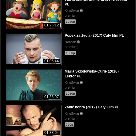
PL
KinoSwiat
premium
1080p
01:26:12
Popek za życia (2017) Cały film PL
Netlook
premium
1080p
01:06:44
Maria Skłodowska-Curie (2016)
Lektor PL
KinoSwiat
premium
1080p
01:36:07
Zabić bobra (2012) Cały Film PL
KinoSwiat
premium
720p
01:38:04