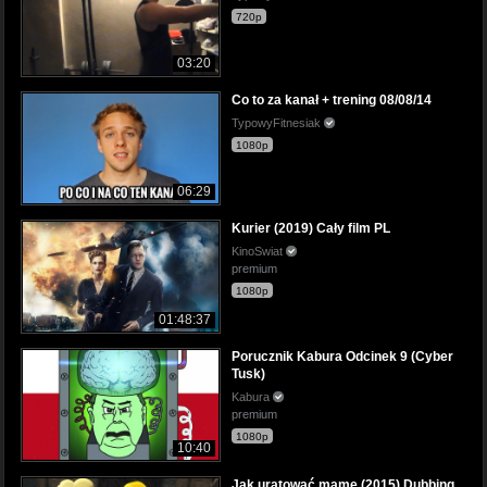
720p
03:20
Co to za kanał + trening 08/08/14
TypowyFitnesiak
1080p
06:29
Kurier (2019) Cały film PL
KinoSwiat
premium
1080p
01:48:37
Porucznik Kabura Odcinek 9 (Cyber
Tusk)
Kabura
premium
1080p
10:40
Jak uratować mamę (2015) Dubbing