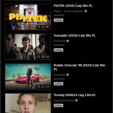
PIĄTEK (2025) Cały film PL
Piątek - serial oryginalny
premium
1080p
01:11:36
Autsajder (2018) Cały film PL
KinoSwiat
premium
1080p
01:29:24
Budda. Dzieciak '98 (2024) Cały film
PL
KinoSwiat
premium
1080p
01:21:14
Trening 20/08/14 ciąg 130x10
TypowyFitnesiak
1080p