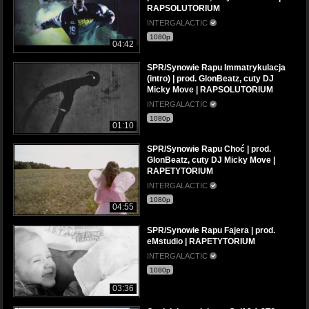
RAPSOLUTORIUM
INTERGALACTIC
1080p
04:42
SPR/Synowie Rapu Immatrykulacja
(intro) | prod. GlonBeatz, cuty DJ
Micky Move | RAPSOLUTORIUM
INTERGALACTIC
1080p
01:10
SPR/Synowie Rapu Choć | prod.
GlonBeatz, cuty DJ Micky Move |
RAPETYTORIUM
INTERGALACTIC
1080p
04:55
SPR/Synowie Rapu Fajera | prod.
eMstudio | RAPETYTORIUM
INTERGALACTIC
1080p
03:36