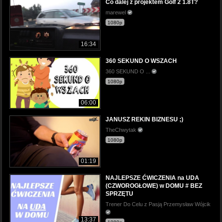
Co dalej z projektem Golf 2 1.8T?
marewel
1080p
16:34
360 SEKUND O WSZACH
360 SEKUND O ...
1080p
06:00
JANUSZ REKIN BIZNESU ;)
TheChwytak
1080p
01:19
NAJLEPSZE ĆWICZENIA na UDA
(CZWOROGŁOWE) w DOMU # BEZ
SPRZĘTU
Trener Do Celu z Pasją Przemysław Wójcik
13:37