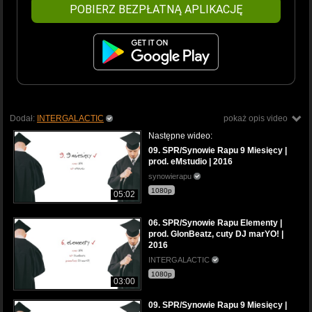
POBIERZ BEZPŁATNĄ APLIKACJĘ
Dodał:
INTERGALACTIC
pokaż opis video
Następne wideo:
09. SPR/Synowie Rapu 9 Miesięcy |
prod. eMstudio | 2016
synowierapu
1080p
05:02
06. SPR/Synowie Rapu Elementy |
prod. GlonBeatz, cuty DJ marYO! |
2016
INTERGALACTIC
1080p
03:00
09. SPR/Synowie Rapu 9 Miesięcy |