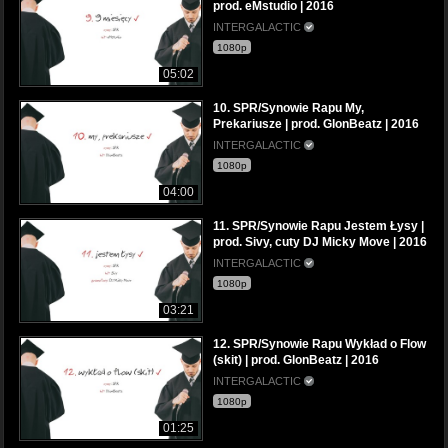
prod. eMstudio | 2016
INTERGALACTIC
1080p
05:02
10. SPR/Synowie Rapu My,
Prekariusze | prod. GlonBeatz | 2016
INTERGALACTIC
1080p
04:00
11. SPR/Synowie Rapu Jestem Łysy |
prod. Sivy, cuty DJ Micky Move | 2016
INTERGALACTIC
1080p
03:21
12. SPR/Synowie Rapu Wykład o Flow
(skit) | prod. GlonBeatz | 2016
INTERGALACTIC
1080p
01:25