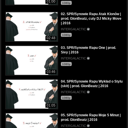
01:00
1080p
02. SPR/Synowie Rapu Atak Klonów |
prod. GlonBeatz, cuty DJ Micky Move
| 2016
INTERGALACTIC
1080p
02:48
03. SPR/Synowie Rapu One | prod.
Sivy | 2016
INTERGALACTIC
1080p
03:46
04. SPR/Synowie Rapu Wykład o Stylu
(skit) | prod. GlonBeatz | 2016
INTERGALACTIC
1080p
01:05
05. SPR/Synowie Rapu Moje 5 Minut |
prod. GlonBeatz | 2016
INTERGALACTIC