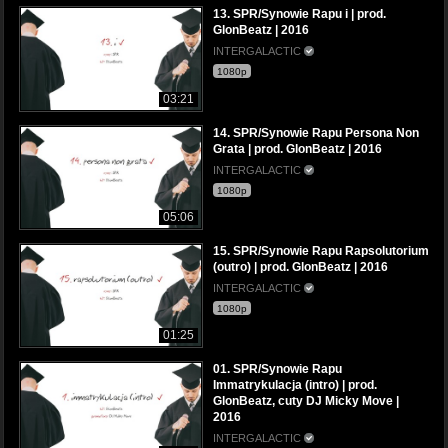
13. SPR/Synowie Rapu i | prod.
GlonBeatz | 2016
INTERGALACTIC
1080p
03:21
14. SPR/Synowie Rapu Persona Non
Grata | prod. GlonBeatz | 2016
INTERGALACTIC
1080p
05:06
15. SPR/Synowie Rapu Rapsolutorium
(outro) | prod. GlonBeatz | 2016
INTERGALACTIC
1080p
01:25
01. SPR/Synowie Rapu
Immatrykulacja (intro) | prod.
GlonBeatz, cuty DJ Micky Move |
2016
INTERGALACTIC