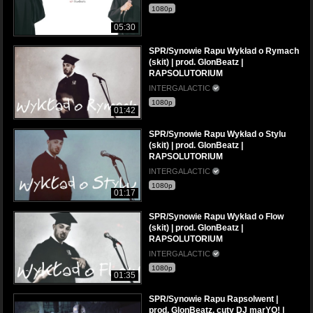
1080p
05:30
SPR/Synowie Rapu Wykład o Rymach
(skit) | prod. GlonBeatz |
RAPSOLUTORIUM
INTERGALACTIC
1080p
01:42
SPR/Synowie Rapu Wykład o Stylu
(skit) | prod. GlonBeatz |
RAPSOLUTORIUM
INTERGALACTIC
1080p
01:17
SPR/Synowie Rapu Wykład o Flow
(skit) | prod. GlonBeatz |
RAPSOLUTORIUM
INTERGALACTIC
1080p
01:35
SPR/Synowie Rapu Rapsolwent |
prod. GlonBeatz, cuty DJ marYO! |