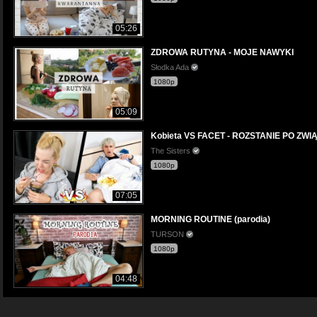
05:26
ZDROWA RUTYNA - MOJE NAWYKI
Słodka Ada
1080p
05:09
Kobieta VS FACET - ROZSTANIE PO ZWI
The Sisters
1080p
07:05
MORNING ROUTINE (parodia)
TURSON
1080p
04:48
FACET vs WAKACJE Z KOBIETĄ