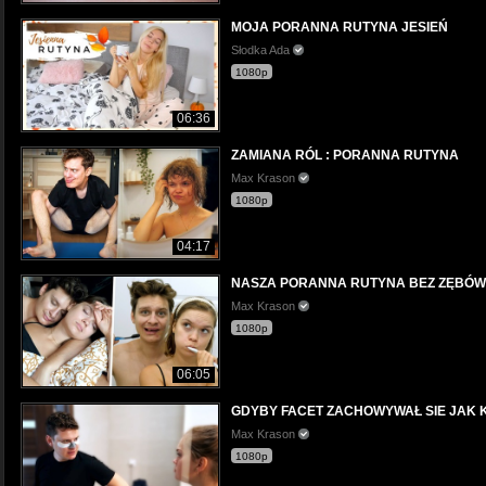
MOJA PORANNA RUTYNA JESIEŃ
Słodka Ada
1080p
06:36
ZAMIANA RÓL : PORANNA RUTYNA
Max Krason
1080p
04:17
NASZA PORANNA RUTYNA BEZ ZĘBÓW
Max Krason
1080p
06:05
GDYBY FACET ZACHOWYWAŁ SIE JAK 
Max Krason
1080p