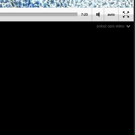
7:23
auto
pokaż opis video