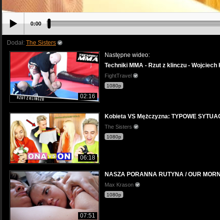
0:00
Dodał:
The Sisters
Następne wideo:
Techniki MMA - Rzut z klinczu - Wojciech
FightTravel
1080p
02:16
Kobieta VS Mężczyzna: TYPOWE SYTUA
The Sisters
1080p
06:18
NASZA PORANNA RUTYNA / OUR MORN
Max Krason
1080p
07:51