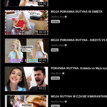
04:00
MOJA PORANNA RUTYNA W SWIETA
Słodka Ada
1080p
06:35
MOJA PORANNA RUTYNA - KIEDYŚ VS 
Słodka Ada
480p
06:41
PORANNA RUTYNA: Kobieta vs Mężczy
Wip Bros
1080p
03:21
MOJA RUTYNA W CZASIE KWARANTAN
Słodka Ada
1080p