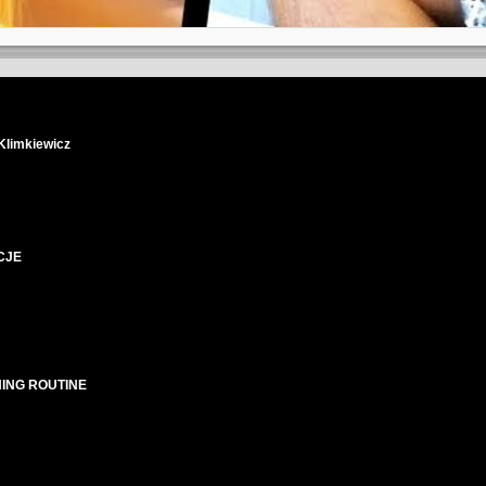
 Klimkiewicz
CJE
ING ROUTINE