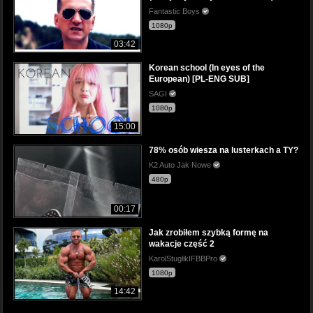
Fantastic Boys
1080p
03:42
Korean school (In eyes of the
European) [PL-ENG SUB]
SAGI
1080p
15:00
78% osób wiesza na lusterkach a TY?
K2 Auto Jak Nowe
480p
00:17
Jak zrobiłem szybką formę na
wakacje część 2
KarolStuglikIFBBPro
1080p
14:42