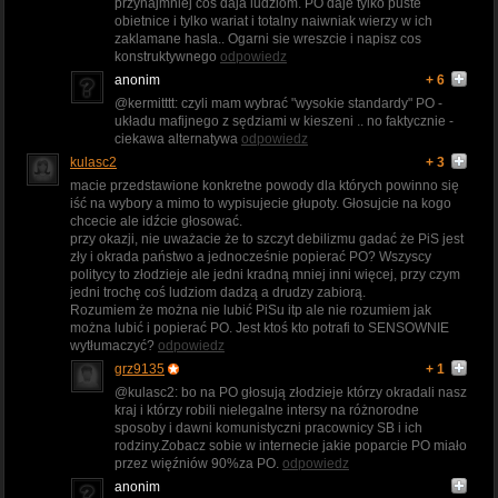
przynajmniej cos daja ludziom. PO daje tylko puste
obietnice i tylko wariat i totalny naiwniak wierzy w ich
zaklamane hasla.. Ogarni sie wreszcie i napisz cos
konstruktywnego
odpowiedz
anonim
+ 6
@kermitttt: czyli mam wybrać "wysokie standardy" PO -
układu mafijnego z sędziami w kieszeni .. no faktycznie -
ciekawa alternatywa
odpowiedz
kulasc2
+ 3
macie przedstawione konkretne powody dla których powinno się
iść na wybory a mimo to wypisujecie głupoty. Głosujcie na kogo
chcecie ale idźcie głosować.
przy okazji, nie uważacie że to szczyt debilizmu gadać że PiS jest
zły i okrada państwo a jednocześnie popierać PO? Wszyscy
politycy to złodzieje ale jedni kradną mniej inni więcej, przy czym
jedni trochę coś ludziom dadzą a drudzy zabiorą.
Rozumiem że można nie lubić PiSu itp ale nie rozumiem jak
można lubić i popierać PO. Jest ktoś kto potrafi to SENSOWNIE
wytłumaczyć?
odpowiedz
grz9135
+ 1
@kulasc2: bo na PO głosują złodzieje którzy okradali nasz
kraj i którzy robili nielegalne intersy na różnorodne
sposoby i dawni komunistyczni pracownicy SB i ich
rodziny.Zobacz sobie w internecie jakie poparcie PO miało
przez więźniów 90%za PO.
odpowiedz
anonim