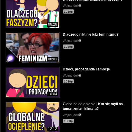
Wojna Idei
1080p
08:28
Dlaczego nikt nie lubi feminizmu?
Wojna Idei
1080p
08:03
Dzieci, propaganda i emocje
Wojna Idei
1080p
10:04
Globalne ocieplenie | Kto się myli na
temat zmian klimatu?
Wojna Idei
1080p
12:12