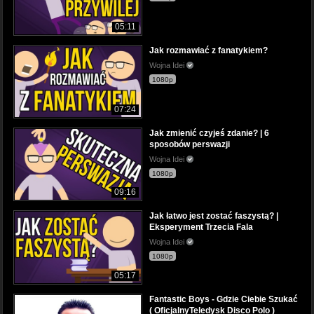
05:11
Jak rozmawiać z fanatykiem?
Wojna Idei
1080p
07:24
Jak zmienić czyjeś zdanie? | 6
sposobów perswazji
Wojna Idei
1080p
09:16
Jak łatwo jest zostać faszystą? |
Eksperyment Trzecia Fala
Wojna Idei
1080p
05:17
Fantastic Boys - Gdzie Ciebie Szukać
( OficjalnyTeledysk Disco Polo )