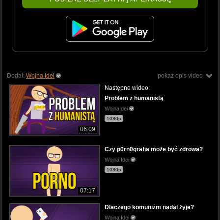
Dodał:
Wojna Idei
pokaż opis video
Następne wideo:
Problem z humanistą
WojnaIdei
1080p
06:09
Czy p0rn0grafia może być zdrowa?
Wojna Idei
1080p
07:17
Dlaczego komunizm nadal żyje?
Wojna Idei