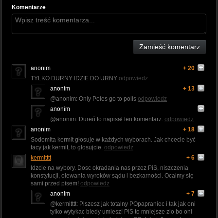
Komentarze
Zamieść komentarz
anonim
+ 20
TYLKO DURNY IDZIE DO URNY
odpowiedz
anonim
+ 13
@anonim: Only Poles go to polls
odpowiedz
anonim
@anonim: Dureń to napisał ten komentarz.
odpowiedz
anonim
+ 18
Sodomita kermit głosuje w każdych wyborach. Jak chcecie być
tacy jak kermit, to głosujcie.
odpowiedz
kermitttt
+ 6
Idzcie na wybory. Dosc okradania nas przez PiS, niszczenia
konstytucji, olewania wyroków sądu i bezkarności. Ocalmy się
sami przed pisem!
odpowiedz
anonim
+ 7
@kermitttt: Piszesz jak totalny POpapraniec i tak jak oni
tylko wytykac bledy umiesz! PIS to mniejsze zlo bo oni