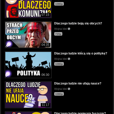
1080p
07:15
Dlaczego ludzie boją się obcych?
Wojna Idei
720p
04:35
Dlaczego ludzie kłócą się o politykę?
Wojna Idei
1080p
06:30
Dlaczego ludzie nie ufają nauce?
Wojna Idei
1080p
11:17
Dlaczego ludzie popierają faszyzm?