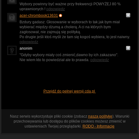
Wybory powinny być ważne przy frekwencji POWYŻEJ 80 %
uprawnionych !
odpowiedz
acer-chrombook13631
Bzdury gadasz. Głosowanie w wyborach to tak jak bym miał
wybierać między dżumą a cholerą. A ci na których bym
zagłosował, nie zajmują się polityką.
Po drugie jeśli ktoś myśli że tam się kogoś wybiera, to jest naiwny.
odpowiedz
anonim
"Gdyby wybory miały coś zmienić,dawno by ich zakazano".
Nie wiem kto to powiedział ale to prawda.
odpowiedz
Przejdź do pełnej wersji cda.pl
Nasz serwis wykorzystuje pliki cookie (zobacz
naszą politykę
). Warunki
przechowywania lub dostępu do plików cookies możesz zmienić w
ustawieniach Twojej przeglądarki.
RODO - Informacje