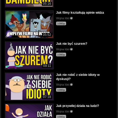
05:16
Jak filmy kształtują opinie widza
Wojna Idei
1080p
05:52
Jak nie być szurem?
Wojna Idei
1080p
09:11
Jak nie robić z siebie idioty w
dyskusji?
Wojna Idei
1080p
07:18
Jak przywilej działa na ludzi?
Wojna Idei
1080p