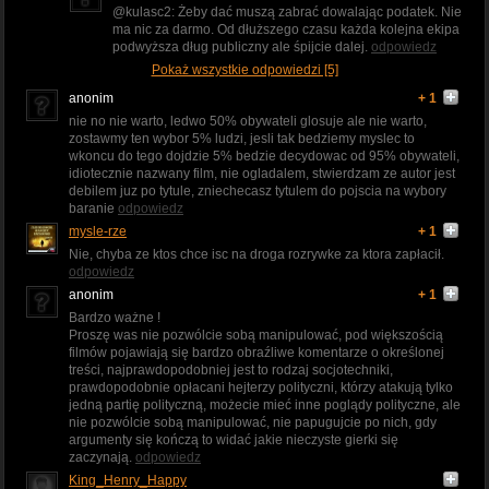
@kulasc2: Żeby dać muszą zabrać dowalając podatek. Nie
ma nic za darmo. Od dłuższego czasu każda kolejna ekipa
podwyższa dług publiczny ale śpijcie dalej.
odpowiedz
Pokaż wszystkie odpowiedzi [5]
anonim
+ 1
nie no nie warto, ledwo 50% obywateli glosuje ale nie warto,
zostawmy ten wybor 5% ludzi, jesli tak bedziemy myslec to
wkoncu do tego dojdzie 5% bedzie decydowac od 95% obywateli,
idiotecznie nazwany film, nie ogladalem, stwierdzam ze autor jest
debilem juz po tytule, zniechecasz tytulem do pojscia na wybory
baranie
odpowiedz
mysle-rze
+ 1
Nie, chyba ze ktos chce isc na droga rozrywke za ktora zapłacił.
odpowiedz
anonim
+ 1
Bardzo ważne !
Proszę was nie pozwólcie sobą manipulować, pod większością
filmów pojawiają się bardzo obraźliwe komentarze o określonej
treści, najprawdopodobniej jest to rodzaj socjotechniki,
prawdopodobnie opłacani hejterzy polityczni, którzy atakują tylko
jedną partię polityczną, możecie mieć inne poglądy polityczne, ale
nie pozwólcie sobą manipulować, nie papugujcie po nich, gdy
argumenty się kończą to widać jakie nieczyste gierki się
zaczynają.
odpowiedz
King_Henry_Happy