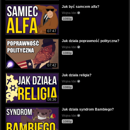
Jak być samcem alfa?
Wojna Idei
1080p
07:47
Jak działa poprawność polityczna?
Wojna Idei
1080p
07:42
Jak działa religia?
Wojna Idei
1080p
08:36
Jak działa syndrom Bambiego?
Wojna Idei
1080p