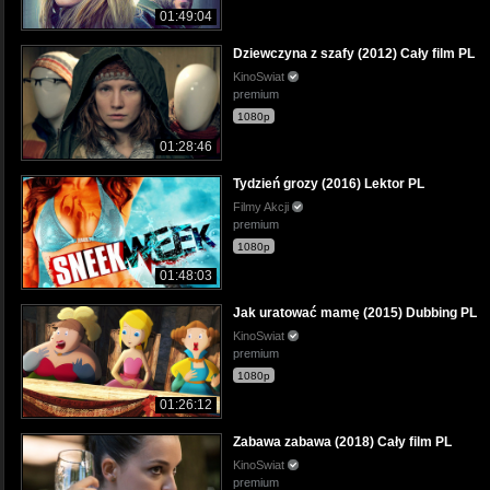
01:49:04
Dziewczyna z szafy (2012) Cały film PL
KinoSwiat
premium
1080p
01:28:46
Tydzień grozy (2016) Lektor PL
Filmy Akcji
premium
1080p
01:48:03
Jak uratować mamę (2015) Dubbing PL
KinoSwiat
premium
1080p
01:26:12
Zabawa zabawa (2018) Cały film PL
KinoSwiat
premium