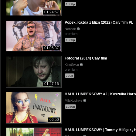
1080p
01:24:57
Popek. Każda z blizn (2022) Cały film PL
Netlook
premium
1080p
01:06:37
Fotograf (2014) Cały film
KinoSwiat
premium
720p
01:47:16
HAUL LUMPEKSOWY #2 | Koszulka Harrego
MilaKopinke
1080p
06:50
HAUL LUMPEKSOWY | Tommy Hilfiger , 