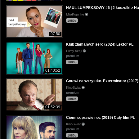
HAUL LUMPEKSOWY #6 | 2 koszulki z Harr
MilaKopinke
1080p
07:50
Klub złamanych serc (2024) Lektor PL
Filmy Akcji
premium
1080p
01:40:52
Gotowi na wszystko. Exterminator (2017) 
KinoSwiat
premium
1080p
01:52:39
Ciemno, prawie noc (2019) Cały film PL
KinoSwiat
premium
1080p