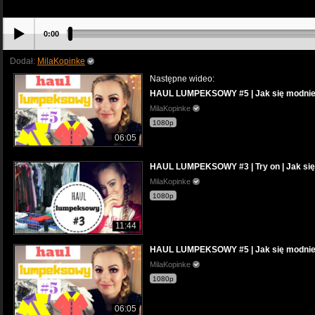
0:00
Dodał:
MilaKopinke
Następne wideo:
HAUL LUMPEKSOWY #5 | Jak się modnie 
MilaKopinke
1080p
06:05
HAUL LUMPEKSOWY #3 | Try on | Jak się
MilaKopinke
1080p
11:44
HAUL LUMPEKSOWY #5 | Jak się modnie 
MilaKopinke
1080p
06:05