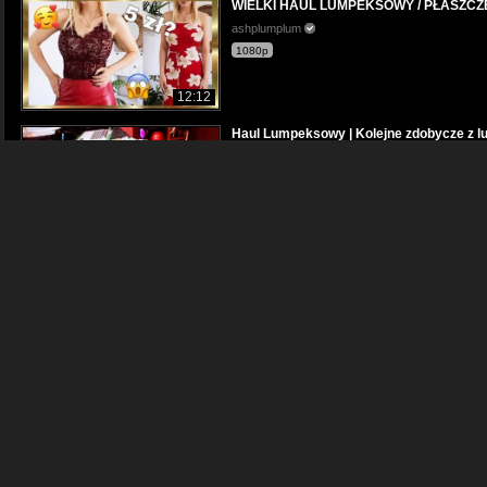
WIELKI HAUL LUMPEKSOWY / PŁASZCZE
ashplumplum
1080p
12:12
Haul Lumpeksowy | Kolejne zdobycze z 
aliszja
1080p
12:21
Haul lumpeksowy - perełki za grosze!
adria
720p
10:35
LUMPEKS, SECOND HAND - haul lumpeks
aliszja
1080p
09:55