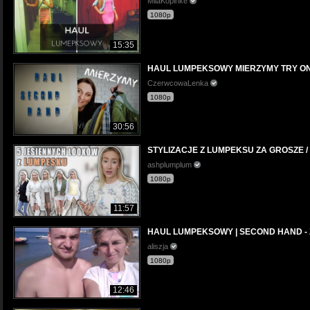
MilaKopinke
1080p
15:35
HAUL LUMPEKSOWY MIERZYMY TRY ON
CzerwcowaLenka
1080p
30:56
STYLIZACJE Z LUMPEKSU ZA GROSZE / 
ashplumplum
1080p
11:57
HAUL LUMPEKSOWY | SECOND HAND - 
aliszja
1080p
12:46