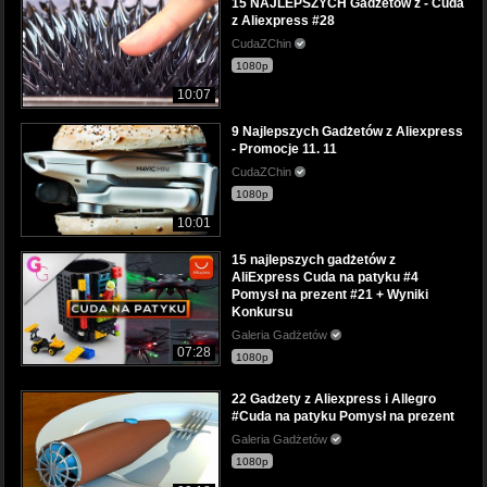
15 NAJLEPSZYCH Gadżetów z - Cuda
z Aliexpress #28
CudaZChin
1080p
10:07
9 Najlepszych Gadżetów z Aliexpress
- Promocje 11. 11
CudaZChin
1080p
10:01
15 najlepszych gadżetów z
AliExpress Cuda na patyku #4
Pomysł na prezent #21 + Wyniki
Konkursu
Galeria Gadżetów
07:28
1080p
22 Gadżety z Aliexpress i Allegro
#Cuda na patyku Pomysł na prezent
Galeria Gadżetów
1080p