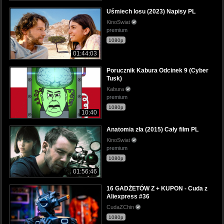
Uśmiech losu (2023) Napisy PL
KinoSwiat
premium
1080p
01:44:03
Porucznik Kabura Odcinek 9 (Cyber
Tusk)
Kabura
premium
1080p
10:40
Anatomia zła (2015) Cały film PL
KinoSwiat
premium
1080p
01:56:46
16 GADŻETÓW Z + KUPON - Cuda z
Aliexpress #36
CudaZChin
1080p