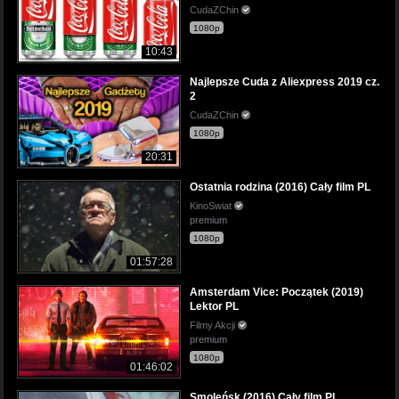
CudaZChin
1080p
10:43
Najlepsze Cuda z Aliexpress 2019 cz.
2
CudaZChin
1080p
20:31
Ostatnia rodzina (2016) Cały film PL
KinoSwiat
premium
1080p
01:57:28
Amsterdam Vice: Początek (2019)
Lektor PL
Filmy Akcji
premium
1080p
01:46:02
Smoleńsk (2016) Cały film PL