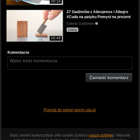
09:18
27 Gadżetów z Aliexpress i Allegro
#Cuda na patyku Pomysł na prezent
Galeria Gadżetów
1080p
09:49
Komentarze
Zamieść komentarz
Przejdź do pełnej wersji cda.pl
Nasz serwis wykorzystuje pliki cookie (zobacz
naszą politykę
). Warunki