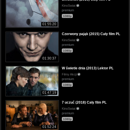
KinoSwiat
premium
1080p
01:55:20
Czerwony pająk (2015) Cały film PL
KinoSwiat
premium
1080p
01:30:37
W świetle dnia (2013) Lektor PL
Filmy Akcji
premium
1080p
01:47:19
7 uczuć (2018) Cały film PL
KinoSwiat
premium
1080p
01:52:24