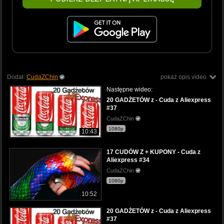
Dodał:
CudaZChin
pokaż opis video
Następne wideo:
20 GADŻETÓW z - Cuda z Aliexpress
#37
CudaZChin
1080p
10:43
17 CUDÓW Z + KUPONY - Cuda z
Aliexpress #34
CudaZChin
1080p
10:52
20 GADŻETÓW z - Cuda z Aliexpress
#37