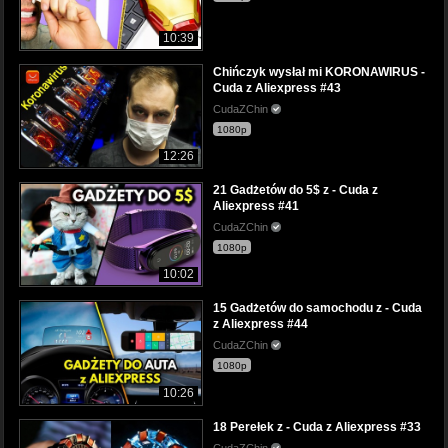
10:39
Chińczyk wysłał mi KORONAWIRUS -
Cuda z Aliexpress #43
CudaZChin
1080p
12:26
21 Gadżetów do 5$ z - Cuda z
Aliexpress #41
CudaZChin
1080p
10:02
15 Gadżetów do samochodu z - Cuda
z Aliexpress #44
CudaZChin
1080p
10:26
18 Perełek z - Cuda z Aliexpress #33
CudaZChin