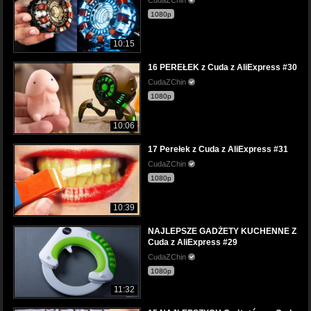
1080p
10:15
16 PEREŁEK z Cuda z AliExpress #30
CudaZChin
1080p
10:06
17 Perełek z Cuda z AliExpress #31
CudaZChin
1080p
10:39
NAJLEPSZE GADŻETY KUCHENNE Z
Cuda z AliExpress #29
CudaZChin
1080p
11:32